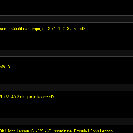
jsem zaútočil na compa, s +2 +1 -1 -2 -3 a nic xD
íbíš :D
rál +6/+4/+2 omg to je konec xD
OK! John Lennon [6] - VS - [8] lnnominate: Prohrává John Lennon.