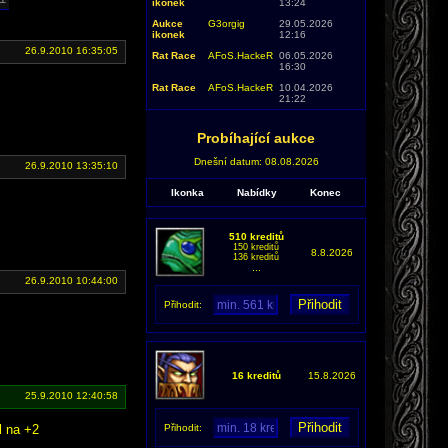
ikonek
13:24
Aukce
G3orgig
29.05.2026
ikonek
12:16
26.9.2010 16:35:05
Rat Race
AFoS.HackeR
06.05.2026
16:30
Rat Race
AFoS.HackeR
10.04.2026
21:22
Probíhající aukce
Dnešní datum: 08.08.2026
26.9.2010 13:35:10
Ikonka
Nabídky
Konec
510 kreditů
150 kreditů
8.8.2026
136 kreditů
...
26.9.2010 10:44:00
Přihodit:
16 kreditů
15.8.2026
25.9.2010 12:40:58
l na +2
Přihodit: