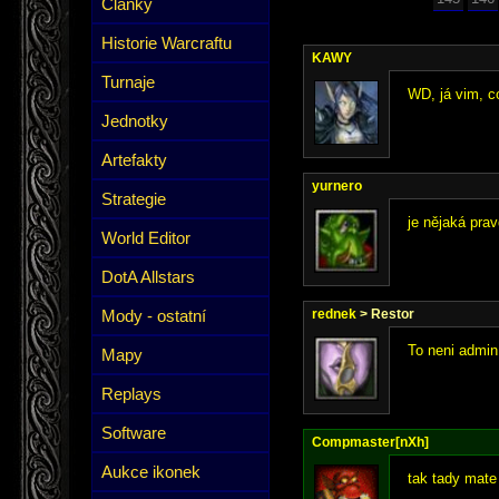
Články
Historie Warcraftu
KAWY
Turnaje
WD, já vim, c
Jednotky
Artefakty
yurnero
Strategie
je nějaká pra
World Editor
DotA Allstars
Mody - ostatní
rednek
> Restor
To neni admin
Mapy
Replays
Software
Compmaster[nXh]
Aukce ikonek
tak tady mate