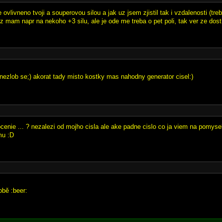
te ovlivneno tvoji a souperovou silou a jak uz jsem zjistil tak i vzdalenosti (tr
z mam napr na nekoho +3 silu, ale je ode me treba o pet poli, tak ver ze dost
 nezlob se;) akorat tady misto kostky mas nahodny generator cisel:)
tocenie ... ? nezalezi od mojho cisla ale ake padne cislo co ja viem na pomys
mu :D
obě :beer: