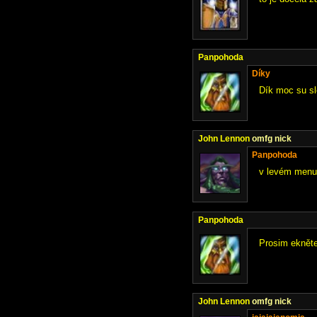
Panpohoda
Díky
Dík moc su sl
John Lennon
omfg nick
Panpohoda
v levém menu 
Panpohoda
Prosim ekněte
John Lennon
omfg nick