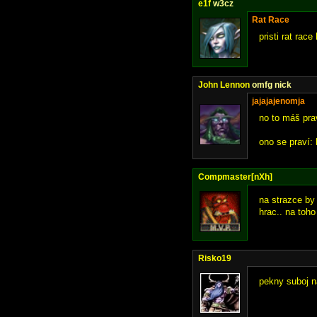
e1f
w3cz
Rat Race
pristi rat rac
John Lennon
omfg nick
jajajajenomja
no to máš prav
ono se praví: 
Compmaster[nXh]
na strazce by 
hrac.. na toh
Risko19
pekny suboj n