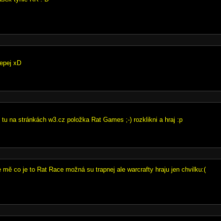
epej xD
tu na stránkách w3.cz položka Rat Games ;-) rozklikni a hraj :p
 mě co je to Rat Race možná su trapnej ale warcrafty hraju jen chvilku:(