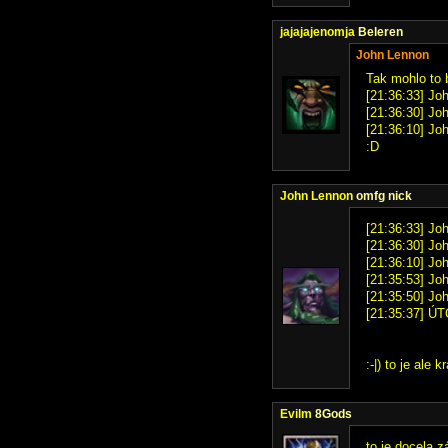
jajajajenomja
Beleren
John Lennon
Tak mohlo to b
[21:36:33] Jo
[21:36:30] Jo
[21:36:10] Jo
:D
John Lennon
omfg nick
[21:36:33] Jo
[21:36:30] Jo
[21:36:10] Jo
[21:35:53] Joh
[21:35:50] Joh
[21:35:37] ÚT
:-|) to je ale 
Evilm
8Gods
to je docela z