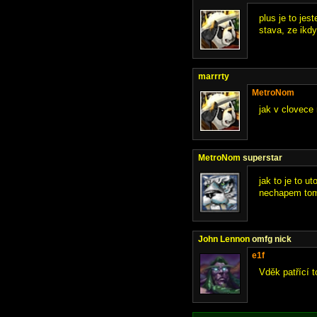
plus je to jes
stava, ze ikdy
marrrty
MetroNom
jak v clovece
MetroNom
superstar
jak to je to u
nechapem to
John Lennon
omfg nick
e1f
Vděk patřící t