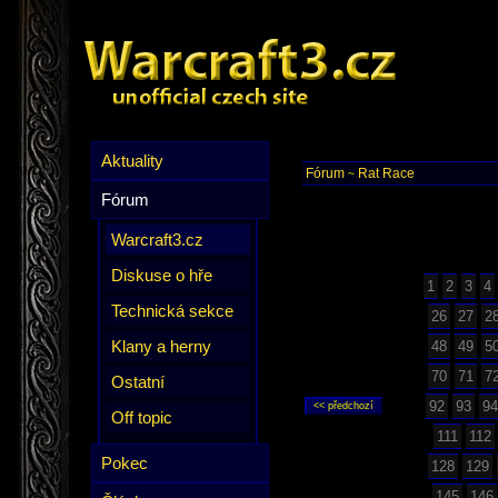
Aktuality
Fórum
Rat Race
~
Fórum
Warcraft3.cz
Diskuse o hře
1
2
3
4
Technická sekce
26
27
2
Klany a herny
48
49
5
70
71
7
Ostatní
92
93
94
Off topic
111
112
Pokec
128
129
145
146