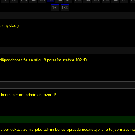
162
163
o chystáš.)
vděpodobnost že se sílou 8 porazím stážce 10? :D
 bonus ale not-admin disfavor :P
 clear dukaz, ze nic jako admin bonus opravdu neexistuje -.- a to jsem zacina