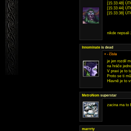
[15:33:48] ÚT
[15:33:44] ÚT
[15:33:38] ÚT
nikde nepsali
lnnominate
is dead
+ - čísla
je jen rozdil 
na hráče jedn
V praxi je to 
Proto se ti mů
Hlavně je to v
MetroNom
superstar
zacina ma to b
marrrty