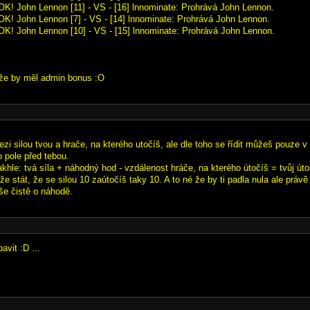
OK! John Lennon [11] - VS - [16] lnnominate: Prohrává John Lennon.
OK! John Lennon [7] - VS - [14] lnnominate: Prohrává John Lennon.
OK! John Lennon [10] - VS - [15] lnnominate: Prohrává John Lennon.
 že by měl admin bonus :O
mezi silou tvou a hrače, na kterého utočíš, ale dle toho se řídit můžeš pouze v
o pole před tebou.
takhle: tvá síla + náhodný hod - vzdálenost hráče, na kterého útočíš = tvůj út
že stát, že se silou 10 zaútočíš taky 10. A to né že by ti padla nula ale právě
še čistě o náhodě.
avit :D ...