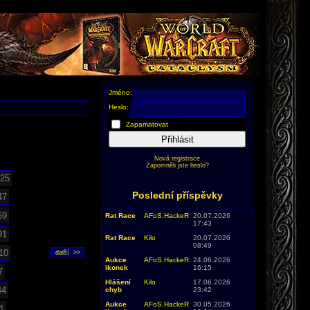
Jméno:
Heslo:
Zapamatovat
Přihlásit
Nová registrace
Zapomněli jste heslo?
25
Poslední příspěvky
47
69
Rat Race
AFoS.HackeR
20.07.2026
17:43
91
Rat Race
Kilo
20.07.2026
08:49
10
Aukce
AFoS.HackeR
24.06.2026
ikonek
16:15
7
Hlášení
Kilo
17.06.2026
44
chyb
23:42
Aukce
AFoS.HackeR
30.05.2026
1