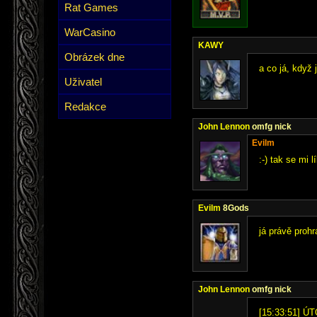
Rat Games
WarCasino
KAWY
Obrázek dne
a co já, když 
Uživatel
Redakce
John Lennon
omfg nick
Evilm
:-) tak se mi l
Evilm
8Gods
já právě proh
John Lennon
omfg nick
[15:33:51] ÚT