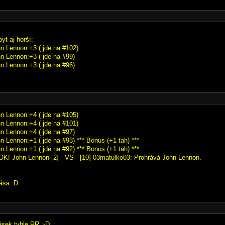
yt aj horší:
hn Lennon:+3 ( jde na #102)
hn Lennon:+3 ( jde na #99)
hn Lennon:+3 ( jde na #96)
hn Lennon:+4 ( jde na #105)
hn Lennon:+4 ( jde na #101)
hn Lennon:+4 ( jde na #97)
n Lennon:+1 ( jde na #93) *** Bonus (+1 tah) ***
n Lennon:+1 ( jde na #92) *** Bonus (+1 tah) ***
OK! John Lennon [2] - VS - [10] 03matulko03: Prohrává John Lennon.
krása :D
ásek tyhle RR :-D