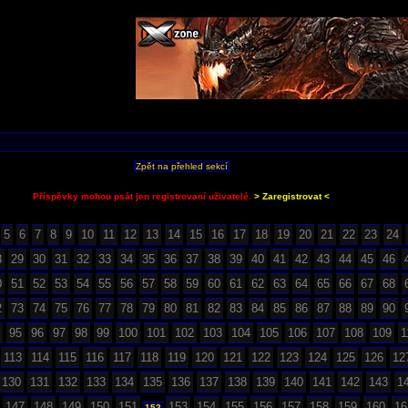
Zpět na přehled sekcí
Příspěvky mohou psát jen registrovaní uživatelé.
> Zaregistrovat <
5
6
7
8
9
10
11
12
13
14
15
16
17
18
19
20
21
22
23
24
8
29
30
31
32
33
34
35
36
37
38
39
40
41
42
43
44
45
46
0
51
52
53
54
55
56
57
58
59
60
61
62
63
64
65
66
67
68
2
73
74
75
76
77
78
79
80
81
82
83
84
85
86
87
88
89
90
95
96
97
98
99
100
101
102
103
104
105
106
107
108
109
1
113
114
115
116
117
118
119
120
121
122
123
124
125
126
12
130
131
132
133
134
135
136
137
138
139
140
141
142
143
1
147
148
149
150
151
153
154
155
156
157
158
159
160
16
152