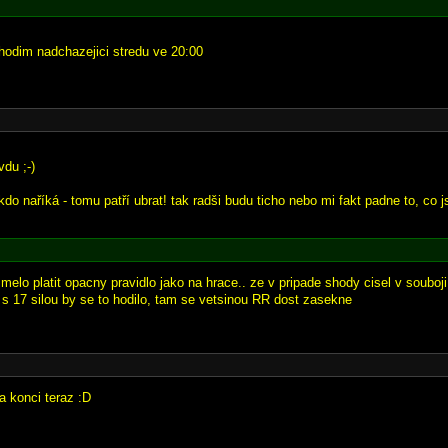
e hodim nadchazejici stredu ve 20:00
du ;-)
kdo naříká - tomu patří ubrat! tak radši budu ticho nebo mi fakt padne to, co j
melo platit opacny pravidlo jako na hrace.. ze v pripade shody cisel v souboji
o s 17 silou by se to hodilo, tam se vetsinou RR dost zasekne
a konci teraz :D