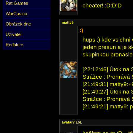
Rat Games
cheater! :D:D:D
WarCasino
matty9
Obrázek dne
:)
Uživatel
hups :) kde vsichni 
Redakce
jeden presun a je sk
skupinkou pronasled
[22:12:46] Útok na S
Strážce : Prohrává S
[21:49:31] matty9:+
[21:49:27] Útok na S
Strážce : Prohrává S
[21:49:21] matty9: p
avatar7
LoL