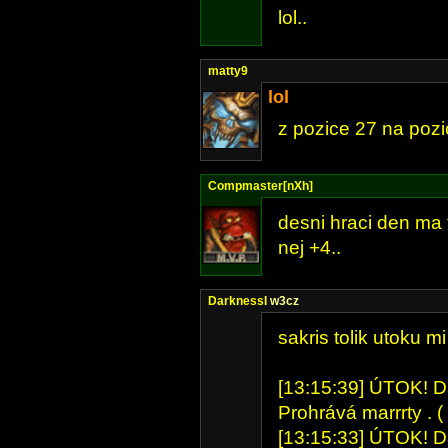
lol..
matty9
lol
z pozice 27 na poz
Compmaster[nXh]
desni hraci den ma 
nej +4..
DarknessI
w3cz
sakris tolik utoku 
[13:15:39] ÚTOK! Dar
Prohrává marrrty . ( 
[13:15:33] ÚTOK! Dar