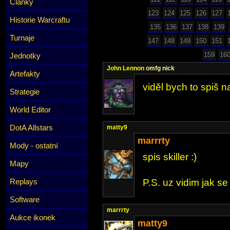
Články
123
124
125
126
127
Historie Warcraftu
135
136
137
138
139
Turnaje
147
148
149
150
151
159
16
Jednotky
John Lennon
omfg nick
Artefakty
viděl bych to spiš n
Strategie
World Editor
DotA Allstars
matty9
marrrty
Mody - ostatní
spis skiller :)
Mapy
Replays
P.S. uz vidim jak se
Software
marrrty
Aukce ikonek
matty9