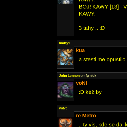
BOJ! KAWY [13] - VS
KAWY.
3 tahy .. :D
matty9
kua
a stesti me opustilo 
John Lennon
omfg nick
voNt
:D kéž by
voNt
re Metro
.. ty vis, kde se da