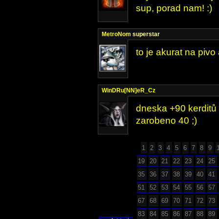
sup, porad nam! :)
MetroNom
superstar
to je akurat na pivo
WinDRu[NN]eR_Cz
dneska +90 kerditů 
zarobeno 40 ;)
1
2
3
4
5
6
7
8
9
19
20
21
22
23
24
25
35
36
37
38
39
40
41
51
52
53
54
55
56
57
67
68
69
70
71
72
73
83
84
85
86
87
88
89