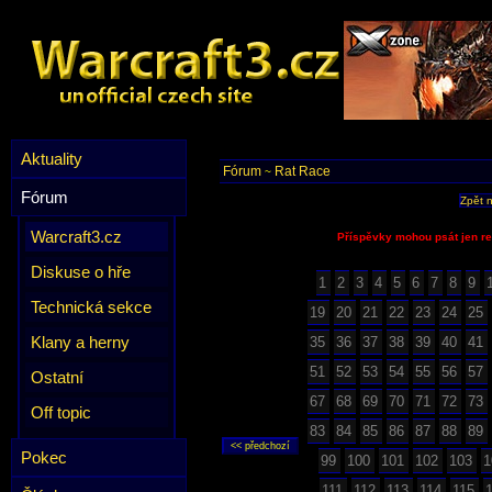
Aktuality
Fórum
Rat Race
~
Fórum
Zpět 
Warcraft3.cz
Příspěvky mohou psát jen re
Diskuse o hře
1
2
3
4
5
6
7
8
9
Technická sekce
19
20
21
22
23
24
25
Klany a herny
35
36
37
38
39
40
41
51
52
53
54
55
56
57
Ostatní
67
68
69
70
71
72
73
Off topic
83
84
85
86
87
88
89
Pokec
99
100
101
102
103
1
111
112
113
114
115