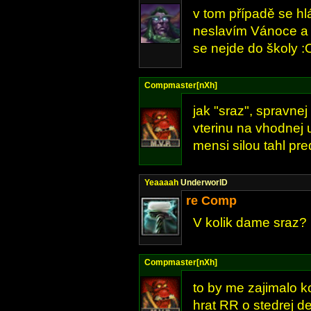
v tom případě se hl
neslavím Vánoce a j
se nejde do školy :
Compmaster[nXh]
jak "sraz", spravne
vterinu na vhodnej
mensi silou tahl pred
Yeaaaah
UnderworlD
re Comp
V kolik dame sraz?
Compmaster[nXh]
to by me zajimalo ko
hrat RR o stedrej de