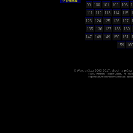
99
100
101
102
103
1
111
112
113
114
115
123
124
125
126
127
135
136
137
138
139
147
148
149
150
151
159
16
© Warcraft3.cz 2003-2017, všechna práv
Názvy Warcraft, Reign of Chaos, The Frozen
registrovanými obchodními znaekami spoleen