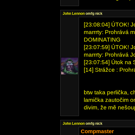
John Lennon
omfg nick
[23:08:04] ÚTOK! Jo
marrrty: Prohrává mar
DOMINATING
[23:07:59] ÚTOK! Jo
marrrty: Prohrává 
[23:07:54] Útok na 
[14] Strážce : Proh
btw taka perlička, c
lamička zautočim o
divim, že mě nešou
John Lennon
omfg nick
Compmaster