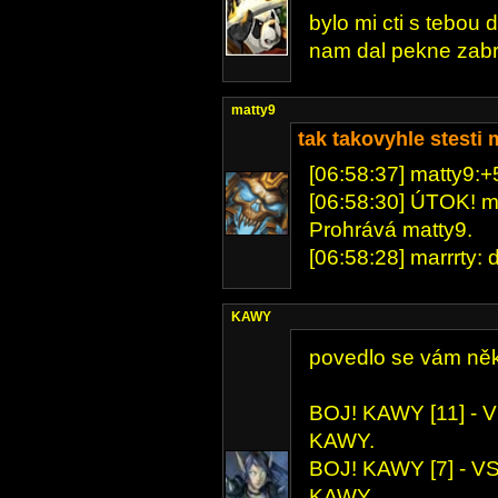
bylo mi cti s tebou d
nam dal pekne zabr
matty9
tak takovyhle stesti 
[06:58:37] matty9:+5
[06:58:30] ÚTOK! mat
Prohrává matty9.
[06:58:28] marrrty: d
KAWY
povedlo se vám něk
BOJ! KAWY [11] - VS
KAWY.
BOJ! KAWY [7] - VS 
KAWY.