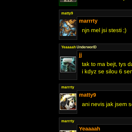
matty9
marrrty
njn mel jsi stesti ;)
Yeaaaah
UnderworlD
jj
tak to ma bejt, tys d
i kdyz se silou 6 s
marrrty
matty9
ani nevis jak jsem s
marrrty
Yeaaaah