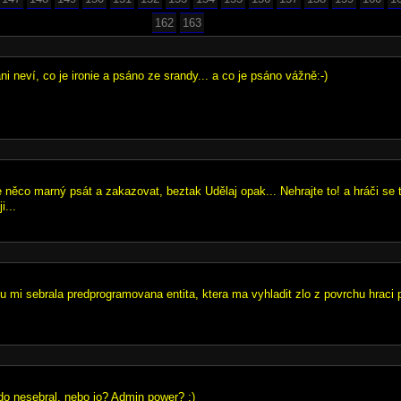
162
163
i neví, co je ironie a psáno ze srandy... a co je psáno vážně:-)
 něco marný psát a zakazovat, beztak Udělaj opak... Nehrajte to! a hráči se t
i...
lu mi sebrala predprogramovana entita, ktera ma vyhladit zlo z povrchu hraci 
nikdo nesebral, nebo jo? Admin power? ;)