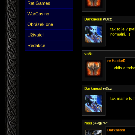
Rat Games
WarCasino
DarknessI
w3cz
Obrázek dne
tak to je v py
normalni. :)
Uživatel
Redakce
voNt
re HackeR
.. vidis a treba
DarknessI
w3cz
tak mame to h
ross
}><(((*>°
DarknessI