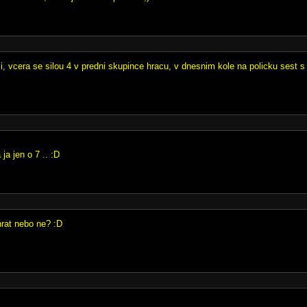
tli, vcera se silou 4 v predni skupince hracu, v dnesnim kole na policku sest s
 ja jen o 7 .. :D
rat nebo ne? :D