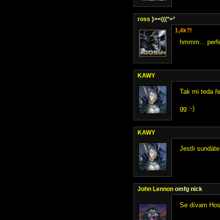
ross
}><(((*>°
1,4k?!
hmmm... perf
KAWY
Tak mi teda ře
gg :-)
KAWY
Jestli sundáte
John Lennon
omfg nick
Se dívam Hosi