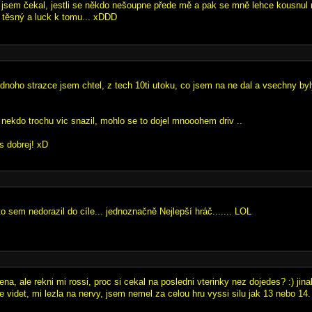
v jsem čekal, jestli se někdo nešoupne přede mě a pak se mně lehce kousnul
a těsný a luck k tomu... xDDD
jednoho strazce jsem chtel, z tech 10ti utoku, co jsem na ne dal a vsechny by
 nekdo trochu vic snazil, mohlo se to dojel mnooohem driv ..
s dobrej! xD
to sem nedorazil do cíle... jednoznačně Nejlepší hráč....... LOL
na, ale rekni mi rossi, proc si cekal na posledni vterinky nez dojedes? :) jina
e videt, mi lezla na nervy, jsem nemel za celou hru vyssi silu jak 13 nebo 14.