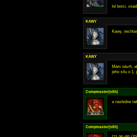
lol borci, vs
KAWY
Kawy, nechlast
KAWY
Mám návrh, ab
jeho sílu o 1,
Compmaster[nXh]
a nasledne ta
Compmaster[nXh]
[21:36:48] ÚT