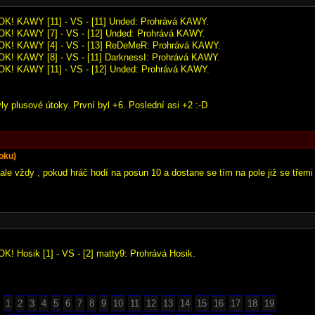
TOK! KAWY [11] - VS - [11] Unded: Prohrává KAWY.
TOK! KAWY [7] - VS - [12] Unded: Prohrává KAWY.
TOK! KAWY [4] - VS - [13] ReDeMeR: Prohrává KAWY.
OK! KAWY [8] - VS - [11] DarknessI: Prohrává KAWY.
TOK! KAWY [11] - VS - [12] Unded: Prohrává KAWY.
ly plusové útoky. První byl +6. Poslední asi +2 :-D
oku)
ale vždy , pokud hráč hodí na posun 10 a dostane se tím na pole již se třemi 
OK! Hosik [1] - VS - [2] matty9: Prohrává Hosik.
1
2
3
4
5
6
7
8
9
10
11
12
13
14
15
16
17
18
19