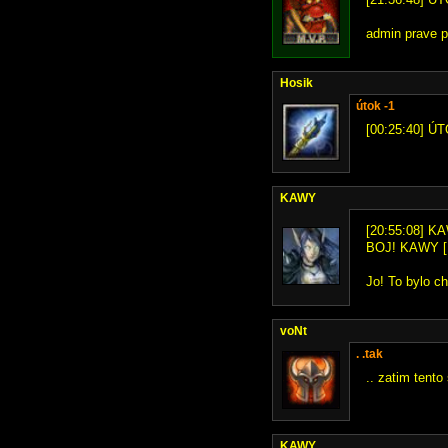
admin prave p
Hosik
útok -1
[00:25:40] ÚT
KAWY
[20:55:08] KA
BOJ! KAWY [1
Jo! To bylo ch
voNt
. .tak
.. zatim tento
KAWY