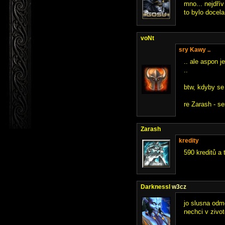
mno... nejdří
to bylo docel
voNt
sry Kawy ..
.. ale aspon 
..
btw, kdyby se
re Zarash - se
Zarash
kredity
590 kreditů a 
DarknessI
w3cz
jo slusna odme
nechci v zivot