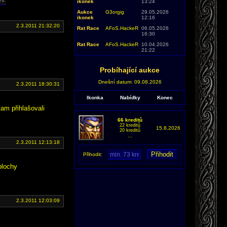
ikonek
13:24
Aukce
G3orgig
29.05.2026
ikonek
12:16
2.3.2011 21:32:20
Rat Race
AFoS.HackeR
06.05.2026
16:30
Rat Race
AFoS.HackeR
10.04.2026
21:22
Probíhající aukce
Dnešní datum: 09.08.2026
2.3.2011 18:30:31
Ikonka
Nabídky
Konec
am přihlašovali
66 kreditů
22 kreditů
15.8.2026
20 kreditů
...
2.3.2011 12:13:18
Přihodit:
plochy
2.3.2011 12:03:09