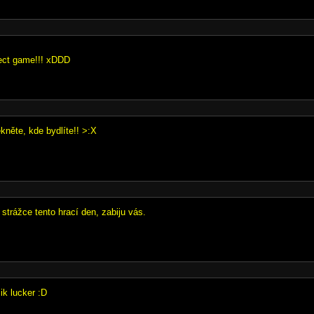
ect game!!! xDDD
kněte, kde bydlíte!! >:X
 strážce tento hrací den, zabiju vás.
k lucker :D