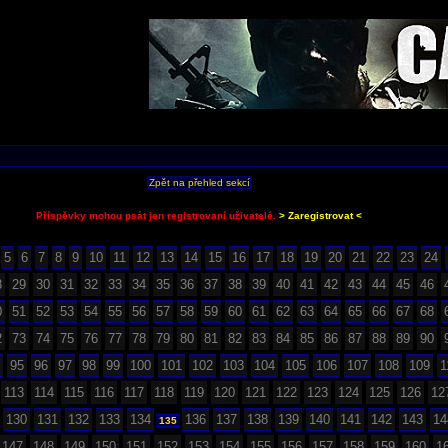
Zpět na přehled sekcí
Příspěvky mohou psát jen registrovaní uživatelé.
> Zaregistrovat <
5
6
7
8
9
10
11
12
13
14
15
16
17
18
19
20
21
22
23
24
8
29
30
31
32
33
34
35
36
37
38
39
40
41
42
43
44
45
46
0
51
52
53
54
55
56
57
58
59
60
61
62
63
64
65
66
67
68
2
73
74
75
76
77
78
79
80
81
82
83
84
85
86
87
88
89
90
95
96
97
98
99
100
101
102
103
104
105
106
107
108
109
1
113
114
115
116
117
118
119
120
121
122
123
124
125
126
12
130
131
132
133
134
136
137
138
139
140
141
142
143
14
135
147
148
149
150
151
152
153
154
155
156
157
158
159
160
1