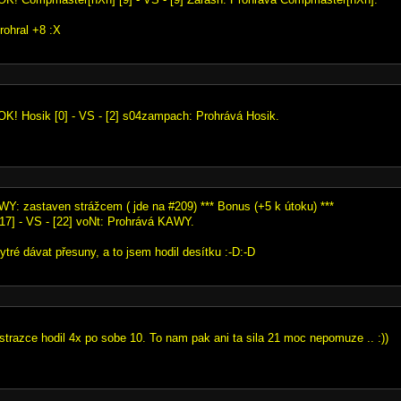
rohral +8 :X
OK! Hosik [0] - VS - [2] s04zampach: Prohrává Hosik.
WY: zastaven strážcem ( jde na #209) *** Bonus (+5 k útoku) ***
7] - VS - [22] voNt: Prohrává KAWY.
ytré dávat přesuny, a to jsem hodil desítku :-D:-D
 strazce hodil 4x po sobe 10. To nam pak ani ta sila 21 moc nepomuze .. :))