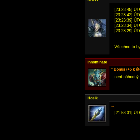
[23:23:45] Ú
[23:23:42] Ú
[23:23:39] Ú
[23:23:34] ÚT
[23:23:29] Ú
Všechno to by
Innominate
* Bonus (+5 k út
není náhodný 
Hosik
...
[21:53:31] ÚT