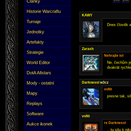
Články
Historie Warcraftu
KAWY
Turnaje
Dnes člověk an
Jednotky
Artefakty
Zarash
Strategie
Nehrajte to!
World Editor
Ne, čechům je
dvakrát rychlej
DotA Allstars
Mody - ostatní
DarknessI
w3cz
voNt
Mapy
presne tak, si
Replays
Software
voNt
re DarknessI
Aukce ikonek
.. tu silu ti 