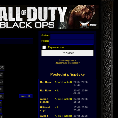
Jméno:
Heslo:
Zapamatovat
Přihlásit
Nová registrace
Zapomněli jste heslo?
25
Poslední příspěvky
47
69
Rat Race
AFoS.HackeR
20.07.2026
17:43
91
Rat Race
Kilo
20.07.2026
08:49
10
Aukce
AFoS.HackeR
24.06.2026
ikonek
16:15
7
Hlášení
Kilo
17.06.2026
4
chyb
23:42
Aukce
AFoS.HackeR
30.05.2026
61