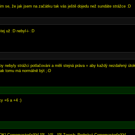
adim se, že jak jsem na začátku tak vás ještě dojedu než sundáte strážce :D
ej už :D nebyl-i- :D
y nebyly strážci potlačováni a měli stejná práva = aby každý nezdařený útok
 jak tomu má normálně být ;-D
ky +6 a +4 :)
OK! Compmaster[nXh] [9] - VS - [9] Zarash: Prohrává Compmaster[nXh].