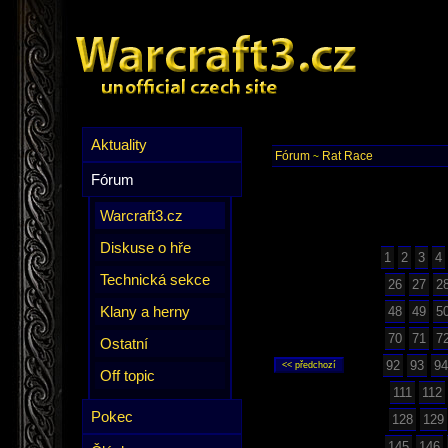
Aktuality
Fórum
Rat Race
~
Fórum
Warcraft3.cz
Diskuse o hře
1
2
3
4
Technická sekce
26
27
2
Klany a herny
48
49
5
70
71
7
Ostatní
92
93
94
Off topic
111
112
Pokec
128
129
145
146