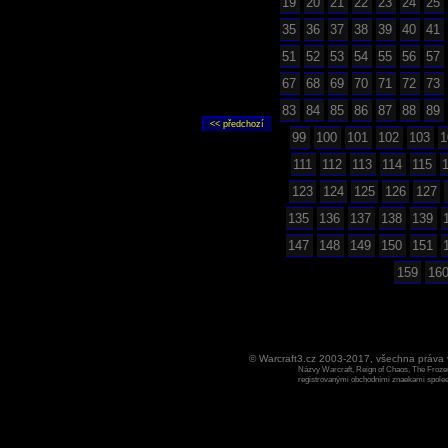
19
20
21
22
23
24
25
35
36
37
38
39
40
41
51
52
53
54
55
56
57
67
68
69
70
71
72
73
83
84
85
86
87
88
89
99
100
101
102
103
1
111
112
113
114
115
123
124
125
126
127
135
136
137
138
139
147
148
149
150
151
159
16
© Warcraft3.cz 2003-2017, všechna práv
Názvy Warcraft, Reign of Chaos, The Frozen
registrovanými obchodními znaekami spoleen