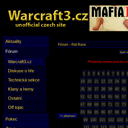
Aktuality
Fórum
Rat Race
~
Fórum
Zpět 
Warcraft3.cz
Příspěvky mohou psát jen re
Diskuse o hře
1
2
3
4
5
6
7
8
9
Technická sekce
19
20
21
22
23
24
25
Klany a herny
35
36
37
38
39
40
41
51
52
53
54
55
56
57
Ostatní
67
68
69
70
71
72
73
Off topic
83
84
85
86
87
88
89
Pokec
99
100
101
102
103
1
111
112
113
114
115