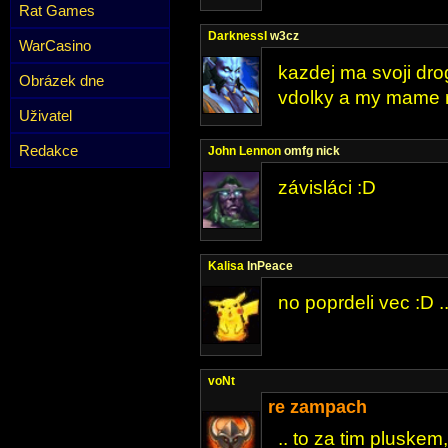
Rat Games
DarknessI
w3cz
WarCasino
kazdej ma svoji dro
Obrázek dne
vdolky a my mame r
Uživatel
Redakce
John Lennon
omfg nick
závisláci :D
Kalisa
InPeace
no poprdeli vec :D .
voNt
re zampach
.. to za tim pluskem,