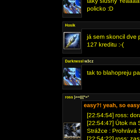
taky slusny Yeaaaah
policko :D
Hosik
já sem skoncil dve p
127 kreditu :-(
DarknessI
w3cz
tak to blahopreju 
ross
}><(((*>°
easy?! yeah, so easy
[22:54:54] ross: dora
[22:54:47] Útok na S
Strážce : Prohrává S
[22:54:22] ross: za