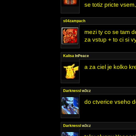
se totiz pricte vsem, 
s04zampach
mezi ty co se tam do
za vstup + to ci si 
Kalisa
InPeace
a za ciel je kolko kr
DarknessI
w3cz
do ctverice vseho d
DarknessI
w3cz