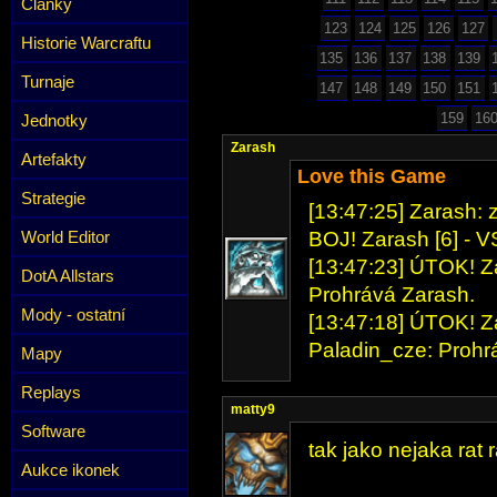
Články
123
124
125
126
127
Historie Warcraftu
135
136
137
138
139
Turnaje
147
148
149
150
151
159
16
Jednotky
Zarash
Artefakty
Love this Game
Strategie
[13:47:25] Zarash: 
World Editor
BOJ! Zarash [6] - V
[13:47:23] ÚTOK! Za
DotA Allstars
Prohrává Zarash.
Mody - ostatní
[13:47:18] ÚTOK! Za
Paladin_cze: Prohr
Mapy
Replays
matty9
Software
tak jako nejaka rat
Aukce ikonek