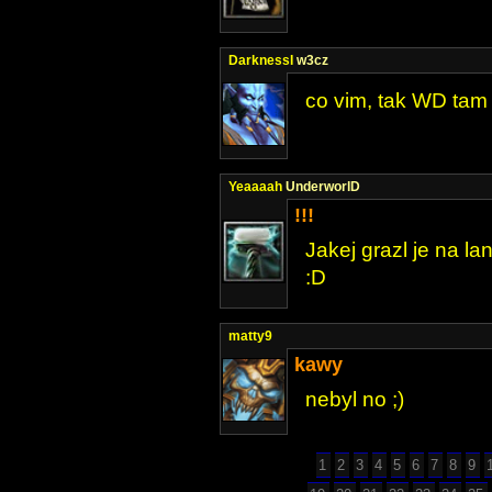
DarknessI
w3cz
co vim, tak WD tam 
Yeaaaah
UnderworlD
!!!
Jakej grazl je na lan
:D
matty9
kawy
nebyl no ;)
1
2
3
4
5
6
7
8
9