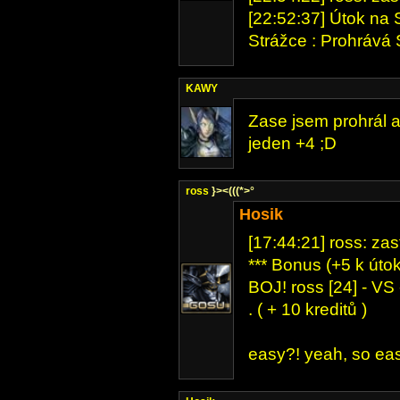
[22:52:37] Útok na S
Strážce : Prohrává S
KAWY
Zase jsem prohrál a
jeden +4 ;D
ross
}><(((*>°
Hosik
[17:44:21] ross: za
*** Bonus (+5 k útok
BOJ! ross [24] - VS -
. ( + 10 kreditů )
easy?! yeah, so eas