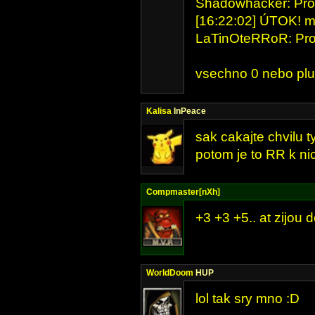
Shadowhacker: Pro
[16:22:02] ÚTOK! mat
LaTinOteRRoR: Pro
vsechno 0 nebo plu
Kalisa
InPeace
sak cakajte chvilu t
potom je to RR k n
Compmaster[nXh]
+3 +3 +5.. at zijou
WorldDoom
HUP
lol tak sry mno :D