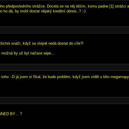
ho předposledního strážce. Docela se na něj těším, komu padne [1] strážci a [
 ho dá, by mohl dostat nějaký kreditní obnos..? :-)
šichni snaží, když se stejně nedá dostat do cíle?!
e možná by už byl načase wipe...
 toho :-D já jsem si říkal, že bude problém, když jsem viděl u této megamapy 
NED BY .. ?