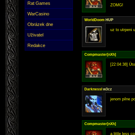
Rat Games
ZOMG!
WarCasino
WorldDoom
HUP
Obrázek dne
uz to utrpeni 
Uživatel
Redakce
Compmaster[nXh]
[22:04:38] Úto
DarknessI
w3cz
jenom pilne p
Compmaster[nXh]
a little less c