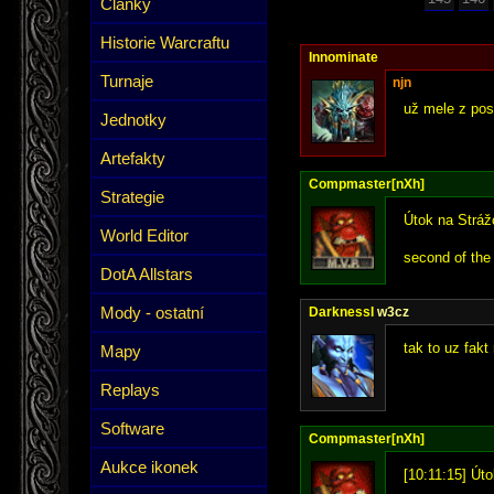
Články
Historie Warcraftu
Innominate
Turnaje
njn
už mele z pos
Jednotky
Artefakty
Compmaster[nXh]
Strategie
Útok na Strážc
World Editor
second of the
DotA Allstars
Mody - ostatní
DarknessI
w3cz
tak to uz fakt
Mapy
Replays
Software
Compmaster[nXh]
Aukce ikonek
[10:11:15] Út