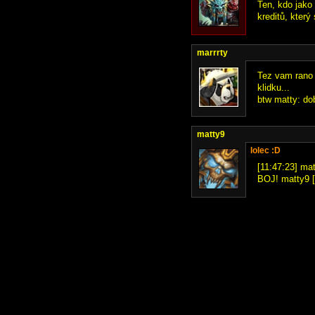
Ten, kdo jako
kreditů, který
marrrty
Tez vam rano n
klidku...
btw matty: dob
matty9
lolec :D
[11:47:23] mat
BOJ! matty9 [