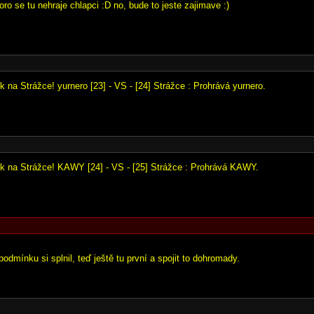
ro se tu nehraje chlapci :D no, bude to jeste zajimave :)
k na Strážce! yurnero [23] - VS - [24] Strážce : Prohrává yurnero.
ok na Strážce! KAWY [24] - VS - [25] Strážce : Prohrává KAWY.
podmínku si splnil, teď ještě tu první a spojit to dohromady.