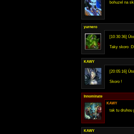
bohuzel na sko
yurnero
[10:30:36] Úto
Taky skoro :D
KAWY
[20:05:16] Út
Skoro !
Innominate
KAWY
tak tu druhou 
KAWY