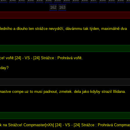
162
163
ledního a dlouho ten strážce nevydrží, dávámmu tak týden, maximálně dva
e! voNt [24] - VS - [24] Strážce : Prohrává voNt.
 day?
 nastve compe.uz to musi padnout, zmetek. dela jako kdyby strazil Illidana.
ok na Strážce! Compmaster[nXh] [24] - VS - [24] Strážce : Prohrává Compmas