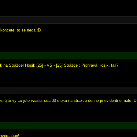
ukoncete, to se neda :D
k na Strážce! Hosik [25] - VS - [25] Strážce : Prohrává Hosik. fail?
osilujte vy co jste vzadu. cca 30 utoku na strazce denne je evidentne malo :D
onversation!