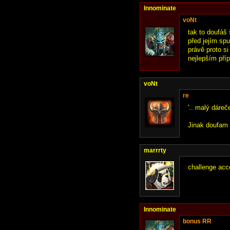
Innominate
voNt
tak to doufáš
před jejím sp
právě proto s
nejlepším pří
voNt
re
'.. malý dáreč
Jinak doufam 
marrrty
challenge acce
Innominate
bonus RR