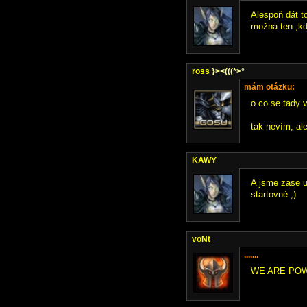
Alespoň dát to
možná ten ,kdo
ross
}><(((*>°
mám otázku:
o co se tady v
tak nevím, al
KAWY
A jsme zase u
startovné ;)
voNt
.......
WE ARE POW