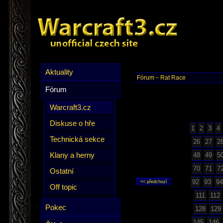
Aktuality
Fórum
Rat Race
~
Fórum
Warcraft3.cz
Diskuse o hře
1
2
3
4
Technická sekce
26
27
2
Klany a herny
48
49
5
70
71
7
Ostatní
92
93
94
Off topic
111
112
Pokec
128
129
145
146