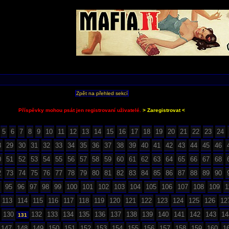
Zpět na přehled sekcí
Příspěvky mohou psát jen registrovaní uživatelé.
> Zaregistrovat <
5
6
7
8
9
10
11
12
13
14
15
16
17
18
19
20
21
22
23
24
8
29
30
31
32
33
34
35
36
37
38
39
40
41
42
43
44
45
46
0
51
52
53
54
55
56
57
58
59
60
61
62
63
64
65
66
67
68
2
73
74
75
76
77
78
79
80
81
82
83
84
85
86
87
88
89
90
95
96
97
98
99
100
101
102
103
104
105
106
107
108
109
1
113
114
115
116
117
118
119
120
121
122
123
124
125
126
12
130
132
133
134
135
136
137
138
139
140
141
142
143
14
131
147
148
149
150
151
152
153
154
155
156
157
158
159
160
1