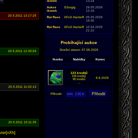
ikonek
13:24
Aukce
G3orgig
29.05.2026
ikonek
12:16
20.5.2011 13:17:25
Rat Race
AFoS.HackeR
06.05.2026
16:30
Rat Race
AFoS.HackeR
10.04.2026
21:22
Probíhající aukce
Dnešní datum: 07.08.2026
20.5.2011 12:35:03
Ikonka
Nabídky
Konec
123 kreditů
106 kreditů
8.8.2026
96 kreditů
...
20.5.2011 11:02:13
Přihodit:
20.5.2011 10:11:35
ter[nXh].