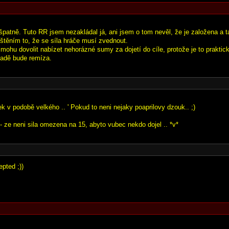
 špatně. Tuto RR jsem nezakládal já, ani jsem o tom nevěl, že je založena a t
uštěním to, že se síla hráče musí zvednout.
i mohu dovolit nabízet nehorázné sumy za dojetí do cíle, protože je to prakti
padě bude remíza.
ek v podobě velkého .. ' Pokud to neni nejaky poaprilovy dzouk.. ;)
- ze neni sila omezena na 15, abyto vubec nekdo dojel .. *v*
pted ;))