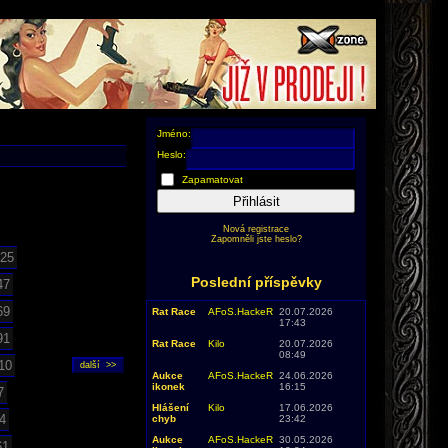
Jméno:
Heslo:
Zapamatovat
Přihlásit
Nová registrace
Zapomněli jste heslo?
25
Poslední příspěvky
47
69
Rat Race
AFoS.HackeR
20.07.2026
17:43
91
Rat Race
Kilo
20.07.2026
08:49
10
Aukce
AFoS.HackeR
24.06.2026
ikonek
16:15
7
Hlášení
Kilo
17.06.2026
4
chyb
23:42
Aukce
AFoS.HackeR
30.05.2026
61