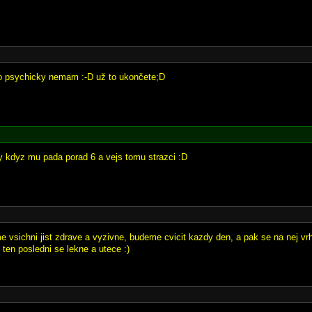
o psychicky nemam :-D už to ukončete;D
ky kdyz mu pada porad 6 a vejs tomu strazci :D
e vsichni jist zdrave a vyzivne, budeme cvicit kazdy den, a pak se na nej 
ten posledni se lekne a utece :)