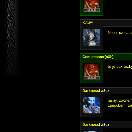
KAWY
Neee, už na t
Compmaster[nXh]
to je pak tez
DarknessI
w3cz
jasny, zacnem
zpusobem, ze 
DarknessI
w3cz