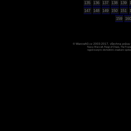
135
136
137
138
139
147
148
149
150
151
159
16
© Warcraft3.cz 2003-2017, všechna práv
Názvy Warcraft, Reign of Chaos, The Frozen
registrovanými obchodními znaekami spoleen