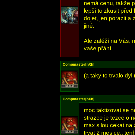
nemá cenu, takže pr
lepší to zkusit pře
dojet, jen porazit a
jiné.
Ale zaléží na Vás, 
vaše přání.
Compmaster[nXh]
(a taky to trvalo dyl
Compmaster[nXh]
moc taktizovat se n
strazce je tezce o 
max silou cekat na 
trvat 2 mesice.. ten