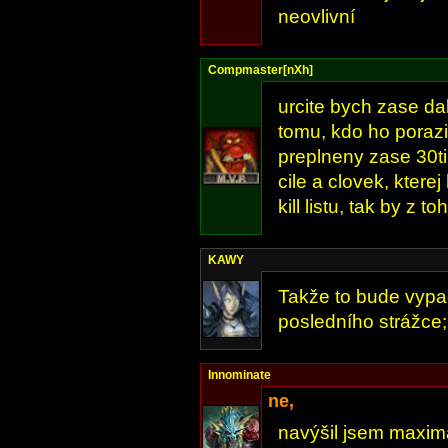
neovlivní
Compmaster[nXh]
urcite bych zase d
tomu, kdo ho porazi
preplneny zase 30ti
cile a clovek, ktere
kill listu, tak by z t
KAWY
Takže to bude vypad
posledního strážce;
Innominate
ne,
navýšil jsem maximá