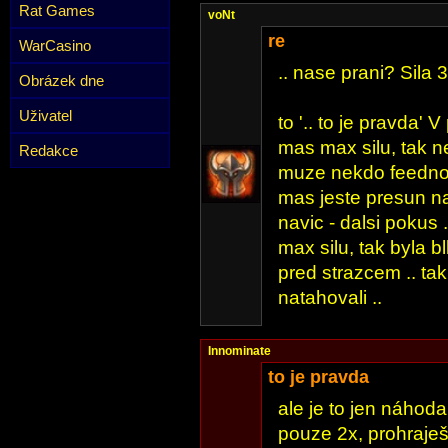
Rat Games
voNt
re
WarCasino
.. nase prani? Sila 3
Obrázek dne
Uživatel
to '.. to je pravda' 
mas max silu, tak n
Redakce
muze nekdo feednou
mas jeste presun n
navic - dalsi pokus .
max silu, tak byla b
pred strazcem .. tak
natahovali ..
Innominate
to je pravda
ale je to jen náhod
pouze 2x, prohraješ