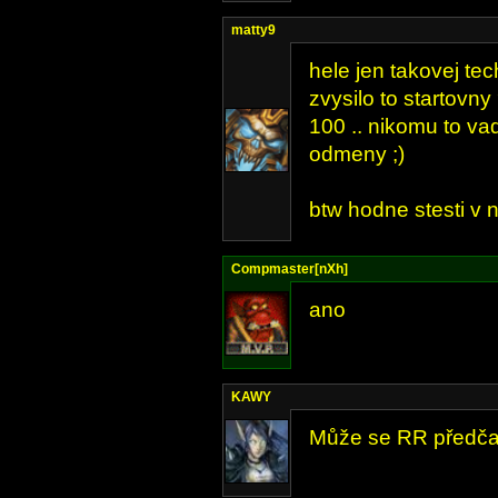
matty9
hele jen takovej tec
zvysilo to startovny 
100 .. nikomu to va
odmeny ;)
btw hodne stesti v n
Compmaster[nXh]
ano
KAWY
Může se RR předčas