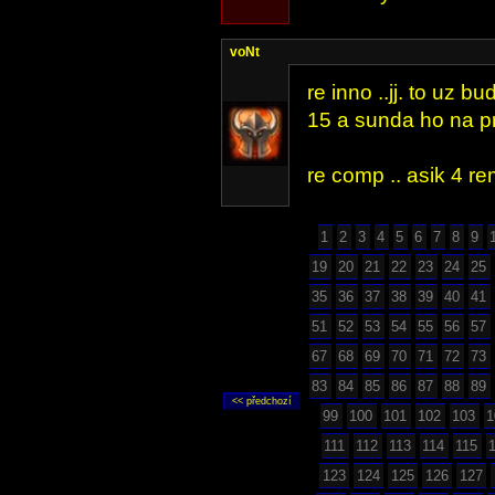
voNt
re inno ..jj. to uz b
15 a sunda ho na pr
re comp .. asik 4 rem
1
2
3
4
5
6
7
8
9
19
20
21
22
23
24
25
35
36
37
38
39
40
41
51
52
53
54
55
56
57
67
68
69
70
71
72
73
83
84
85
86
87
88
89
99
100
101
102
103
1
111
112
113
114
115
123
124
125
126
127