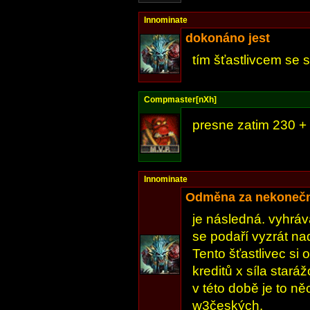
Innominate
dokonáno jest
tím šťastlivcem se
Compmaster[nXh]
presne zatim 230 + 
Innominate
Odměna za nekoneč
je následná. vyhráv
se podaří vyzrát n
Tento šťastlivec si
kreditů x síla stará
v této době je to n
w3českých.