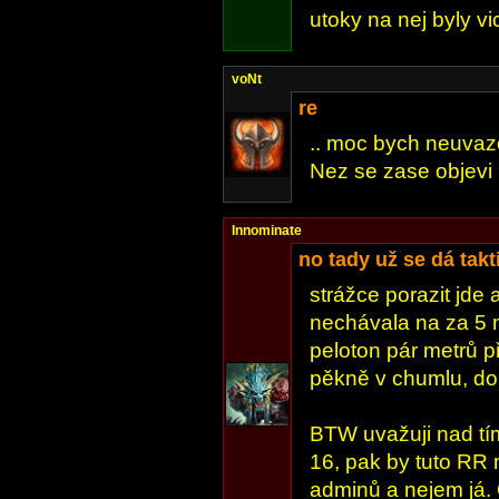
utoky na nej byly v
voNt
re
.. moc bych neuvazo
Nez se zase objevi n
Innominate
no tady už se dá takt
strážce porazit jde 
nechávala na za 5 m
peloton pár metrů 
pěkně v chumlu, do 
BTW uvažuji nad tí
16, pak by tuto RR 
adminů a nejem já. 