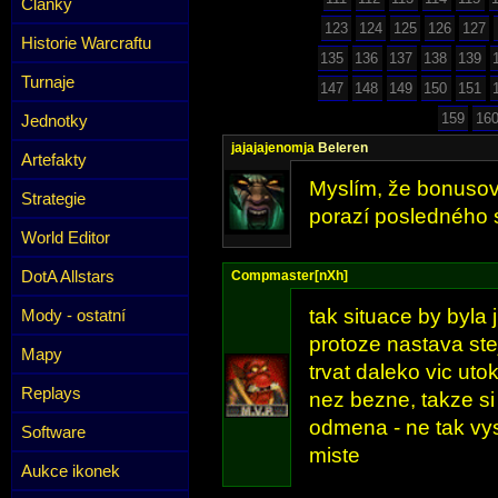
Články
123
124
125
126
127
Historie Warcraftu
135
136
137
138
139
Turnaje
147
148
149
150
151
159
16
Jednotky
jajajajenomja
Beleren
Artefakty
Myslím, že bonusový
Strategie
porazí posledného s
World Editor
DotA Allstars
Compmaster[nXh]
tak situace by byla 
Mody - ostatní
protoze nastava st
Mapy
trvat daleko vic uto
Replays
nez bezne, takze si
odmena - ne tak vy
Software
miste
Aukce ikonek