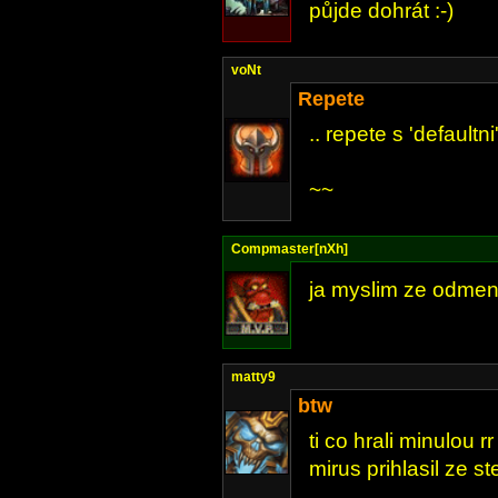
půjde dohrát :-)
voNt
Repete
.. repete s 'defaultni
~~
Compmaster[nXh]
ja myslim ze odmeny
matty9
btw
ti co hrali minulou 
mirus prihlasil ze s