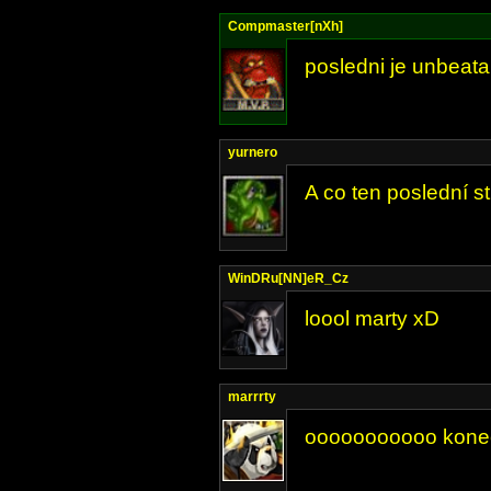
Compmaster[nXh]
posledni je unbeata
yurnero
A co ten poslední s
WinDRu[NN]eR_Cz
loool marty xD
marrrty
ooooooooooo konec