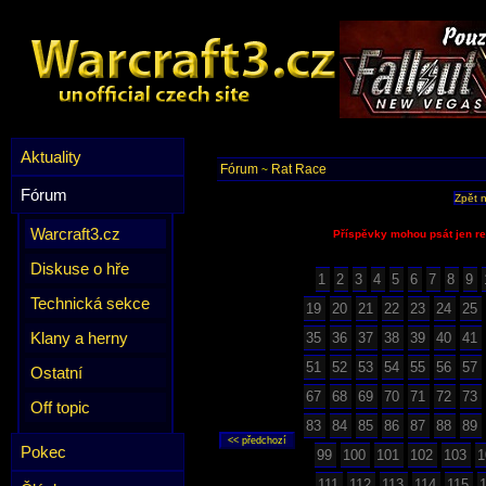
Aktuality
Fórum
Rat Race
~
Fórum
Zpět 
Warcraft3.cz
Příspěvky mohou psát jen re
Diskuse o hře
1
2
3
4
5
6
7
8
9
Technická sekce
19
20
21
22
23
24
25
Klany a herny
35
36
37
38
39
40
41
51
52
53
54
55
56
57
Ostatní
67
68
69
70
71
72
73
Off topic
83
84
85
86
87
88
89
Pokec
99
100
101
102
103
1
111
112
113
114
115