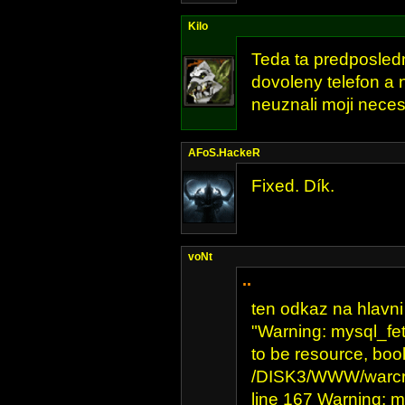
Kilo
Teda ta predposled
dovoleny telefon a 
neuznali moji neces
AFoS.HackeR
Fixed. Dík.
voNt
..
ten odkaz na hlavni 
"Warning: mysql_fe
to be resource, boo
/DISK3/WWW/warcra
line 167 Warning: m