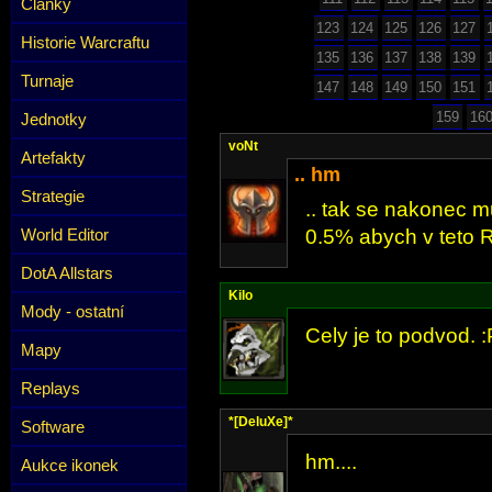
Články
123
124
125
126
127
Historie Warcraftu
135
136
137
138
139
Turnaje
147
148
149
150
151
159
16
Jednotky
voNt
Artefakty
.. hm
Strategie
.. tak se nakonec m
World Editor
0.5% abych v teto R
DotA Allstars
Kilo
Mody - ostatní
Cely je to podvod. :
Mapy
Replays
*[DeluXe]*
Software
hm....
Aukce ikonek