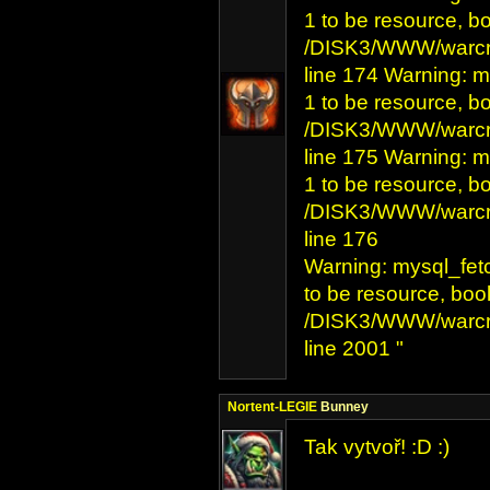
1 to be resource, b
/DISK3/WWW/warcra
line 174 Warning: m
1 to be resource, b
/DISK3/WWW/warcra
line 175 Warning: m
1 to be resource, b
/DISK3/WWW/warcra
line 176
Warning: mysql_fet
to be resource, boo
/DISK3/WWW/warcra
line 2001 "
Nortent-LEGIE
Bunney
Tak vytvoř! :D :)