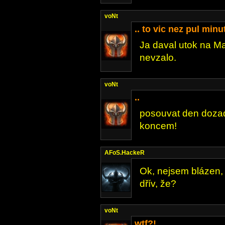
voNt
.. to vic nez pul minu
Ja daval utok na Ma
nevzalo.
voNt
..
posouvat den dozad
koncem!
AFoS.HackeR
Ok, nejsem blázen, 
dřív, že?
voNt
wtf?!