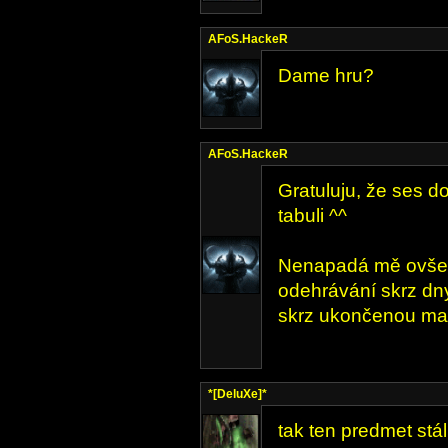
AFoS.HackeR
Dame hru?
AFoS.HackeR
Gratuluju, že ses d
tabuli ^^
Nenapadá mě ovšem
odehrávání skrz dny
skrz ukončenou ma
*[DeluXe]*
tak ten predmet stál