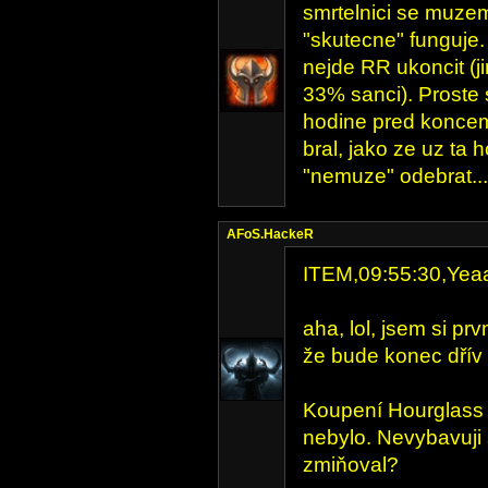
smrtelnici se muzem
"skutecne" funguje. 
nejde RR ukoncit (j
33% sanci). Proste 
hodine pred koncem
bral, jako ze uz ta h
"nemuze" odebrat...
AFoS.HackeR
ITEM,09:55:30,Yea
aha, lol, jsem si pr
že bude konec dřív
Koupení Hourglass 
nebylo. Nevybavuji
zmiňoval?