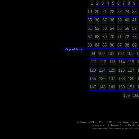
1
2
3
4
5
6
7
8
9
19
20
21
22
23
24
25
35
36
37
38
39
40
41
51
52
53
54
55
56
57
67
68
69
70
71
72
73
83
84
85
86
87
88
89
99
100
101
102
103
1
111
112
113
114
115
123
124
125
126
127
135
136
137
138
139
147
148
149
150
151
159
16
© Warcraft3.cz 2003-2017, všechna práv
Názvy Warcraft, Reign of Chaos, The Frozen
registrovanými obchodními znaekami spoleen