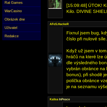
Rat Games
[15:09:48] ÚTOK! Kil
WarCasino
Kilo. DIVINE SHIEL
Obrázek dne
AFoS.HackeR
Uživatel
Fixnul jsem bug, k
Redakce
číslo při nulové síl
Když už jsem v tom
hráčů na které lze 
dle výsledného bon
vybrán obránce na 
bonus), při shodě j
políčka obránce vze
je na seznamu výše
Kalisa
InPeace