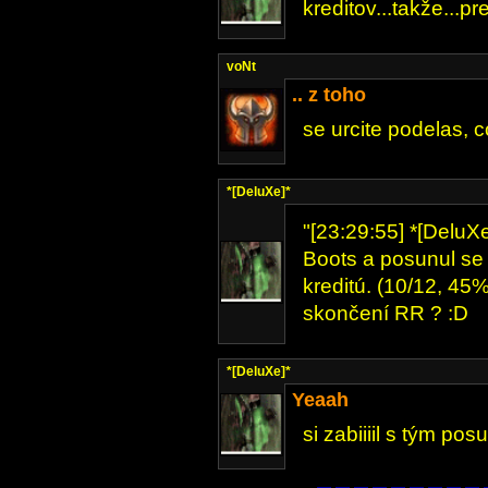
kreditov...takže...pre
voNt
.. z toho
se urcite podelas, c
*[DeluXe]*
"[23:29:55] *[DeluX
Boots a posunul se 
kreditú. (10/12, 45%
skončení RR ? :D
*[DeluXe]*
Yeaah
si zabiiiil s tým po