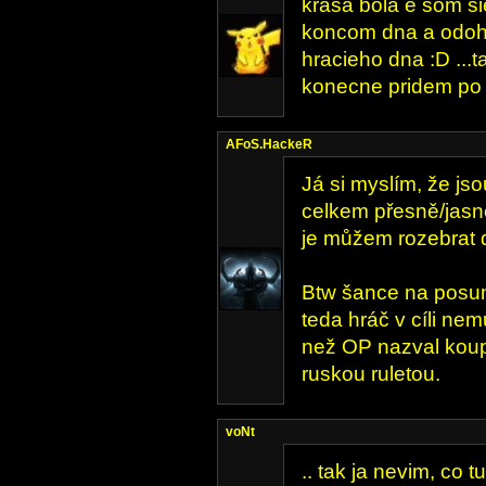
krasa bola e som si
koncom dna a odoh
hracieho dna :D ...t
konecne pridem po 
AFoS.HackeR
Já si myslím, že j
celkem přesně/jas
je můžem rozebrat de
Btw šance na posun
teda hráč v cíli ne
než OP nazval kou
ruskou ruletou.
voNt
.. tak ja nevim, co 