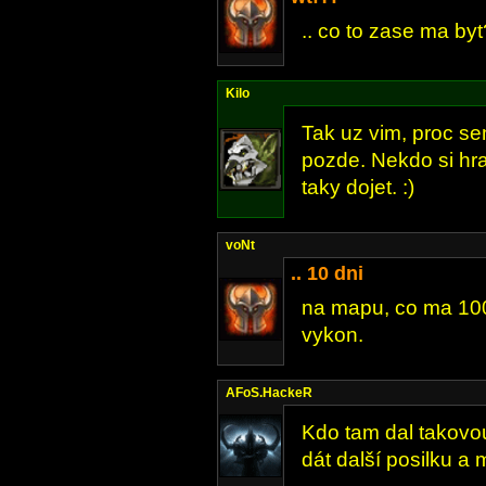
.. co to zase ma byt
Kilo
Tak uz vim, proc se
pozde. Nekdo si hr
taky dojet. :)
voNt
.. 10 dni
na mapu, co ma 100 
vykon.
AFoS.HackeR
Kdo tam dal takovo
dát další posilku a