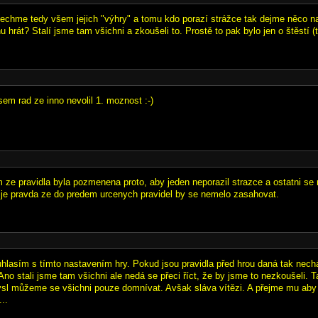
echme tedy všem jejich "výhry" a tomu kdo porazí strážce tak dejme něco na
hrát? Stalí jsme tam všichni a zkoušeli to. Prostě to pak bylo jen o štěstí (
em rad ze inno nevolil 1. moznost :-)
m ze pravidla byla pozmenena proto, aby jeden neporazil strazce a ostatni se 
 je pravda ze do predem urcenych pravidel by se nemelo zasahovat.
lasím s tímto nastavením hry. Pokud jsou pravidla před hrou daná tak nech
Ano stali jsme tam všichni ale nedá se přeci říct, že by jsme to nezkoušeli.
ysl můžeme se všichni pouze domnívat. Avšak sláva vítězi. A přejme mu aby 
...