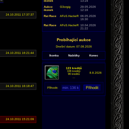
ikonek
13:24
Aukce
G3orgig
29.05.2026
ikonek
12:16
24.10.2011 17:37:37
Rat Race
AFoS.HackeR
06.05.2026
16:30
Rat Race
AFoS.HackeR
10.04.2026
21:22
Probíhající aukce
Dnešní datum: 07.08.2026
24.10.2011 16:21:44
Ikonka
Nabídky
Konec
123 kreditů
106 kreditů
8.8.2026
96 kreditů
...
24.10.2011 16:18:47
Přihodit:
24.10.2011 15:21:09