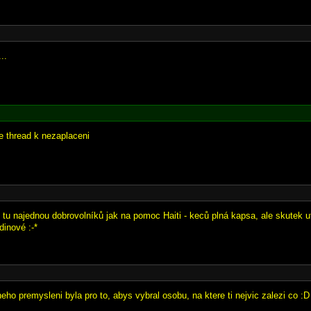
..
je thread k nezaplaceni
 tu najednou dobrovolníků jak na pomoc Haiti - keců plná kapsa, ale skutek ut
dinové :-*
heho premysleni byla pro to, abys vybral osobu, na ktere ti nejvic zalezi co :D