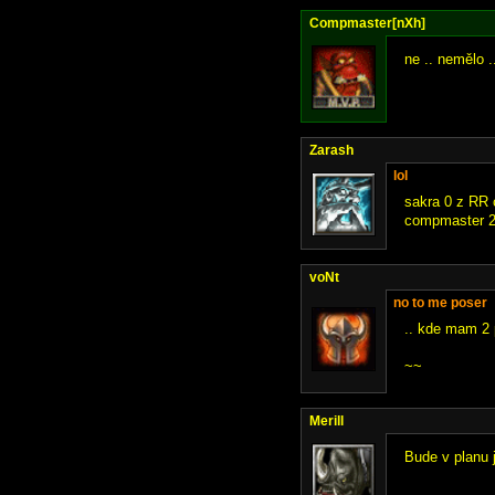
Compmaster[nXh]
ne .. nemělo .
Zarash
lol
sakra 0 z RR c
compmaster 260
voNt
no to me poser
.. kde mam 2 
~~
Merill
Bude v planu j