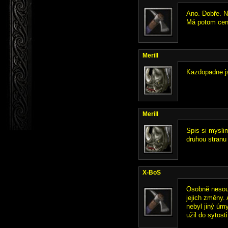
Ano. Dobře. N
Má potom cenu 
Merill
Kazdopadne js
Merill
Spis si mysli
druhou stranu
X-BoS
Osobně nesouh
jejich změny. 
nebyl jiný úm
užil do sytosti