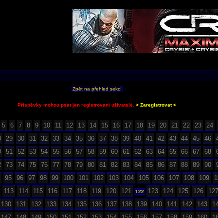
Zpět na přehled sekcí
Příspěvky mohou psát jen registrovaní uživatelé.
> Zaregistrovat <
5
6
7
8
9
10
11
12
13
14
15
16
17
18
19
20
21
22
23
24
8
29
30
31
32
33
34
35
36
37
38
39
40
41
42
43
44
45
46
0
51
52
53
54
55
56
57
58
59
60
61
62
63
64
65
66
67
68
2
73
74
75
76
77
78
79
80
81
82
83
84
85
86
87
88
89
90
95
96
97
98
99
100
101
102
103
104
105
106
107
108
109
1
113
114
115
116
117
118
119
120
121
123
124
125
126
12
122
130
131
132
133
134
135
136
137
138
139
140
141
142
143
1
147
148
149
150
151
152
153
154
155
156
157
158
159
160
1