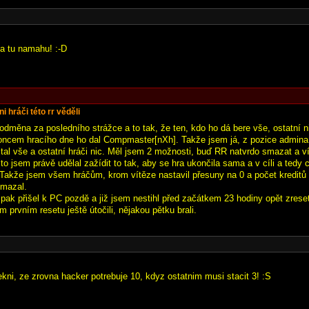
a tu namahu! :-D
i hráči této rr věděli
odměna za posledního strážce a to tak, že ten, kdo ho dá bere vše, ostatní n
oncem hracího dne ho dal Compmaster[nXh]. Takže jsem já, z pozice admina 
tal vše a ostatní hráči nic. Měl jsem 2 možnosti, buď RR natvrdo smazat a vít
to jsem právě udělal zažídit to tak, aby se hra ukončila sama a v cíli a tedy 
 Takže jsem všem hráčům, krom vítěze nastavil přesuny na 0 a počet kreditů
ymazal.
pak přišel k PC pozdě a již jsem nestihl před začátkem 23 hodiny opět zreset
ém prvním resetu ještě útočili, nějakou pětku brali.
ekni, ze zrovna hacker potrebuje 10, kdyz ostatnim musi stacit 3! :S