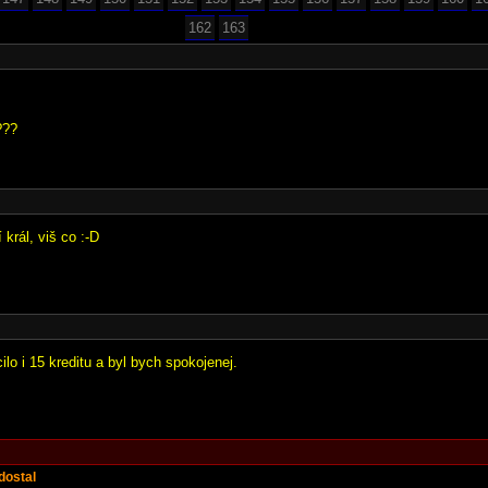
162
163
???
í král, viš co :-D
lo i 15 kreditu a byl bych spokojenej.
dostal