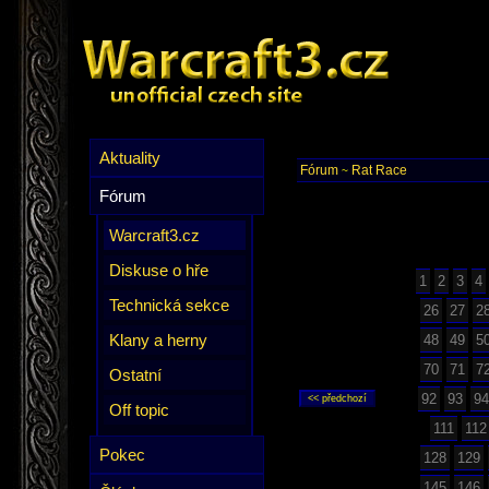
Aktuality
Fórum
Rat Race
~
Fórum
Warcraft3.cz
Diskuse o hře
1
2
3
4
Technická sekce
26
27
2
Klany a herny
48
49
5
70
71
7
Ostatní
92
93
94
Off topic
111
112
Pokec
128
129
145
146