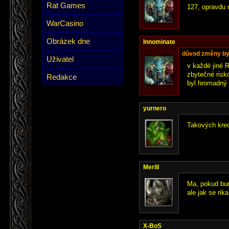
Rat Games
127, opravdu n
WarCasino
Obrázek dne
Innominate
důvod změny by
Uživatel
v každé jiné R
zbytečné risk
Redakce
byl hromadný 
yurnero
Takových kred
Merill
Ma, pokud bud
ale jak se rika
X-BoS