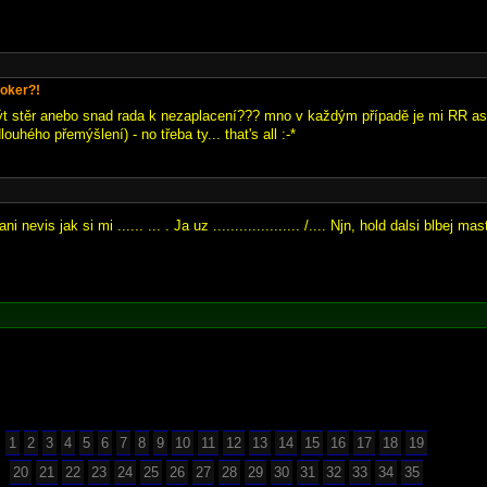
oker?!
být stěr anebo snad rada k nezaplacení??? mno v každým případě je mi RR asi
louhého přemýšlení) - no třeba ty... that's all :-*
ani nevis jak si mi ...... ... . Ja uz .................... /.... Njn, hold dalsi blbej m
1
2
3
4
5
6
7
8
9
10
11
12
13
14
15
16
17
18
19
20
21
22
23
24
25
26
27
28
29
30
31
32
33
34
35