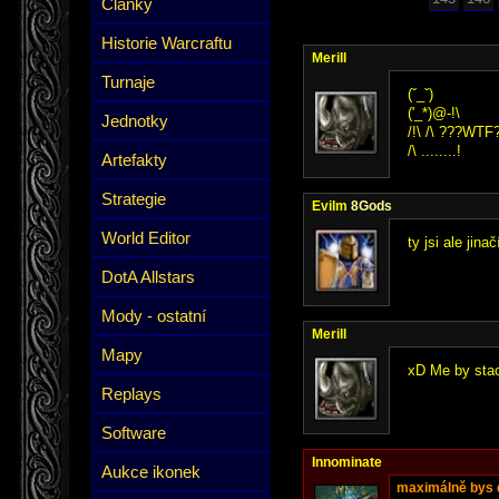
Články
Historie Warcraftu
Merill
Turnaje
(ˇ_ˇ)
('_*)@-!\
Jednotky
/!\ /\ ???WTF
/\ ........!
Artefakty
Strategie
Evilm
8Gods
World Editor
ty jsi ale jinač
DotA Allstars
Mody - ostatní
Merill
Mapy
xD Me by staci
Replays
Software
Innominate
Aukce ikonek
maximálně bys 