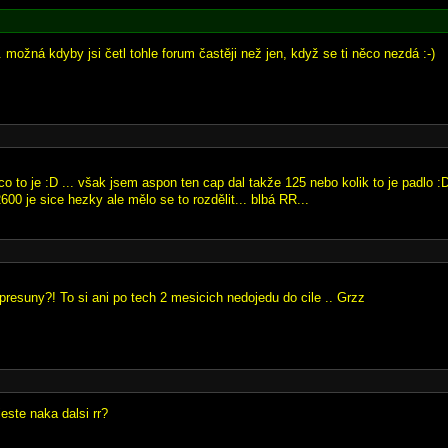
. možná kdyby jsi četl tohle forum častěji než jen, když se ti něco nezdá :-)
o to je :D ... však jsem aspon ten cap dal takže 125 nebo kolik to je padlo :
0 je sice hezky ale mělo se to rozdělit... blbá RR...
presuny?! To si ani po tech 2 mesicich nedojedu do cile .. Grzz
este naka dalsi rr?