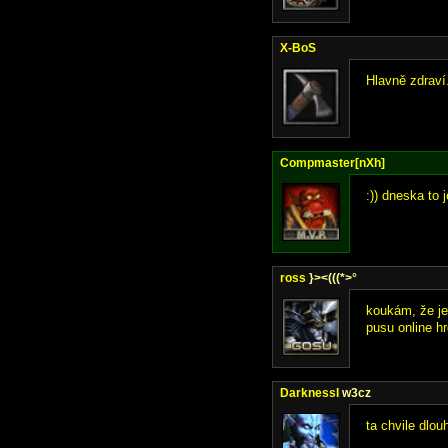
X-BoS
Hlavně zdraví.
Compmaster[nXh]
:)) dneska to 
ross
}><(((*>°
koukám, že je
pusu online hr
DarknessI
w3cz
ta chvile dlou