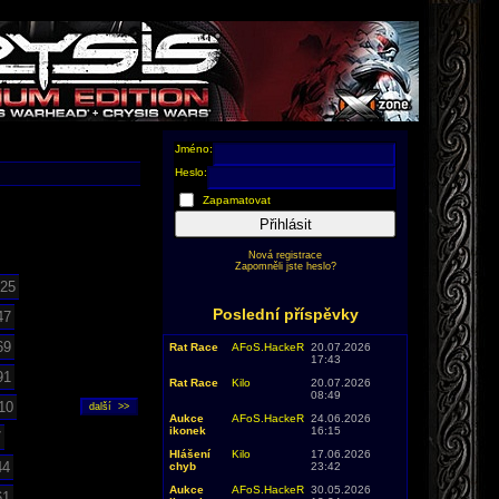
Jméno:
Heslo:
Zapamatovat
Přihlásit
Nová registrace
Zapomněli jste heslo?
25
Poslední příspěvky
47
69
Rat Race
AFoS.HackeR
20.07.2026
17:43
91
Rat Race
Kilo
20.07.2026
08:49
10
Aukce
AFoS.HackeR
24.06.2026
ikonek
16:15
7
Hlášení
Kilo
17.06.2026
44
chyb
23:42
Aukce
AFoS.HackeR
30.05.2026
61