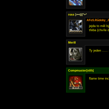
ross
}><(((*>°
AFoS.Rádoby_J
jejda to měl 
třeba (chvíle d
Merill
Ty jeden ...... 
Compmaster[nXh]
flame time inc