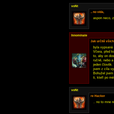
voNt
.. no vida,
aspon neco, z
Innominate
Jak určitě všichn
byla vypsaná 
Včera, před k
to, aby on dos
ručně, nebo a 
jeden člověk.
jsem z cíla v
Bohužel jsem 
ti, kteří po m
voNt
re Hacker
.. no to mne r