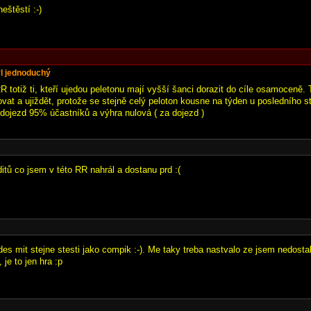
eštěstí :-)
l jednoduchý
R totiž ti, kteří ujedou peletonu mají vyšší šanci dorazit do cíle osamoceně. 
ovat a ujiždět, protože se stejně celý peloton kousne na týden u posledního s
dojezd 95% účastníků a výhra nulová ( za dojezd )
itů co jsem v této RR nahrál a dostanu prd :(
es mit stejne stesti jako compik :-). Me taky treba nastvalo ze jsem nedostal
, je to jen hra :p