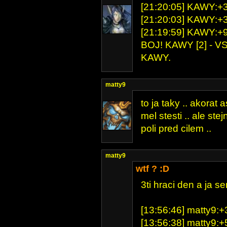
[21:20:05] KAWY:+3 
[21:20:03] KAWY:+3 
[21:19:59] KAWY:+9 
BOJ! KAWY [2] - VS 
KAWY.
matty9
to ja taky .. akorat
mel stesti .. ale st
poli pred cilem ..
matty9
wtf ? :D
3ti hraci den a ja s
[13:56:46] matty9:+3
[13:56:38] matty9:+5