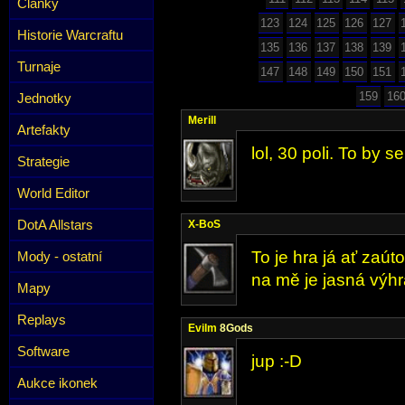
Články
123
124
125
126
127
Historie Warcraftu
135
136
137
138
139
Turnaje
147
148
149
150
151
159
16
Jednotky
Merill
Artefakty
lol, 30 poli. To by s
Strategie
World Editor
DotA Allstars
X-BoS
To je hra já ať zaút
Mody - ostatní
na mě je jasná výhr
Mapy
Replays
Evilm
8Gods
Software
jup :-D
Aukce ikonek