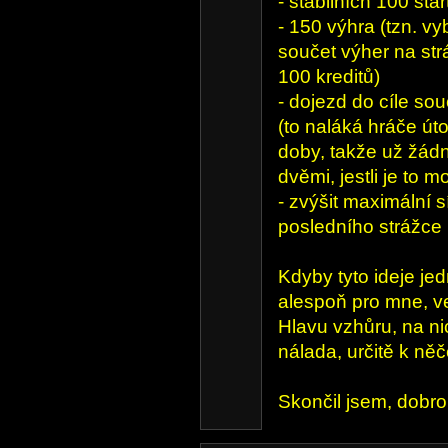
- stabilních 100 sta
- 150 výhra (tzn. v
součet výher na stráž
100 kreditů)
- dojezd do cíle sou
(to naláká hráče út
doby, takže už žádné
dvěmi, jestli je to m
- zvýšit maximální s
posledního strážce (
Kdyby tyto ideje jed
alespoň pro mne, ve
Hlavu vzhůru, na ni
nálada, určitě k ně
Skončil jsem, dobro