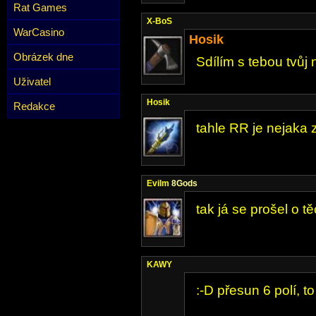
Rat Games
X-BoS
WarCasino
Hosik
Obrázek dne
Sdílím s tebou tvůj 
Uživatel
Hosik
Redakce
tahle RR je nejaka 
Evilm
8Gods
tak já se prošel o tě
KAWY
:-D přesun 6 polí, to