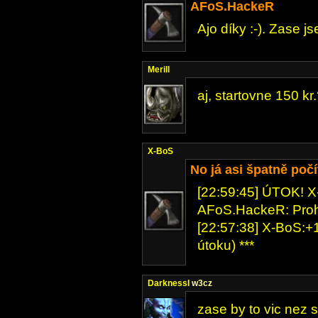
AFoS.HackeR
Ajo díky :-). Zase js
Merill
aj, startovne 150 kr
X-BoS
No já asi špatně poč
[22:59:45] ÚTOK! X-
AFoS.HackeR: Proh
[22:57:38] X-BoS:+1
útoku) ***
DarknessI
w3cz
zase by to vic nez 