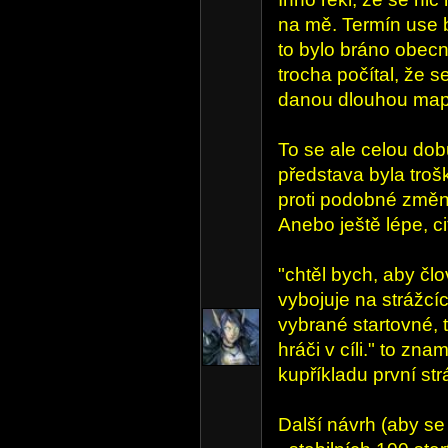
na mě. Termín use b
to bylo bráno obec
trocha počítal, že s
danou dlouhou map
To se ale celou dob
představa byla troš
proti podobné změně
Anebo ještě lépe, cit
"chtěl bych, aby člo
vybojuje na strážcíc
vybrané startovné, t
hráči v cíli." to zn
kupříkladu první str
Další návrh (aby se