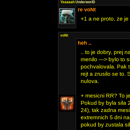
Yeaaaah
UnderworlD
re voNt
+1 a ne proto, ze je 
voNt
heh ..
.. to je dobry, prej
menilo ---> bylo to s
pochvalovala. Pak tu
rejt a zrusilo se to
nulova.
+ mesicni RR? To je
Pokud by byla sila 2
24), tak zadna mesi
extremnich 5 dni na 
pokud by zustala sila