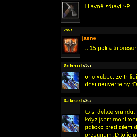
Hlavně zdraví :-P
voNt
jasne
.. 15 poli a tri pres
DarknessI
w3cz
ono vubec, ze tri lid
dost neuveritelny :
DarknessI
w3cz
to si delate srandu
kdyz jsem mohl teor
policko pred cilem 
presunum :D to je p