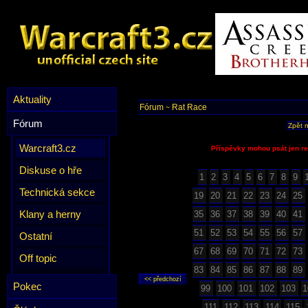
Aktuality
Fórum
Rat Race
~
Fórum
Zpět 
Warcraft3.cz
Příspěvky mohou psát jen re
Diskuse o hře
1
2
3
4
5
6
7
8
9
Technická sekce
19
20
21
22
23
24
25
Klany a herny
35
36
37
38
39
40
41
51
52
53
54
55
56
57
Ostatní
67
68
69
70
71
72
73
Off topic
83
84
85
86
87
88
89
Pokec
99
100
101
102
103
1
111
112
113
114
115