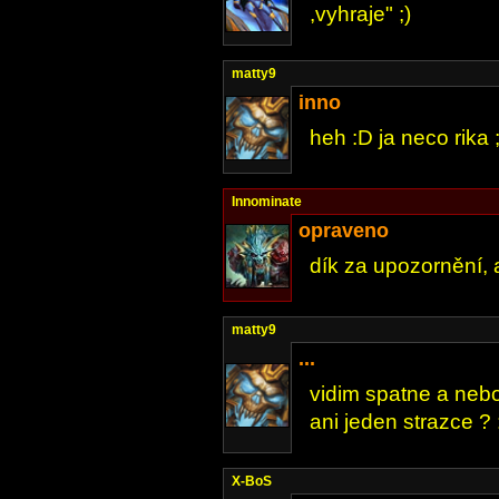
,vyhraje" ;)
matty9
inno
heh :D ja neco rika 
Innominate
opraveno
dík za upozornění, 
matty9
...
vidim spatne a nebo
ani jeden strazce ? 
X-BoS