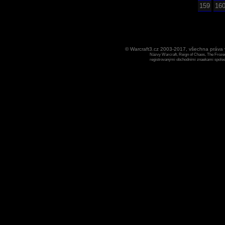
159
16
© Warcraft3.cz 2003-2017, všechna práv
Názvy Warcraft, Reign of Chaos, The Frozen
registrovanými obchodními znaekami spoleen