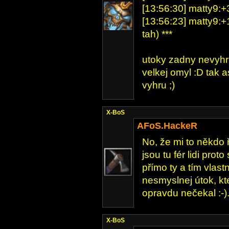
[13:56:30] matty9:+3
[13:56:23] matty9:+
tah) ***
utoky zadny nevyhr
velkej omyl :D tak 
vyhru ;)
X-BoS
AFoS.HackeR
No, že mi to někdo 
jsou tu fér lidi pro
přímo ty a tím vlast
nesmyslnej útok, kte
opravdu nečekal :-).
X-BoS