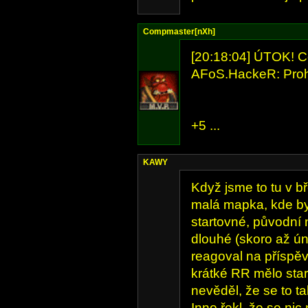
Compmaster[nXh]
[20:18:04] ÚTOK! Co
AFoS.HackeR: Proh
+5 ...
KAWY
Když jsme to tu v bř
malá mapka, kde by
startovné, původní
dlouhé (skoro až ún
reagoval na příspě
krátké RR mělo start
nevěděl, že se to t
Inno řekl, že se ni