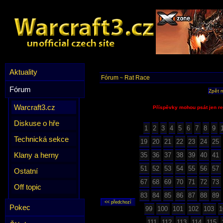
Aktuality
Fórum
Rat Race
~
Fórum
Zpět 
Warcraft3.cz
Příspěvky mohou psát jen re
Diskuse o hře
1
2
3
4
5
6
7
8
9
Technická sekce
19
20
21
22
23
24
25
Klany a herny
35
36
37
38
39
40
41
51
52
53
54
55
56
57
Ostatní
67
68
69
70
71
72
73
Off topic
83
84
85
86
87
88
89
Pokec
99
100
101
102
103
1
111
112
113
114
115