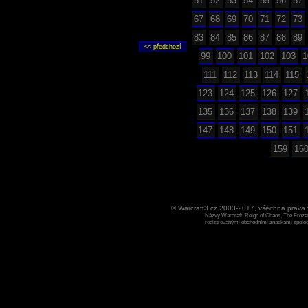
51
52
53
54
55
56
57
67
68
69
70
71
72
73
83
84
85
86
87
88
89
99
100
101
102
103
1
111
112
113
114
115
123
124
125
126
127
135
136
137
138
139
147
148
149
150
151
159
16
© Warcraft3.cz 2003-2017, všechna práv
Názvy Warcraft, Reign of Chaos, The Frozen
registrovanými obchodními znaekami spoleen