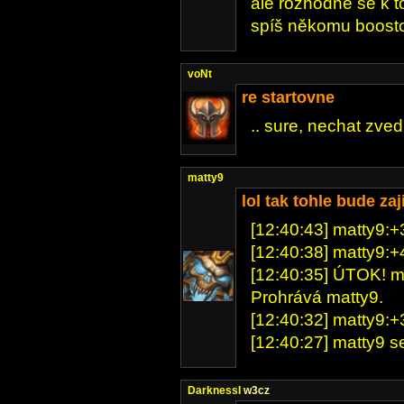
ale rozhodně se k t
spíš někomu boostov
voNt
re startovne
.. sure, nechat zved
matty9
lol tak tohle bude za
[12:40:43] matty9:+3
[12:40:38] matty9:+4
[12:40:35] ÚTOK! matt
Prohrává matty9.
[12:40:32] matty9:+3
[12:40:27] matty9 se 
DarknessI
w3cz