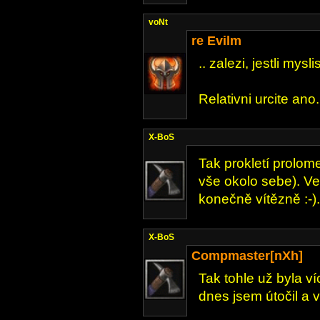
voNt
re Evilm
.. zalezi, jestli mysli
Relativni urcite ano. 
X-BoS
Tak prokletí prolom
vše okolo sebe). Ve
konečně vítězně :-).
X-BoS
Compmaster[nXh]
Tak tohle už byla v
dnes jsem útočil a v