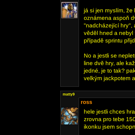
já si jen myslím, ž
oznámena aspoň dv
"nadcházející hry",
věděl hned a nebyl 
případě sprintu přij
No a jestli se neple
line dvě hry, ale k
jedné, je to tak? p
velkým jackpotem a
matty9
ross
hele jestli chces hr
zrovna pro tebe 150
ikonku jsem schopne