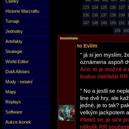
Články
123
124
125
126
127
Historie Warcraftu
135
136
137
138
139
Turnaje
147
148
149
150
151
159
16
Jednotky
Innominate
Artefakty
to Evilm
Strategie
" já si jen myslím,
World Editor
oznámena aspoň dv
Ano, to je možné a
DotA Allstars
budou zakládát RR
Mody - ostatní
" No a jestli se nep
Mapy
line dvě hry, ale k
Replays
jedné, je to tak? p
Software
velkým jackpotem a 
Pleteš se, je sice 
Aukce ikonek
několik RR součastn