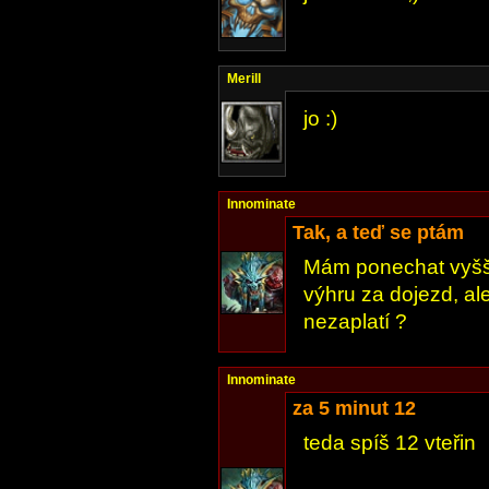
Merill
jo :)
Innominate
Tak, a teď se ptám
Mám ponechat vyšší
výhru za dojezd, a
nezaplatí ?
Innominate
za 5 minut 12
teda spíš 12 vteřin