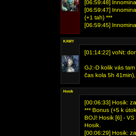
[06:59:48] Innominat
[06:59:47] Innomina
(+1 tah) ***
[06:59:45] Innomina
KAWY
[01:14:22] voNt: dora
GJ:-D kolik vás tam
čas kola 5h 41min),
Hosik
[00:06:33] Hosik: z
*** Bonus (+5 k útok
BOJ! Hosik [6] - VS 
Hosik.
[00:06:29] Hosik: z