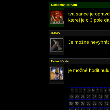
Compmaster[nXh]
tva sance je opravd
kterej je o 3 pole da
X-BoS
Je možné nevyhrát 
Evilm
8Gods
je možné hodit nulu
1
2
3
4
5
6
7
8
9
19
20
21
22
23
24
25
35
36
37
38
39
40
41