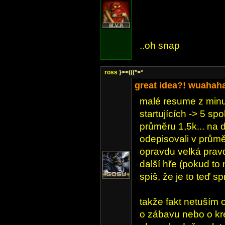
..oh snap
ross
}><(((*>°
great idea?! wuahaha
malé resume z minul
startujících -> 5 sp
průměru 1,5k... na dr
odepisovali v průmě
opravdu velká prav
další hře (pokud to 
spíš, že je to teď spr
takže fakt netuším o
o zábavu nebo o kred