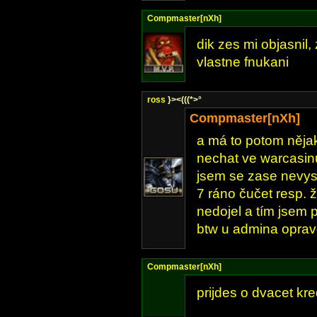
Compmaster[nXh]
dik zes mi objasnil, 
vlastne fnukani
ross
}><(((*>°
Compmaster[nXh]
a má to potom nějak
nechat ve warcasin
jsem se zase nevys
7 ráno čučet resp. 
nedojel a tím jsem 
btw u admina opravdu
Compmaster[nXh]
prijdes o dvacet kre