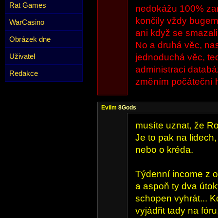
Rat Games
nedokážu 100% zaru
končily vždy bugem
WarCasino
ani když se smazali
Obrázek dne
No a druhá věc, na
Uživatel
jednoduchá věc, ted
administraci databá
Redakce
změním počáteční h
Evilm
8Gods
musíte uznat, že R
Je to pak na lidech,
nebo o kréda.
Týdenní income z o
a aspoň ty dva útok
schopen vyhrát... K
vyjádřit tady na fóru