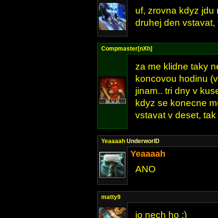
uf, zrovna kdyz jd
druhej den vstavat,
Compmaster[nXh]
za me klidne taky ne
koncovou hodinu (
jinam.. tri dny v ku
kdyz se konecne m
vstavat v deset, tak
Yeaaaah
UnderworlD
Yeaaaah
ANO
matty9
jo nech ho ;)