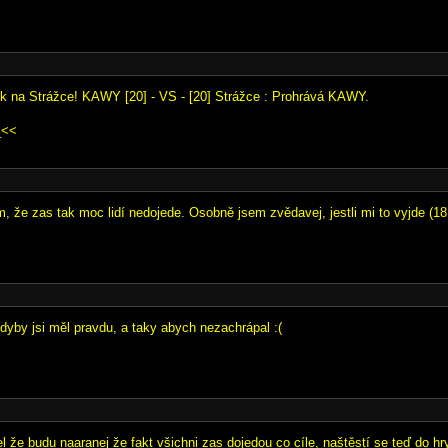
ok na Strážce! KAWY [20] - VS - [20] Strážce : Prohrává KAWY.
_<<
, že zas tak moc lidí nedojede. Osobně jsem zvědavej, jestli mi to vyjde (18
kdyby jsi měl pravdu, a taky abych nezachrápal :(
 že budu naaranej že fakt všichni zas dojedou co cíle, naštěstí se teď do hry 