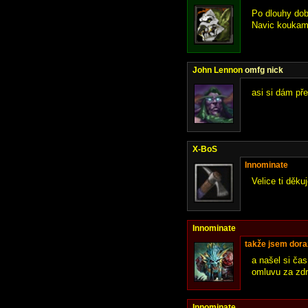
Po dlouhy dob
Navic koukam, 
John Lennon
omfg nick
asi si dám př
X-BoS
Innominate
Velice ti děku
Innominate
takže jsem doraz
a našel si ča
omluvu za zdr
Innominate