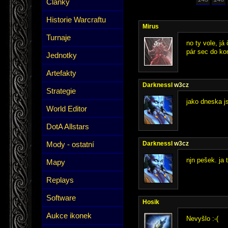
Články
Historie Warcraftu
Mirus
Turnaje
no ty vole, já
pár sec do kon
Jednotky
Artefakty
DarknessI
w3cz
Strategie
jako dneska js
World Editor
DotA Allstars
Mody - ostatní
DarknessI
w3cz
njn pešek. ja
Mapy
Replays
Software
Hosik
Aukce ikonek
Nevyšlo :-(