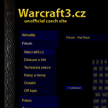
Aktuality
Fórum
Rat Race
~
Fórum
Warcraft3.cz
Diskuse o hře
1
2
3
4
Technická sekce
26
27
2
Klany a herny
48
49
5
70
71
7
Ostatní
92
93
94
Off topic
111
112
Pokec
128
129
145
146