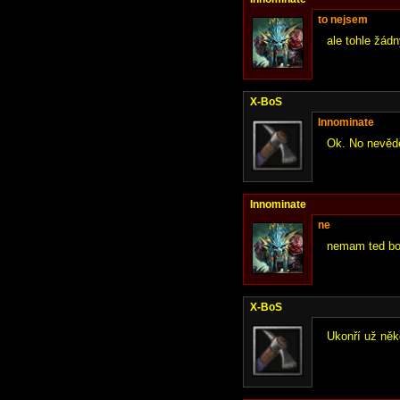
to nejsem
ale tohle žád
X-BoS
Innominate
Ok. No nevěděl
Innominate
ne
nemam ted bo
X-BoS
Ukonří už něk