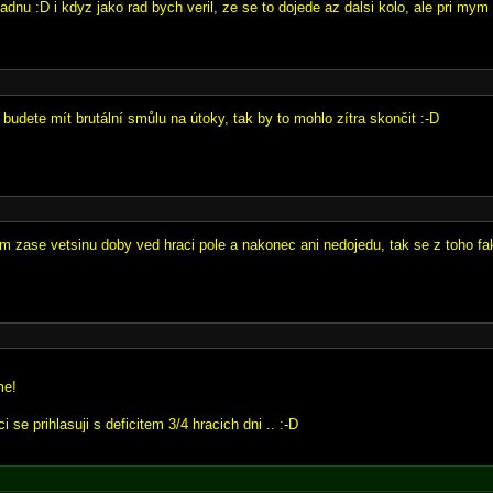
adnu :D i kdyz jako rad bych veril, ze se to dojede az dalsi kolo, ale pri mym s
budete mít brutální smůlu na útoky, tak by to mohlo zítra skončit :-D
sem zase vetsinu doby ved hraci pole a nakonec ani nedojedu, tak se z toho fa
me!
i se prihlasuji s deficitem 3/4 hracich dni .. :-D