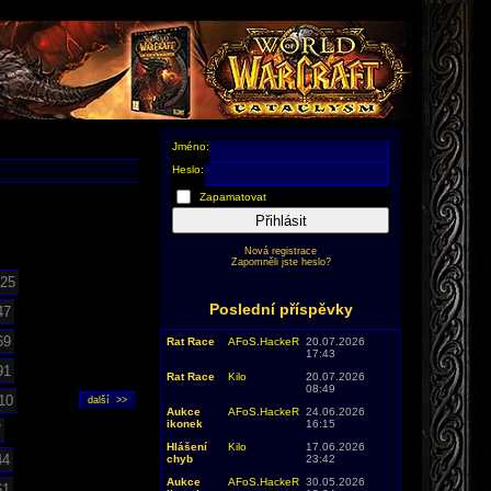
Jméno:
Heslo:
Zapamatovat
Přihlásit
Nová registrace
Zapomněli jste heslo?
25
Poslední příspěvky
47
69
Rat Race
AFoS.HackeR
20.07.2026
17:43
91
Rat Race
Kilo
20.07.2026
08:49
10
Aukce
AFoS.HackeR
24.06.2026
ikonek
16:15
7
Hlášení
Kilo
17.06.2026
44
chyb
23:42
Aukce
AFoS.HackeR
30.05.2026
61