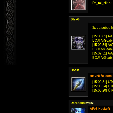
Do_mi_nik a u
BleaG
3x za sebou h
[15:03:01] Ar
BOJ! ArGeable
[15:02:54] Ar
BOJ! ArGeable
[15:02:51] Ar
BOJ! ArGeable
Hosik
Hlavně že jsem po
[15:00:31] ÚT
[15:00:24] ÚT
[15:00:20] ÚT
DarknessI
w3cz
AFoS.HackeR