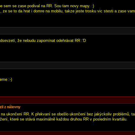
e sem se zase podival na RR. Sou tam novy mapy. :)
ze se to da hrat i domre na mobilu, takze jeste trosku vic stesti a zase vam 
edsevzetí, že nebudu zapomínat odehrávat RR :'D
jeme :-)
il z nálevny
s na ukončení RR. K překvaní se obešlo ukončení bez jakýckoliv problémů, ta
žení, které se stává maximálně každou druhou RR v posledním kvartálu.