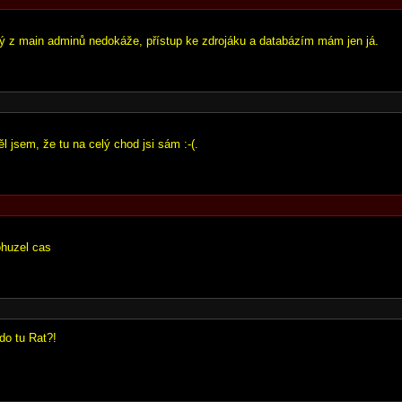
ný z main adminů nedokáže, přístup ke zdrojáku a databázím mám jen já.
 jsem, že tu na celý chod jsi sám :-(.
huzel cas
do tu Rat?!