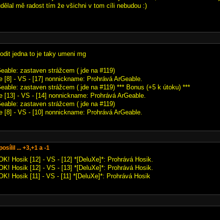
dělal mě radost tím že všichni v tom cíli nebudou :)
odit jedna to je taky umeni mg
Geable: zastaven strážcem ( jde na #119)
 [8] - VS - [17] nonnickname: Prohrává ArGeable.
Geable: zastaven strážcem ( jde na #119) *** Bonus (+5 k útoku) ***
 [13] - VS - [14] nonnickname: Prohrává ArGeable.
Geable: zastaven strážcem ( jde na #119)
 [8] - VS - [10] nonnickname: Prohrává ArGeable.
sílil ... +3,+1 a -1
OK! Hosik [12] - VS - [12] *[DeluXe]*: Prohrává Hosik.
OK! Hosik [12] - VS - [13] *[DeluXe]*: Prohrává Hosik.
OK! Hosik [11] - VS - [11] *[DeluXe]*: Prohrává Hosik