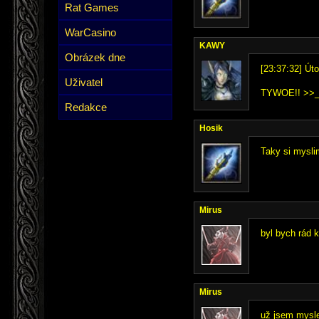
Rat Games
WarCasino
KAWY
Obrázek dne
[23:37:32] Út
Uživatel
TYWOE!! >>
Redakce
Hosik
Taky si myslim
Mirus
byl bych rád 
Mirus
už jsem myslel