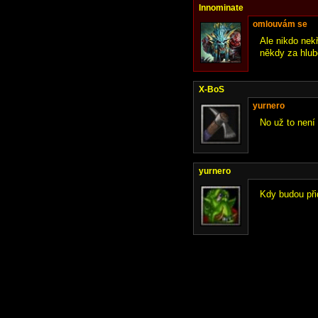
Innominate
omlouvám se
Ale nikdo nek
někdy za hlub
X-BoS
yurnero
No už to není
yurnero
Kdy budou při