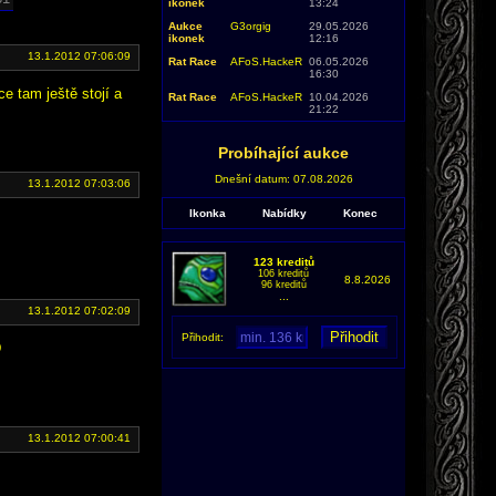
ikonek
13:24
Aukce
G3orgig
29.05.2026
ikonek
12:16
13.1.2012 07:06:09
Rat Race
AFoS.HackeR
06.05.2026
16:30
ce tam ještě stojí a
Rat Race
AFoS.HackeR
10.04.2026
21:22
Probíhající aukce
Dnešní datum: 07.08.2026
13.1.2012 07:03:06
Ikonka
Nabídky
Konec
123 kreditů
106 kreditů
8.8.2026
96 kreditů
...
13.1.2012 07:02:09
Přihodit:
D
13.1.2012 07:00:41