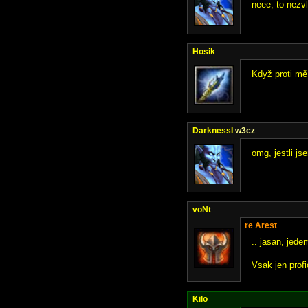
neee, to nezvl
Hosik
Když proti mě 
DarknessI
w3cz
omg, jestli j
voNt
re Arest
.. jasan, jede
Vsak jen profic
Kilo