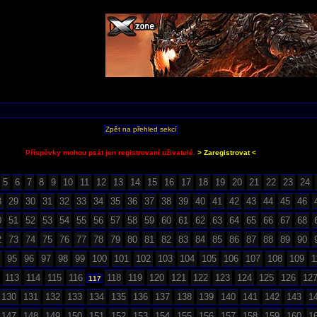
Zpět na přehled sekcí
Příspěvky mohou psát jen registrovaní uživatelé.
> Zaregistrovat <
5
6
7
8
9
10
11
12
13
14
15
16
17
18
19
20
21
22
23
24
8
29
30
31
32
33
34
35
36
37
38
39
40
41
42
43
44
45
46
0
51
52
53
54
55
56
57
58
59
60
61
62
63
64
65
66
67
68
2
73
74
75
76
77
78
79
80
81
82
83
84
85
86
87
88
89
90
95
96
97
98
99
100
101
102
103
104
105
106
107
108
109
1
113
114
115
116
118
119
120
121
122
123
124
125
126
12
117
130
131
132
133
134
135
136
137
138
139
140
141
142
143
1
147
148
149
150
151
152
153
154
155
156
157
158
159
160
1