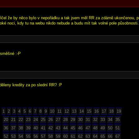
řičel že by něco bylo v nepořádku a tak jsem měl RR za zdárně ukončenou, 
oké noci, kdy tu na webu nikdo nebude a budu mít tak volné pole působnosti.
 směšné :-P
děleny kredity za po slední RR? :P
1
2
3
4
5
6
7
8
9
10
11
12
13
14
15
16
17
18
19
20
21
22
23
24
25
26
27
28
29
30
31
32
33
34
35
36
37
38
39
40
41
42
43
44
45
46
47
48
49
50
51
52
53
54
55
56
57
58
59
60
61
62
63
64
65
66
67