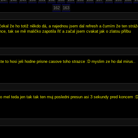
162
163
 čekal že ho totiž někdo dá, a najednou jsem dal refresh a čumím že ten stráž
ce, tak se mě maličko zapotila řiť a začal jsem cvakat jak o zlatou přilbu
te to hosi jeli hodne prisne casove toho strazce :D myslim ze ho dal mirus..
 to mel teda jen tak tak ten muj posledni presun asi 3 sekundy pred koncem :