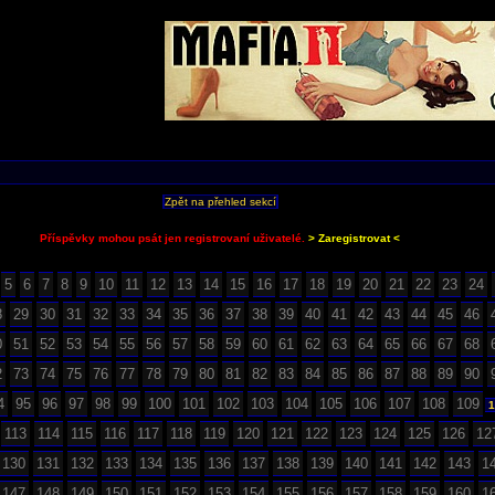
Zpět na přehled sekcí
Příspěvky mohou psát jen registrovaní uživatelé.
> Zaregistrovat <
5
6
7
8
9
10
11
12
13
14
15
16
17
18
19
20
21
22
23
24
8
29
30
31
32
33
34
35
36
37
38
39
40
41
42
43
44
45
46
0
51
52
53
54
55
56
57
58
59
60
61
62
63
64
65
66
67
68
2
73
74
75
76
77
78
79
80
81
82
83
84
85
86
87
88
89
90
4
95
96
97
98
99
100
101
102
103
104
105
106
107
108
109
1
113
114
115
116
117
118
119
120
121
122
123
124
125
126
12
130
131
132
133
134
135
136
137
138
139
140
141
142
143
1
147
148
149
150
151
152
153
154
155
156
157
158
159
160
1