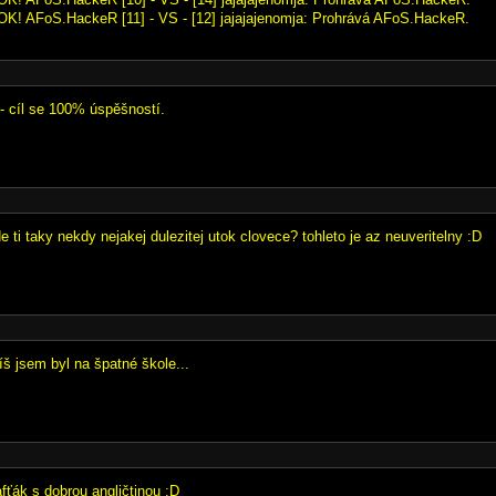
OK! AFoS.HackeR [11] - VS - [12] jajajajenomja: Prohrává AFoS.HackeR.
 - cíl se 100% úspěšností.
 ti taky nekdy nejakej dulezitej utok clovece? tohleto je az neuveritelny :D
íš jsem byl na špatné škole...
fťák s dobrou angličtinou :D