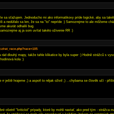
 že sa sťažujem. Jednoducho mi ako informatikovy príde logické, aby sa také
ili a nedúfalo sa len, že sa na "to" nepríde :) Samozrejme to ale môžeme ch
sme akurát odhalili bug.
samozrejme aj ja som uvítal takéto oživenie RR :)
3.cz/rat_race.php?race=105
 rád dlouhý mapy, takže tahle klikatice by byla super :) Hodně strážců s vys
hodinová kola :)
 rr ještě hrajeme ;) a aspoň to nějak oživil ;) ...chybama se člověk učí - příšt
bré ošetriť "kritické" prípady, ktoré by mohli nastať, ako pred tým - strážca ma