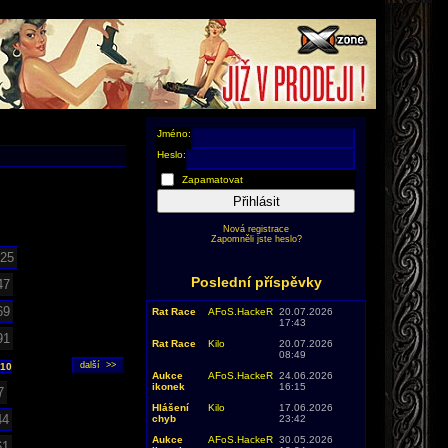
Jméno:
Heslo:
Zapamatovat
Přihlásit
Nová registrace
Zapomněli jste heslo?
25
Poslední příspěvky
47
69
Rat Race
AFoS.HackeR
20.07.2026
17:43
91
Rat Race
Kilo
20.07.2026
08:49
10
Aukce
AFoS.HackeR
24.06.2026
ikonek
16:15
7
Hlášení
Kilo
17.06.2026
44
chyb
23:42
Aukce
AFoS.HackeR
30.05.2026
61