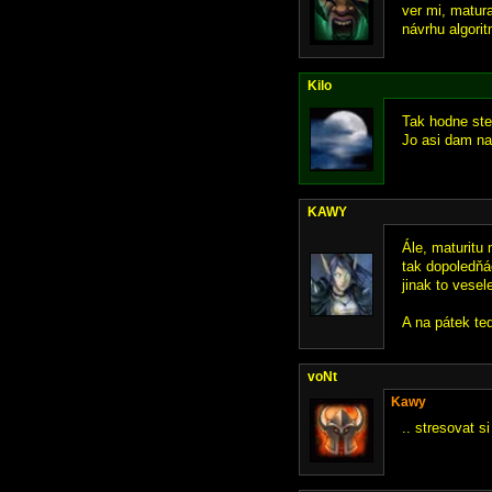
ver mi, matur
návrhu algorit
Kilo
Tak hodne stes
Jo asi dam na
KAWY
Ále, maturitu 
tak dopoledňác
jinak to vesel
A na pátek te
voNt
Kawy
.. stresovat s