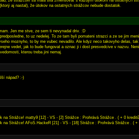
pad, že strážcovi sa mala sila zmenšovať s každým útokom na ostatných strá
 (ktorý aj nastal), že útokov na ostatných strážcov nebude dostatok.
am. Jen me stve, ze sem ti nevynadal driv. :D
predposledne, to uz nedelej. To ze tam byli pomateni strazci a ze se jim menil
vseho moznyho, to by me vubec nevadilo. Ale kdyz neco takovyho delas, tak
ejne vedet, jak to bude fungovat a oznac ji i dost presvedcive v nazvu. Neni f
 vedomosti, kterou treba jini nemaj.
lší nápad? :-)
k na Strážce! matty9 [12] - VS - [2] Strážce : Prohrává Strážce . ( + 0 kreditů
k na Strážce! AFoS.HackeR [21] - VS - [18] Strážce : Prohrává Strážce . ( + 8