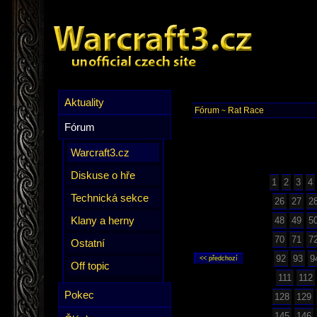
Aktuality
Fórum
Rat Race
~
Fórum
Warcraft3.cz
Diskuse o hře
1
2
3
4
Technická sekce
26
27
2
Klany a herny
48
49
5
70
71
7
Ostatní
92
93
9
Off topic
111
112
Pokec
128
129
145
146