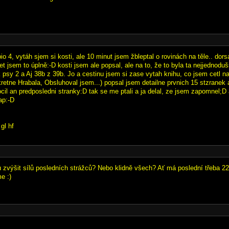
o 4, vytáh sjem si kosti, ale 10 minut jsem žbleptal o rovinách na těle.. dorsá
let jsem to úplně:-D kosti jsem ale popsal, ale na to, že to byla ta nejjednodu
ak psy 2 a Aj 38b z 39b. Jo a cestinu jsem si zase vytah knihu, co jsem cetl n
kretne Hrabala, Obsluhoval jsem...) popsal jsem detailne prvnich 15 stzranek
cil an predposledni stranky:D tak se me ptali a ja delal, ze jsem zapomnel;D 
ap:-D
gl hf
 zvýšit sílů posledních strážců? Nebo klidně všech? Ať má poslední třeba 22
e :)