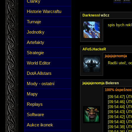
Články
Historie Warcraftu
DarknessI
w3cz
Turnaje
spis bych rekl
Jednotky
Artefakty
AFoS.HackeR
Strategie
jajajajenomja
World Editor
Radši uteč, od
DotA Allstars
Mody - ostatní
jajajajenomja
Beleren
100% úspešnosť
Mapy
[09:54:47] ÚT
[09:54:46] ÚT
Replays
[09:54:44] ÚT
[09:54:43] ÚT
Software
[09:54:42] ÚT
[09:54:40] ÚT
Aukce ikonek
[09:54:38] ÚT
[09:54:36] ÚT