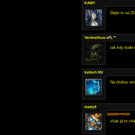
KAWY
Dejte to na 2
Varimathras
eFL™
tak kdy bude 
kailash
HU
Na druhou str
matty9
jajajajenomja
však já to chá