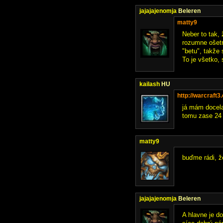
jajajajenomja
Beleren
matty9
Neber to tak,
rozumne ošetr
"betu", takže 
To je všetko, 
kailash
HU
http://warcraft
já mám docela
tomu zase 24 
matty9
buďme rádi, že
jajajajenomja
Beleren
A hlavne je do