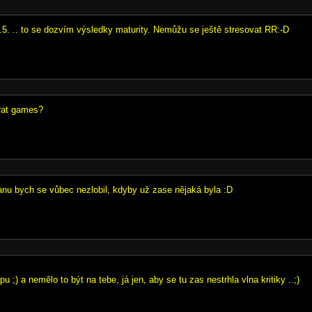
5.5. .. to se dozvím výsledky maturity. Nemůžu se ještě stresovat RR:-D
rat games?
anu bych se vůbec nezlobil, kdyby už zase nějaká byla :D
pu ;) a nemělo to být na tebe, já jen, aby se tu zas nestrhla vlna kritiky ..;)