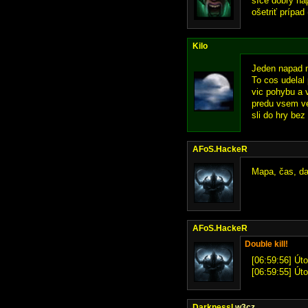
síce dobrý ná
ošetriť prípad
Kilo
Jeden napad m
To cos udelal 
vic pohybu a 
predu vsem ver
sli do hry bez
AFoS.HackeR
Mapa, čas, da
AFoS.HackeR
Double kill!
[06:59:56] Úto
[06:59:55] Úto
DarknessI
w3cz