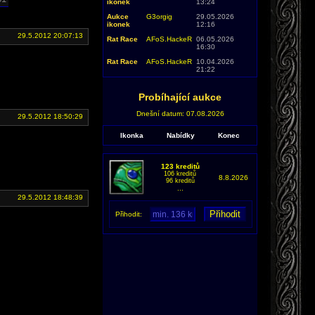
ikonek
13:24
Aukce
G3orgig
29.05.2026
ikonek
12:16
29.5.2012 20:07:13
Rat Race
AFoS.HackeR
06.05.2026
16:30
Rat Race
AFoS.HackeR
10.04.2026
21:22
Probíhající aukce
Dnešní datum: 07.08.2026
29.5.2012 18:50:29
Ikonka
Nabídky
Konec
123 kreditů
106 kreditů
8.8.2026
96 kreditů
...
29.5.2012 18:48:39
Přihodit: