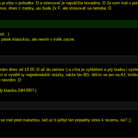
a je ešte v pohodke :D a stresovať je najväčšia hovadina :D Ja som mal v po
mov, dnes z matiky, asi bude 2x F, ale stresovať sa netreba :D
ti. :)
 patek klasickou, ale nevim v kolik zacne.
mám dnes od 13.20:-D až do večera:-) a zítra je vyhlášení a prý budou i výsle
i si vytáhli ty nejjednodušší otázky, takže bio BG, těším se jen na AJ, trošk
e nevidim ;D
dy klasika 24H RR?:)
i se mel pred maturitou, ted uz ti je/byl ten pripadny stres k nicemu, ne? ;)