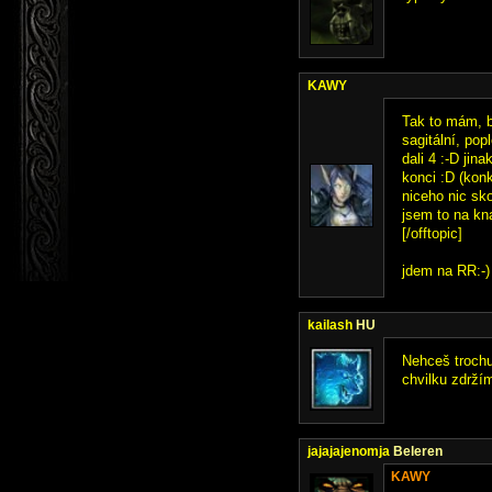
KAWY
Tak to mám, bi
sagitální, pop
dali 4 :-D jin
konci :D (kon
niceho nic sko
jsem to na kn
[/offtopic]
jdem na RR:-) 
kailash
HU
Nehceš trochu
chvilku zdržím
jajajajenomja
Beleren
KAWY