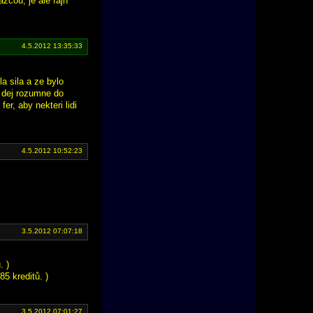
žcou, je ale fajn
4.5.2012 13:35:33
a sila a ze bylo
 dej rozumne do
er, aby nekteri lidi
4.5.2012 10:52:23
3.5.2012 07:07:18
. )
5 kreditů. )
3.5.2012 07:01:27