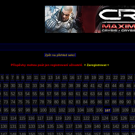
Zpět na přehled sekcí
Příspěvky mohou psát jen registrovaní uživatelé.
> Zaregistrovat <
5
6
7
8
9
10
11
12
13
14
15
16
17
18
19
20
21
22
23
24
8
29
30
31
32
33
34
35
36
37
38
39
40
41
42
43
44
45
46
0
51
52
53
54
55
56
57
58
59
60
61
62
63
64
65
66
67
68
2
73
74
75
76
77
78
79
80
81
82
83
84
85
86
87
88
89
90
4
95
96
97
98
99
100
101
102
103
104
105
106
108
109
1
107
113
114
115
116
117
118
119
120
121
122
123
124
125
126
12
130
131
132
133
134
135
136
137
138
139
140
141
142
143
1
147
148
149
150
151
152
153
154
155
156
157
158
159
160
1