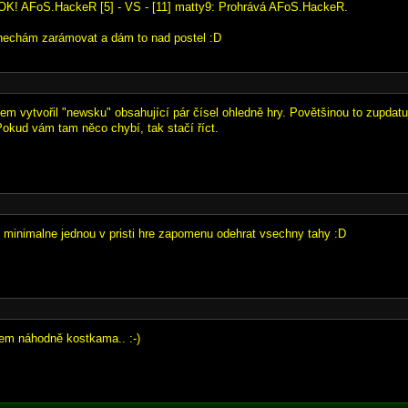
OK! AFoS.HackeR [5] - VS - [11] matty9: Prohrává AFoS.HackeR.
 nechám zarámovat a dám to nad postel :D
jsem vytvořil "newsku" obsahující pár čísel ohledně hry. Povětšinou to zupdat
okud vám tam něco chybí, tak stačí říct.
 minimalne jednou v pristi hre zapomenu odehrat vsechny tahy :D
sem náhodně kostkama.. :-)