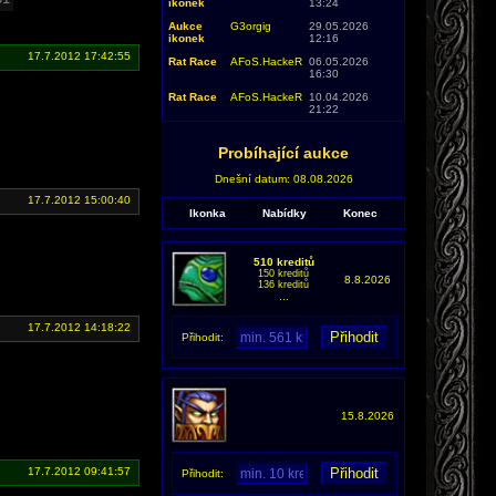
ikonek
13:24
Aukce
G3orgig
29.05.2026
ikonek
12:16
17.7.2012 17:42:55
Rat Race
AFoS.HackeR
06.05.2026
16:30
Rat Race
AFoS.HackeR
10.04.2026
21:22
Probíhající aukce
Dnešní datum: 08.08.2026
17.7.2012 15:00:40
Ikonka
Nabídky
Konec
510 kreditů
150 kreditů
8.8.2026
136 kreditů
...
17.7.2012 14:18:22
Přihodit:
15.8.2026
17.7.2012 09:41:57
Přihodit: