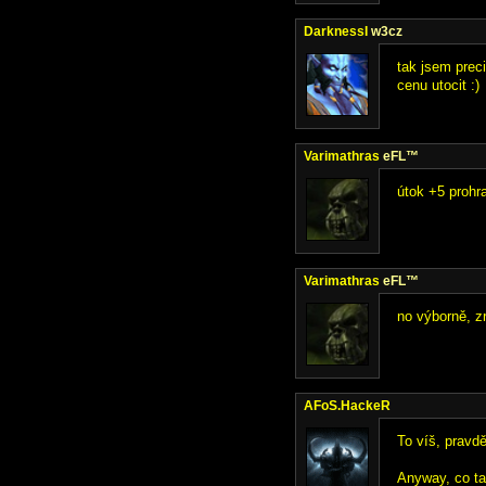
DarknessI
w3cz
tak jsem prec
cenu utocit :)
Varimathras
eFL™
útok +5 prohra
Varimathras
eFL™
no výborně, zr
AFoS.HackeR
To víš, pravd
Anyway, co tak