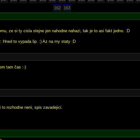
162
163
u, ze si ty cisla stejne jen nahodne nahazi, tak je to asi fakt jedno. :D
Hned to vypada lip. :) Az na my staty :D
sem tam čas :-)
ci to rozhodne neni, spis zavadejici.