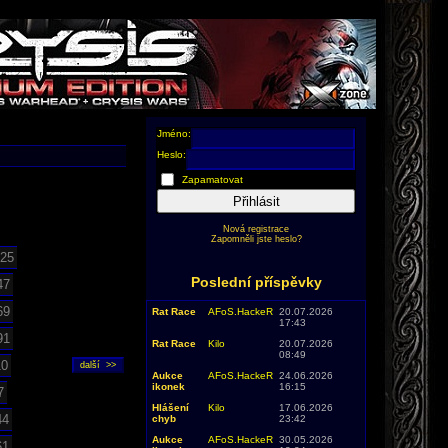
Jméno:
Heslo:
Zapamatovat
Přihlásit
Nová registrace
Zapomněli jste heslo?
25
Poslední příspěvky
47
69
Rat Race
AFoS.HackeR
20.07.2026
17:43
91
Rat Race
Kilo
20.07.2026
08:49
10
Aukce
AFoS.HackeR
24.06.2026
ikonek
16:15
7
Hlášení
Kilo
17.06.2026
44
chyb
23:42
Aukce
AFoS.HackeR
30.05.2026
61