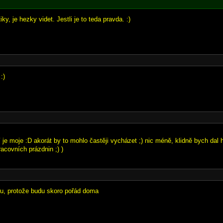
tiky, je hezky videt. Jestli je to teda pravda. :)
:)
í je moje :D akorát by to mohlo častěji vycházet ;) nic méně, klidně bych dal
acovních prázdnin ;) )
hru, protože budu skoro pořád doma