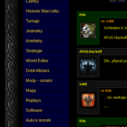
Články
Historie Warcraftu
Kilo
Turnaje
re: voNt
Vzhledem k tom
Jednotky
AFoS.HackeR: 
Artefakty
Strategie
AFoS.HackeR
World Editor
Oki, připsal j
DotA Allstars
Mody - ostatní
voNt
Mapy
re Kilo
.. nic nerikaji
Replays
~~
Software
Aukce ikonek
Kilo