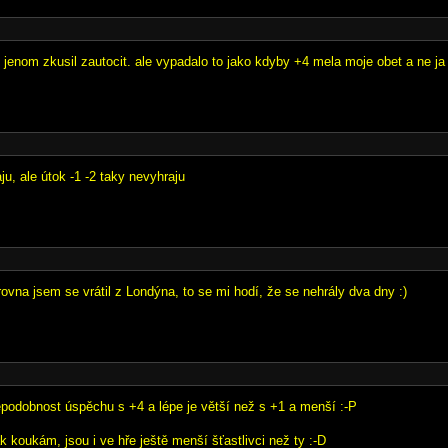
i jenom zkusil zautocit. ale vypadalo to jako kdyby +4 mela moje obet a ne ja
ju, ale útok -1 -2 taky nevyhraju
ovna jsem se vrátil z Londýna, to se mi hodí, že se nehrály dva dny :)
ěpodobnost úspěchu s +4 a lépe je větší než s +1 a menší :-P
 koukám, jsou i ve hře ještě menší šťastlivci než ty :-D