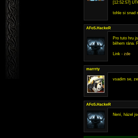
[12:52:57] ÚT
tohle si snad
AFoS.HackeR
Pro tuto hru 
během rána. P
Link -
zde
marrrty
vsadim se, ze
AFoS.HackeR
Není, házel j