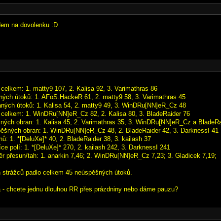
dem na dovolenku :D
 celkem: 1. matty9 107, 2. Kalisa 92, 3. Varimathras 86
ných útoků: 1. AFoS.HackeR 61, 2. matty9 58, 3. Varimathras 45
aných útoků: 1. Kalisa 54, 2. matty9 49, 3. WinDRu[NN]eR_Cz 48
 celkem: 1. WinDRu[NN]eR_Cz 82, 2. Kalisa 80, 3. BladeRaider 76
ných obran: 1. Kalisa 45, 2. Varimathras 35, 3. WinDRu[NN]eR_Cz a BladeRa
ěšných obran: 1. WinDRu[NN]eR_Cz 48, 2. BladeRaider 42, 3. DarknessI 41
ů: 1. *[DeluXe]* 40, 2. BladeRaider 38, 3. kailash 37
ce polí: 1. *[DeluXe]* 270, 2. kailash 242, 3. DarknessI 241
ěr přesun/tah: 1. anarkin 7,46; 2. WinDRu[NN]eR_Cz 7,23; 3. Gladicek 7,19;
 strážců padlo celkem 45 neúspěšných útoků.
 - chcete jednu dlouhou RR přes prázdniny nebo dáme pauzu?