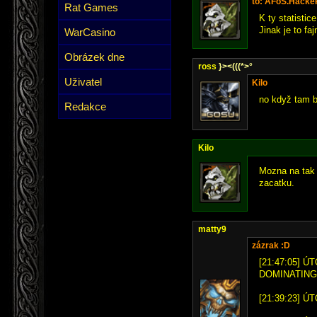
to: AFoS.Hacke
Rat Games
K ty statistic
Jinak je to fa
WarCasino
Obrázek dne
ross
}><(((*>°
Uživatel
Kilo
no když tam bu
Redakce
Kilo
Mozna na tak 
zacatku.
matty9
zázrak :D
[21:47:05] ÚT
DOMINATING
[21:39:23] ÚT