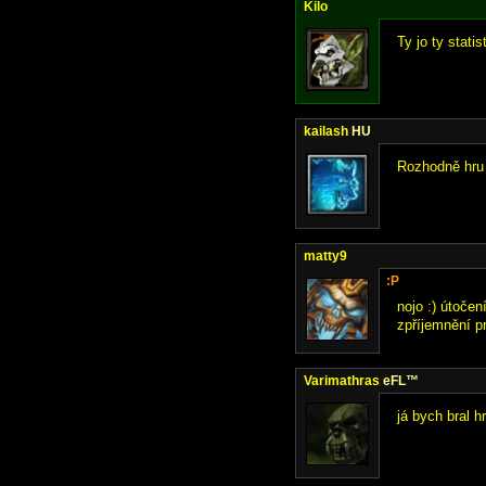
Kilo
Ty jo ty statis
kailash
HU
Rozhodně hru 
matty9
:P
nojo :) útočen
zpříjemnění pr
Varimathras
eFL™
já bych bral 