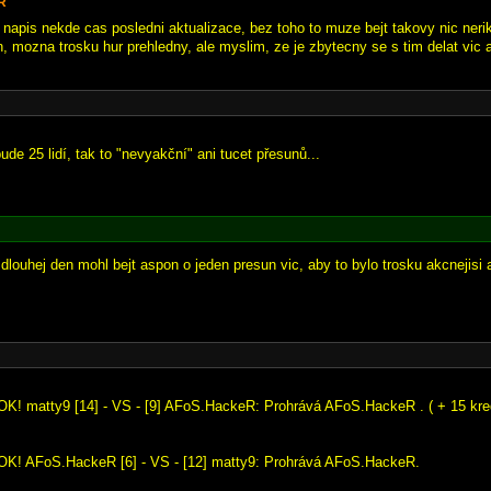
R
e napis nekde cas posledni aktualizace, bez toho to muze bejt takovy nic nerik
jn, mozna trosku hur prehledny, ale myslim, ze je zbytecny se s tim delat vic 
de 25 lidí, tak to "nevyakční" ani tucet přesunů...
dlouhej den mohl bejt aspon o jeden presun vic, aby to bylo trosku akcnejisi
OK! matty9 [14] - VS - [9] AFoS.HackeR: Prohrává AFoS.HackeR . ( + 15 kred
OK! AFoS.HackeR [6] - VS - [12] matty9: Prohrává AFoS.HackeR.