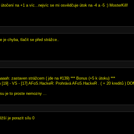
útočení na +1 a víc...nejvíc se mi osvědčuje útok na -4 a -5 :) MosterKill!
 je chyba, tlačit se před strážce..
aaaah: zastaven strážcem ( jde na #139) *** Bonus (+5 k útoku) ***
 [19] - VS - [17] AFoS.HackeR: Prohrává AFoS.HackeR . ( + 20 kreditů ) 
su je to proste nemozny ...
ěžší je porazit sílu 0