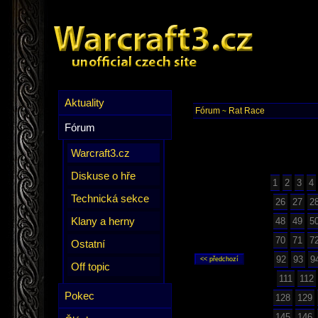
Aktuality
Fórum
Rat Race
~
Fórum
Warcraft3.cz
Diskuse o hře
1
2
3
4
Technická sekce
26
27
2
Klany a herny
48
49
5
70
71
7
Ostatní
92
93
9
Off topic
111
112
Pokec
128
129
145
146