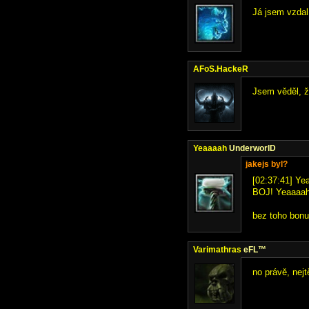
Já jsem vzdal 
AFoS.HackeR
Jsem věděl, že
Yeaaaah
UnderworlD
jakejs byl?
[02:37:41] Ye
BOJ! Yeaaaah
bez toho bonu
Varimathras
eFL™
no právě, nejt