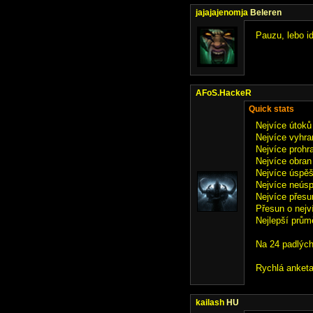
jajajajenomja
Beleren
Pauzu, lebo i
AFoS.HackeR
Quick stats
Nejvíce útoků
Nejvíce vyhra
Nejvíce prohr
Nejvíce obran
Nejvíce úspěš
Nejvíce neúsp
Nejvíce přesun
Přesun o nejví
Nejlepší prům
Na 24 padlých
Rychlá anketa
kailash
HU