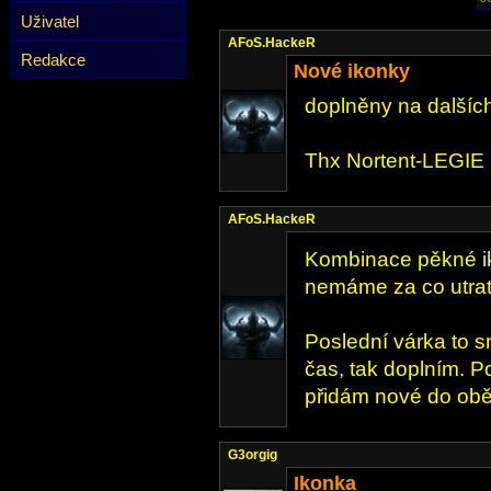
Uživatel
AFoS.HackeR
Redakce
Nové ikonky
doplněny na dalších
Thx Nortent-LEGIE
AFoS.HackeR
Kombinace pěkné ik
nemáme za co utrati
Poslední várka to 
čas, tak doplním. P
přidám nové do ob
G3orgig
Ikonka