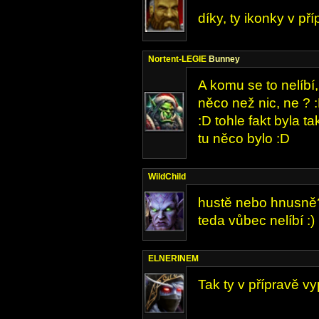
díky, ty ikonky v př
Nortent-LEGIE
Bunney
A komu se to nelíbí,
něco než nic, ne ?
:D tohle fakt byla t
tu něco bylo :D
WildChild
hustě nebo hnusně?
teda vůbec nelíbí :)
ELNERINEM
Tak ty v přípravě v