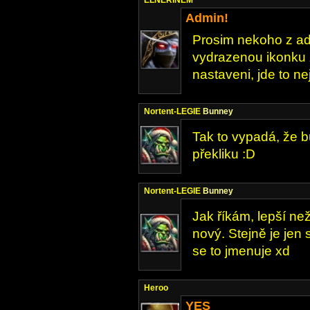
ELNERINEM
Admin!
Prosim nekoho z a
vydrazenou ikonku 
nastaveni, jde to nej
Nortent-LEGIE
Bunney
Tak to vypadá, že b
překliku :D
Nortent-LEGIE
Bunney
Jak říkám, lepší ne
nový. Stejně je jen
se to jmenuje xd
Heroo
YES