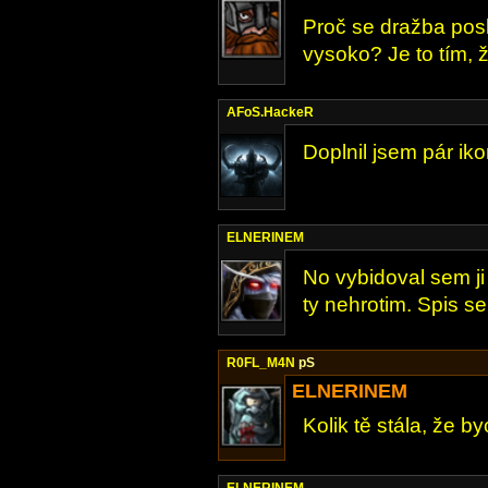
Proč se dražba posl
vysoko? Je to tím, 
AFoS.HackeR
Doplnil jsem pár ik
ELNERINEM
No vybidoval sem ji
ty nehrotim. Spis se
R0FL_M4N
pS
ELNERINEM
Kolik tě stála, že byc