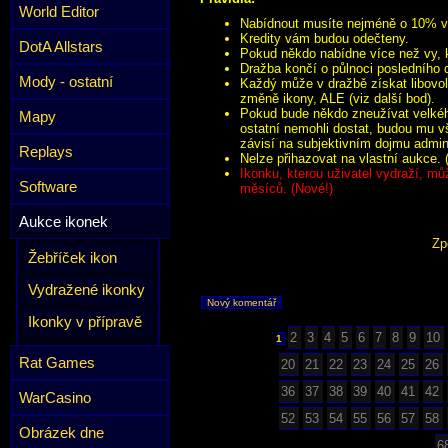
World Editor
Nabídnout musíte nejméně o 10% víc
Kredity vám budou odečteny.
DotA Allstars
Pokud někdo nabídne více než vy, k
Dražba končí o půlnoci posledního 
Mody - ostatní
Každý může v dražbě získat libovol
změně ikony, ALE (viz další bod).
Pokud bude někdo zneužívat velkého
Mapy
ostatní nemohli dostat, budou mu v
závisí na subjektivním dojmu admini
Replays
Nelze přihazovat na vlastní aukce. 
Ikonku, kterou uživatel vydraží, mů
Software
měsíců. (Nové!)
Aukce ikonek
Zp
Žebříček ikon
Vydražené ikonky
Nový komentář
Ikonky v přípravě
2
3
4
5
6
7
8
9
10
1
Rat Games
20
21
22
23
24
25
26
36
37
38
39
40
41
42
WarCasino
52
53
54
55
56
57
58
Obrázek dne
6