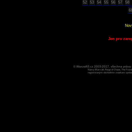
52
53
54
55
56
57
58
6
Nov
Jen pro zare
© Warcraft3.cz 2003-2017, všechna práv
Názvy Warcraft, Reign of Chaos, The Frozen
registrovanými obchodními znaekami spoleen