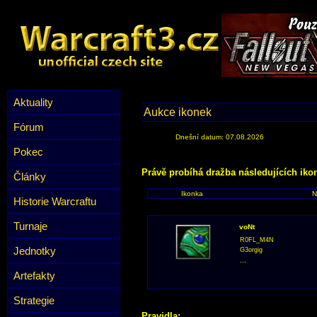
Aktuality
Aukce ikonek
Fórum
Dnešní datum: 07.08.2026
Pokec
Právě probíhá dražba následujících iko
Články
Ikonka
N
Historie Warcraftu
Turnaje
voNt
R0FL_M4N
Jednotky
G3orgig
...
Artefakty
Strategie
Pravidla: