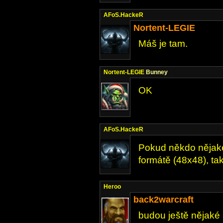
AFoS.HackeR
Nortent-LEGIE
Máš je tam.
Nortent-LEGIE
Bunney
OK
AFoS.HackeR
Pokud někdo nějaké
formátě (48x48), ta
Heroo
back2warcraft
budou ještě nějaké