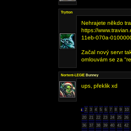
Trytton
Nehrajete někdo tr
https://www.travia
11eb-070a-010000
Začal nový servr ta
omlouvám se za "re
Nortent-LEGIE
Bunney
ups, překlik xd
2
3
4
5
6
7
8
9
10
1
20
21
22
23
24
25
26
36
37
38
39
40
41
42