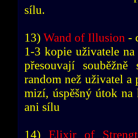
sílu.
13)
Wand of Illusion
- 
1-3 kopie uživatele na 
přesouvají souběžně 
random než uživatel a 
mizí, úspěšný útok na 
ani sílu
14)
Elixir of Streng