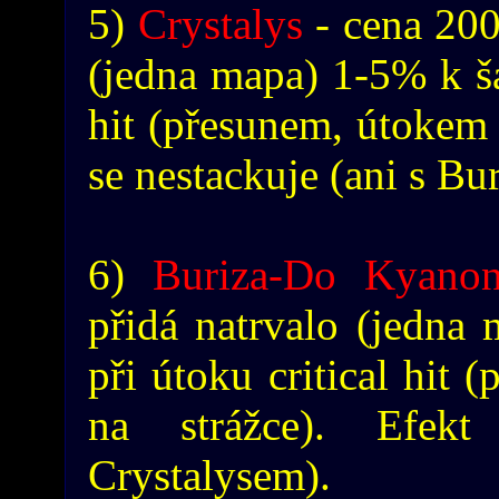
5)
Crystalys
- cena 200
(jedna mapa) 1-5% k šan
hit (přesunem, útokem 
se nestackuje (ani s Bu
6)
Buriza-Do Kyano
přidá natrvalo (jedna
při útoku critical hit
na strážce). Efek
Crystalysem).