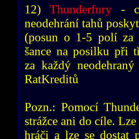
12)
Thunderfury
- ce
neodehrání tahů posky
(posun o 1-5 polí za
šance na posilku při t
za každý neodehraný 
RatKreditů
Pozn.: Pomocí Thunder
strážce ani do cíle. Lze
hráči a lze se dostat