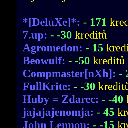
*[DeluXe]*:
- 171
kred
7.up:
- -30
kreditů
Agromedon:
- 15
kred
Beowulf:
- -50
kreditů
Compmaster[nXh]:
-
FullKrite:
- -30
kredit
Huby = Zdarec:
- -40
jajajajenomja:
- 45
kr
John Lennon:
- -15
kr