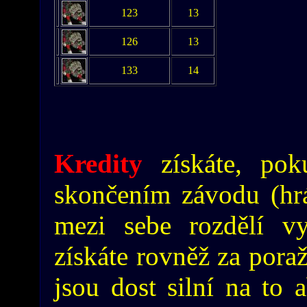
123
13
126
13
133
14
Kredity
získáte, pok
skončením závodu (hráč
mezi sebe rozdělí vy
získáte rovněž za poraž
jsou dost silní na to 