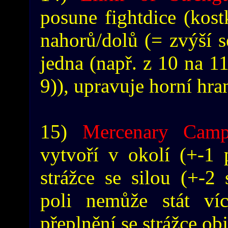
posune fightdice (kos
nahorů/dolů (= zvýší 
jedna (např. z 10 na 11
9)), upravuje horní hra
15)
Mercenary Cam
vytvoří v okolí (+-1 
strážce se silou (+-2 
poli nemůže stát víc
přeplnění se strážce ob