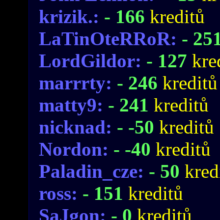
krizik.:
- 166
kreditů
LaTinOteRRoR:
- 25
LordGildor:
- 127
kre
marrrty:
- 246
kreditů
matty9:
- 241
kreditů
nicknad:
- -50
kreditů
Nordon:
- -40
kreditů
Paladin_cze:
- 50
kred
ross:
- 151
kreditů
SaJgon:
- 0
kreditů