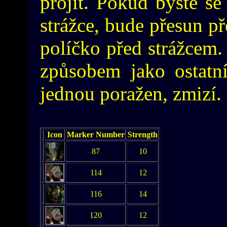
projít. Pokud byste se
strážce, bude přesun př
políčko před strážcem. 
způsobem jako ostatní
jednou poražen, zmizí.
Icon
Marker Number
Strength
87
10
114
12
116
14
120
12