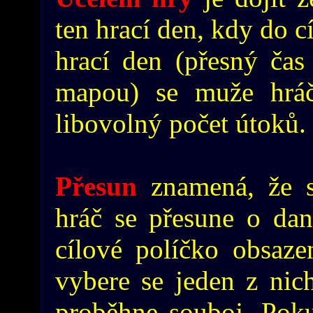
ten hrací den, kdy do c
hrací den (přesný ča
mapou) se muže hráč
libovolný počet útoků.
Přesun
znamená, že s
hráč se přesune o dan
cílové políčko obsaze
vybere se jeden z nich
proběhne souboj. Poku