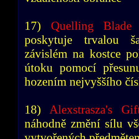
17)
Quelling Blade
-
poskytuje trvalou 
závislém na kostce p
útoku pomocí přesun
hozením nejvyššího čís
18)
Alexstrasza's Gif
náhodně změní sílu vše
vytvořených předmětem