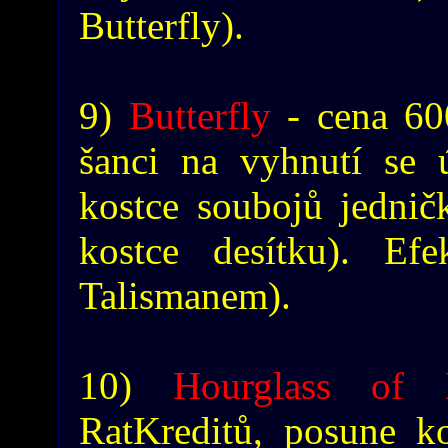
Butterfly).
9)
Butterfly
- cena 60
šanci na vyhnutí se 
kostce soubojů jednič
kostce desítku). Ef
Talismanem).
10)
Hourglass of 
RatKreditů, posune k