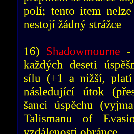
polí; tento item nelz
nestojí žádný strážce
16)
Shadowmourne
- 
každých deseti úspěšn
sílu (+1 a nižší, plat
následující útok (př
šanci úspěchu (vyjma
Talismanu of Evasi
vzdálenosti obránce