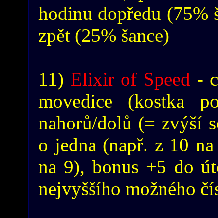
hodinu dopředu (75% š
zpět (25% šance)
11)
Elixir of Speed
- c
movedice (kostka p
nahorů/dolů (= zvýší 
o jedna (např. z 10 na 
na 9), bonus +5 do út
nejvyššího možného čís