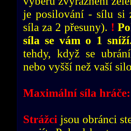
výberu zvýrazněni zele
je posilování - sílu si
síla za 2 přesuny).
!
Pok
síla se vám o 1 sníž
tehdy, když se ubrání
nebo vyšší než vaší sil
Maximální síla hráče:
Strážci
jsou obránci st