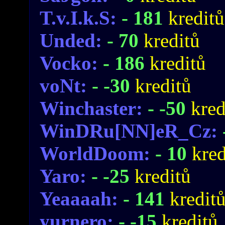
T.v.I.k.S:
- 181
kreditů
Unded:
- 70
kreditů
Vocko:
- 186
kreditů
voNt:
- -30
kreditů
Winchaster:
- -50
kred
WinDRu[NN]eR_Cz:
WorldDoom:
- 10
kred
Yaro:
- -25
kreditů
Yeaaaah:
- 141
kredit
yurnero:
- -15
kreditů