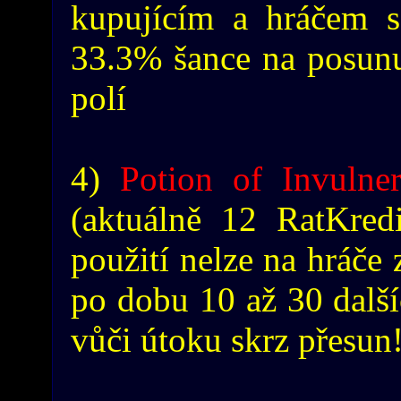
kupujícím a hráčem s
33.3% šance na posunut
polí
4)
Potion of Invulner
(aktuálně 12 RatKredi
použití nelze na hráče
po dobu 10 až 30 další
vůči útoku skrz přesun