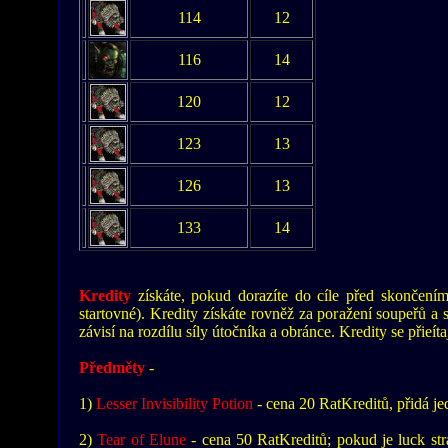
114
12
116
14
120
12
123
13
126
13
133
14
Kredity
získáte, pokud dorazíte do cíle před skončením 
startovné). Kredity získáte rovněž za poražení soupeřů a st
závisí na rozdílu síly útočníka a obránce. Kredity se přieít
Předměty
-
1)
Lesser Invisibility Potion
- cena 20 RatKreditů, přidá j
2)
Tear of Elune
- cena 50 RatKreditů; pokud je luck str