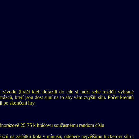
závodu (hráči kteří dorazili do cíle si mezi sebe rozdělí vybrané
rážců, kteří jsou dost silní na to aby vám zvýšili sílu. Počet kreditů
ají po skončení hry.
ednorázově 25-75 k hráčovu současnému random číslu
ážců na začátku kola v mínusu, odebere největšímu luckerovi sílu ;