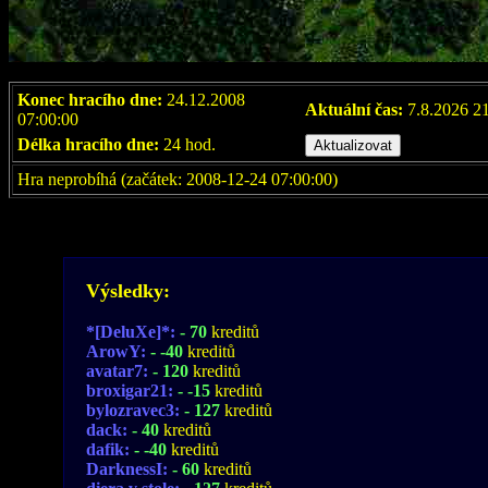
Konec hracího dne:
24.12.2008
Aktuální čas:
7.8.2026 2
07:00:00
Délka hracího dne:
24 hod.
Hra neprobíhá (začátek: 2008-12-24 07:00:00)
Výsledky:
*[DeluXe]*:
- 70
kreditů
ArowY:
- -40
kreditů
avatar7:
- 120
kreditů
broxigar21:
- -15
kreditů
bylozravec3:
- 127
kreditů
dack:
- 40
kreditů
dafik:
- -40
kreditů
DarknessI:
- 60
kreditů