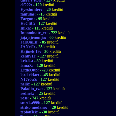
diera v stole:
- 127
kreditů
elf222:
- 120
kreditů
Eyeshunter:
- -20
kreditů
fanfulas:
- -15
kreditů
Fargon:
- 95
kreditů
HeCtiC:
- 127
kreditů
Inika:
- 115
kreditů
Innominate_cz:
- 722
kreditů
jajajajenomja:
- 60
kreditů
JallOnEn:
- 85
kreditů
JANciJ:
- 25
kreditů
Kajinek 19:
- 30
kreditů
kenny11:
- 127
kreditů
krizik.:
- 30
kreditů
lamaX:
- 120
kreditů
LittleOtto:
- -20
kreditů
lord eldar:
- -45
kreditů
N17r0u5:
- 127
kreditů
nelík:
- 127
kreditů
Paladin_cze:
- 127
kreditů
rednek:
- -25
kreditů
ross:
- 747
kreditů
smrtka999:
- 127
kreditů
striko modano:
- -20
kreditů
teploušek:
- -30
kreditů