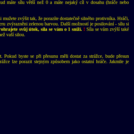
kud máte sílu větší než 0 a máte nejaký cíl v dosahu (hráče nebo
 mužete zvýšit tak, že porazíte dostatečně silného protivníka. Hráči,
ýberu zvýrazněni zelenou barvou. Další možností je posilování - sílu si
hrajete svůj útok, síla se vám o 1 sníží.
!
Síla se vám zvýší také
ež vaší silou.
t. Pokud byste se při přesunu měli dostat za strážce, bude přesun
rážce lze porazit stejným způsobem jako ostatní hráče. Jakmile je