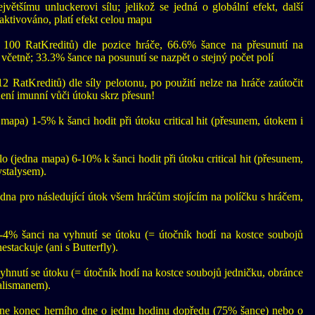
většímu unluckerovi sílu; jelikož se jedná o globální efekt, další
ktivováno, platí efekt celou mapu
 100 RatKreditů) dle pozice hráče, 66.6% šance na přesunutí na
četně; 33.3% šance na posunutí se nazpět o stejný počet polí
2 RatKreditů) dle síly pelotonu, po použití nelze na hráče zaútočit
ení imunní vůči útoku skrz přesun!
mapa) 1-5% k šanci hodit při útoku critical hit (přesunem, útokem i
o (jedna mapa) 6-10% k šanci hodit při útoku critical hit (přesunem,
ystalysem).
edna pro následující útok všem hráčům stojícím na políčku s hráčem,
-4% šanci na vyhnutí se útoku (= útočník hodí na kostce soubojů
estackuje (ani s Butterfly).
yhnutí se útoku (= útočník hodí na kostce soubojů jedničku, obránce
Talismanem).
ne konec herního dne o jednu hodinu dopředu (75% šance) nebo o