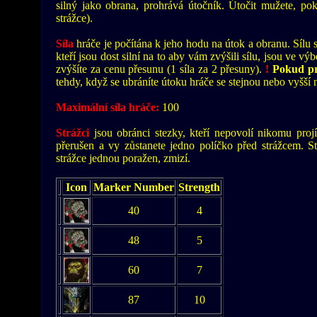
silný jako obrana, prohrává útočník. Útočit mužete, po
strážce).
Síla
hráče je počítána k jeho hodu na útok a obranu. Sílu si
kteří jsou dost silní na to aby vám zvýšili sílu, jsou ve v
zvýšíte za cenu přesunu (1 síla za 2 přesuny).
!
Pokud pro
tehdy, když se ubráníte útoku hráče se stejnou nebo vyšší n
Maximální síla hráče:
100
Strážci
jsou obránci stezky, kteří nepovolí nikomu projí
přerušen a vy zůstanete jedno políčko před strážcem. St
strážce jednou poražen, zmizí.
Icon
Marker Number
Strength
40
4
48
5
60
7
87
10