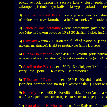
pokud je luck strážců na začátku kola v plusu, přidá nej
zakoupení předmětu kýmkoliv efekt vypne; pokud není dea
3)
Gnomish Rocket Boots
- cena proměnlivá (aktuálně
náhodné pole mezi kupujícím a hráčem s nejvyšším polem v
4)
Potion of Invulnerability
- cena proměnlivá (aktuálně 1
obyčejným útokem po dobu 10 až 30 dalších útoků, hráč n
5)
Crystalys
- cena 200 RatKreditů, přidá natrvalo (jedna 
útokem na strážce). Efekt se nestackuje (ani s Burizou).
6)
Buriza-Do Kyanon
- cena 450 RatKreditů, přidá natrval
útokem i útokem na strážce). Efekt se nestackuje (ani s Cr
7)
Scroll of the Beast
- cena 50 RatKreditů, zvýší sílu o j
který Scroll použil. Efekt scrollu se nestackuje.
8)
Talisman of Evasion
- cena 250 RatKreditů, nabízí 1
jedničku, obránce hodí na stejné kostce desítku). Efekt se n
9)
Butterfly
- cena 600 RatKreditů, nabízí 5-8% šanci na v
hodí na stejné kostce desítku). Efekt se nestackuje (ani s 
10)
Hourglass of Nozdormu
- cena 100 RatKreditů, posu