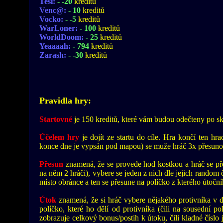
Tesi:
- -20
kreditů
Venc@:
- 10
kreditů
Vocko:
- -5
kreditů
WarLoner:
- 100
kreditů
WorldDoom:
- 25
kreditů
Yeaaaah:
- 794
kreditů
Zarash:
- -30
kreditů
Pravidla hry:
Startovné
je 150 kreditů, které vám budou odečteny po sk
Účelem hry
je dojít ze startu do cíle. Hra končí ten hr
konce dne je vypsán pod mapou) se muže hráč 3x přesunou
Přesun
znamená, že se provede hod kostkou a hráč se pře
na něm 2 hráči), vybere se jeden z nich dle jejich random 
místo obránce a ten se přesune na políčko z kterého útoční
Útok
znamená, že si hráč vybere nějakého protivníka v d
políčko, které ho dělí od protivníka (čili na sousední p
zobrazuje celkový bonus/postih k útoku, čili kladné čísl