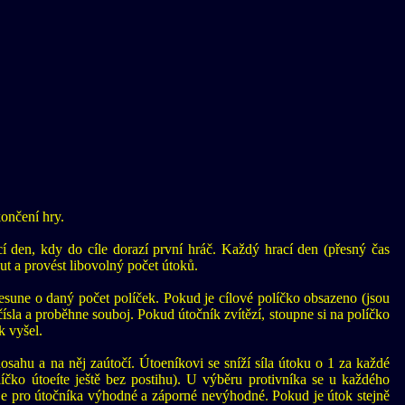
ončení hry.
ací den, kdy do cíle dorazí první hráč. Každý hrací den (přesný čas
t a provést libovolný počet útoků.
sune o daný počet políček. Pokud je cílové políčko obsazeno (jsou
čísla a proběhne souboj. Pokud útočník zvítězí, stoupne si na políčko
k vyšel.
osahu a na něj zaútočí. Útoeníkovi se sníží síla útoku o 1 za každé
olíčko útoeíte ještě bez postihu). U výběru protivníka se u každého
o je pro útočníka výhodné a záporné nevýhodné. Pokud je útok stejně