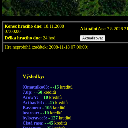
Konec hracího dne:
18.11.2008
Aktuální čas:
7.8.2026 2
07:00:00
Délka hracího dne:
24 hod.
Hra neprobíhá (začátek: 2008-11-18 07:00:00)
Výsledky:
03matulko03:
- -15
kreditů
7.up:
- -50
kreditů
ArowY:
- -10
kreditů
Arthas161:
- -45
kreditů
Bassmen:
- 105
kreditů
bearear:
- -10
kreditů
bylozravec3:
- 127
kreditů
Čistá rasa:
- -45
kreditů