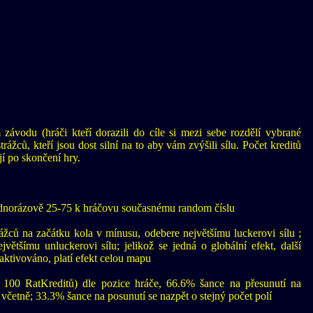
závodu (hráči kteří dorazili do cíle si mezi sebe rozdělí vybrané
rážců, kteří jsou dost silní na to aby vám zvýšili sílu. Počet kreditů
ají po skončení hry.
ednorázově 25-75 k hráčovu současnému random číslu
ážců na začátku kola v mínusu, odebere největšímu luckerovi sílu ;
většímu unluckerovi sílu; jelikož se jedná o globální efekt, další
ktivováno, platí efekt celou mapu
 100 RatKreditů) dle pozice hráče, 66.6% šance na přesunutí na
četně; 33.3% šance na posunutí se nazpět o stejný počet polí