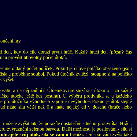
ončení hry.
ací den, kdy do cíle dorazí první hráč. Každý hrací den (přesný čas
t a provést libovolný počet útoků.
sune o daný počet políček. Pokud je cílové políčko obsazeno (jsou
čísla a proběhne souboj. Pokud útočník zvítězí, stoupne si na políčko
k vyšel.
osahu a na něj zaútočí. Útoeníkovi se sníží síla útoku o 1 za každé
olíčko útoeíte ještě bez postihu). U výběru protivníka se u každého
o je pro útočníka výhodné a záporné nevýhodné. Pokud je útok stejně
kud máte sílu větší než 0 a máte nejaký cíl v dosahu (hráče nebo
 mužete zvýšit tak, že porazíte dostatečně silného protivníka. Hráči,
ýberu zvýrazněni zelenou barvou. Další možností je posilování - sílu si
hrajete svůj útok, síla se vám o 1 sníží.
!
Síla se vám zvýší také