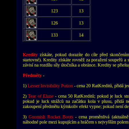
123
13
126
13
133
14
Kredity
získáte, pokud dorazíte do cíle před skončením 
startovné). Kredity získáte rovněž za poražení soupeřů a st
závisí na rozdílu síly útočníka a obránce. Kredity se přieít
Předměty
-
1)
Lesser Invisibility Potion
- cena 20 RatKreditů, přidá j
2)
Tear of Elune
- cena 50 RatKreditů; pokud je luck str
pokud je luck strážců na začátku kola v plusu, přidá nej
zakoupení předmětu kýmkoliv efekt vypne; pokud není dea
3)
Gnomish Rocket Boots
- cena proměnlivá (aktuálně
náhodné pole mezi kupujícím a hráčem s nejvyšším polem v