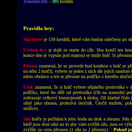
Zenedar.III:
- 395
kreditů
Pravidla hry:
Startovné
je 150 kreditů, které vám budou odečteny po sk
Účelem hry
je dojít ze startu do cíle. Hra končí ten hr
konce dne je vypsán pod mapou) se muže hráč 3x přesunou
Přesun
znamená, že se provede hod kostkou a hráč se pře
na něm 2 hráči), vybere se jeden z nich dle jejich random 
místo obránce a ten se přesune na políčko z kterého útoční
Útok
znamená, že si hráč vybere nějakého protivníka v d
políčko, které ho dělí od protivníka (čili na sousední p
zobrazuje celkový bonus/postih k útoku, čili kladné čísl
silný jako obrana, prohrává útočník. Útočit mužete, po
strážce).
Síla
hráče je počítána k jeho hodu na útok a obranu. Sílu si
kteří jsou dost silní na to aby vám zvýšili sílu, jsou ve v
zvýšíte za cenu přesunu (1 síla za 2 přesuny).
!
Pokud pro