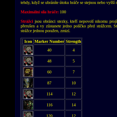
tehdy, když se ubráníte útoku hráče se stejnou nebo vyšší n
Maximální síla hráče:
100
Strážci
jsou obránci stezky, kteří nepovolí nikomu projí
přerušen a vy zůstanete jedno políčko před strážcem. St
strážce jednou poražen, zmizí.
Icon
Marker Number
Strength
40
4
48
5
60
7
87
10
114
12
116
14
120
12