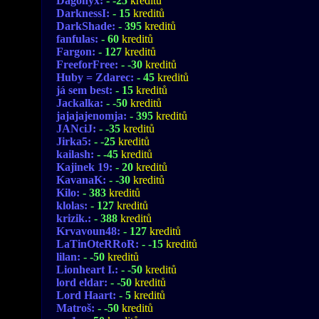
Dagonyx:
- -25
kreditů
DarknessI:
- 15
kreditů
DarkShade:
- 395
kreditů
fanfulas:
- 60
kreditů
Fargon:
- 127
kreditů
FreeforFree:
- -30
kreditů
Huby = Zdarec:
- 45
kreditů
já sem best:
- 15
kreditů
Jackalka:
- -50
kreditů
jajajajenomja:
- 395
kreditů
JANciJ:
- -35
kreditů
Jirka5:
- -25
kreditů
kailash:
- -45
kreditů
Kajinek 19:
- 20
kreditů
KavanaK:
- -30
kreditů
Kilo:
- 383
kreditů
klolas:
- 127
kreditů
krizik.:
- 388
kreditů
Krvavoun48:
- 127
kreditů
LaTinOteRRoR:
- -15
kreditů
lilan:
- -50
kreditů
Lionheart I.:
- -50
kreditů
lord eldar:
- -50
kreditů
Lord Haart:
- 5
kreditů
Matroš:
- -50
kreditů