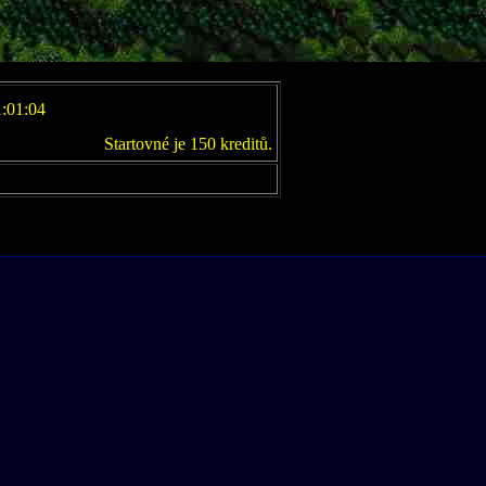
1:01:04
Startovné je 150 kreditů.