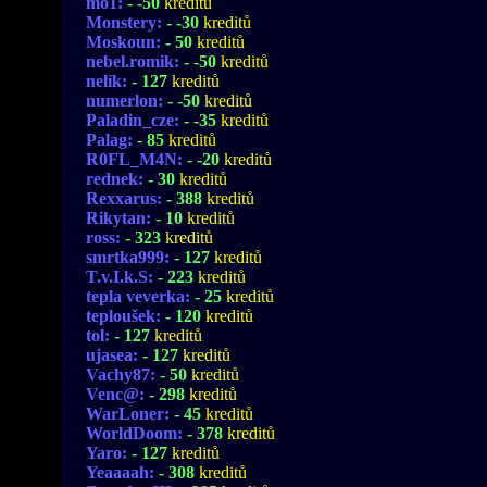
mo1:
- -50
kreditů
Monstery:
- -30
kreditů
Moskoun:
- 50
kreditů
nebel.romik:
- -50
kreditů
nelík:
- 127
kreditů
numerlon:
- -50
kreditů
Paladin_cze:
- -35
kreditů
Palag:
- 85
kreditů
R0FL_M4N:
- -20
kreditů
rednek:
- 30
kreditů
Rexxarus:
- 388
kreditů
Rikytan:
- 10
kreditů
ross:
- 323
kreditů
smrtka999:
- 127
kreditů
T.v.I.k.S:
- 223
kreditů
tepla veverka:
- 25
kreditů
teploušek:
- 120
kreditů
tol:
- 127
kreditů
ujasea:
- 127
kreditů
Vachy87:
- 50
kreditů
Venc@:
- 298
kreditů
WarLoner:
- 45
kreditů
WorldDoom:
- 378
kreditů
Yaro:
- 127
kreditů
Yeaaaah:
- 308
kreditů