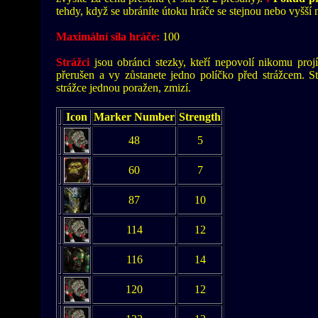
tehdy, když se ubráníte útoku hráče se stejnou nebo vyšší n
Maximální síla hráče:
100
Strážci
jsou obránci stezky, kteří nepovolí nikomu projí
přerušen a vy zůstanete jedno políčko před strážcem. St
strážce jednou poražen, zmizí.
Icon
Marker Number
Strength
48
5
60
7
87
10
114
12
116
14
120
12