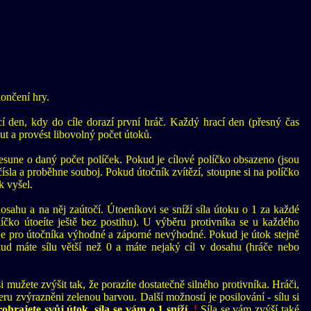
ončení hry.
ací den, kdy do cíle dorazí první hráč. Každý hrací den (přesný čas
t a provést libovolný počet útoků.
sune o daný počet políček. Pokud je cílové políčko obsazeno (jsou
čísla a proběhne souboj. Pokud útočník zvítězí, stoupne si na políčko
k vyšel.
osahu a na něj zaútočí. Útoeníkovi se sníží síla útoku o 1 za každé
olíčko útoeíte ještě bez postihu). U výběru protivníka se u každého
o je pro útočníka výhodné a záporné nevýhodné. Pokud je útok stejně
kud máte sílu větší než 0 a máte nejaký cíl v dosahu (hráče nebo
 mužete zvýšit tak, že porazíte dostatečně silného protivníka. Hráči,
ýberu zvýrazněni zelenou barvou. Další možností je posilování - sílu si
hrajete svůj útok, síla se vám o 1 sníží.
!
Síla se vám zvýší také