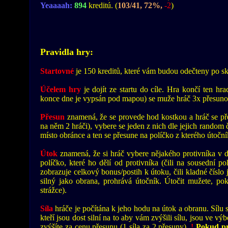
Yeaaaah:
894
kreditú. (
103/41, 72%,
-2
)
Pravidla hry:
Startovné
je 150 kreditů, které vám budou odečteny po sk
Účelem hry
je dojít ze startu do cíle. Hra končí ten hr
konce dne je vypsán pod mapou) se muže hráč 3x přesunou
Přesun
znamená, že se provede hod kostkou a hráč se pře
na něm 2 hráči), vybere se jeden z nich dle jejich random 
místo obránce a ten se přesune na políčko z kterého útoční
Útok
znamená, že si hráč vybere nějakého protivníka v d
políčko, které ho dělí od protivníka (čili na sousední p
zobrazuje celkový bonus/postih k útoku, čili kladné čísl
silný jako obrana, prohrává útočník. Útočit mužete, po
strážce).
Síla
hráče je počítána k jeho hodu na útok a obranu. Sílu si
kteří jsou dost silní na to aby vám zvýšili sílu, jsou ve v
zvýšíte za cenu přesunu (1 síla za 2 přesuny).
!
Pokud pro