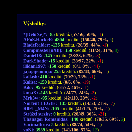
Výsledky:
*[DeluXe]*:
-85
kreditú. (
57/56, 50%,
-1
)
AFoS.HackeR:
4804
kreditú. (
150/40, 79%,
5
)
BladeRaider:
-135
kreditú. (
28/35, 44%,
-1
)
Compmaster[nXh]:
-150
kreditú. (
11/24, 31%,
8
)
Daniel18:
-145
kreditú. (
38/23, 62%,
-8
)
DarkShade:
-15
kreditú. (
28/97, 22%,
-1
)
illidan1997:
-150
kreditú. (
0/1, 0%,
-44
)
jajajajenomja:
255
kreditú. (
85/43, 66%,
-1
)
kailash:
410
kreditú. (
79/29, 73%,
-1
)
Kalisa:
-150
kreditú. (
0/6, 0%,
-19
)
Kilo:
-95
kreditú. (
61/72, 46%,
-1
)
lamaX:
-145
kreditú. (
24/77, 24%,
-2
)
Mrk3w:
-95
kreditú. (
42/110, 28%,
-2
)
Nortent-LEGIE:
-135
kreditú. (
14/53, 21%,
-7
)
R0FL_M4N:
-105
kreditú. (
41/125, 25%,
-1
)
Strážci stezky:
0
kreditú. (
28/49, 36%,
-21
)
Thanagor Romanidas:
-140
kreditú. (
78/35, 69%,
2
)
Varimathras:
5
kreditú. (
88/74, 54%,
-1
)
voNt:
3939
kreditú. (
141/106, 57%,
12
)