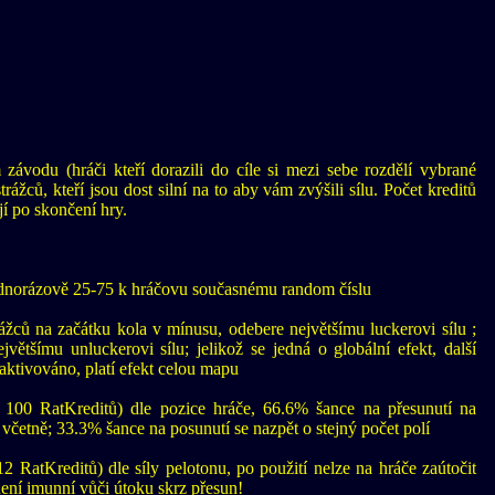
závodu (hráči kteří dorazili do cíle si mezi sebe rozdělí vybrané
rážců, kteří jsou dost silní na to aby vám zvýšili sílu. Počet kreditů
ají po skončení hry.
ednorázově 25-75 k hráčovu současnému random číslu
ážců na začátku kola v mínusu, odebere největšímu luckerovi sílu ;
většímu unluckerovi sílu; jelikož se jedná o globální efekt, další
ktivováno, platí efekt celou mapu
 100 RatKreditů) dle pozice hráče, 66.6% šance na přesunutí na
četně; 33.3% šance na posunutí se nazpět o stejný počet polí
2 RatKreditů) dle síly pelotonu, po použití nelze na hráče zaútočit
ení imunní vůči útoku skrz přesun!