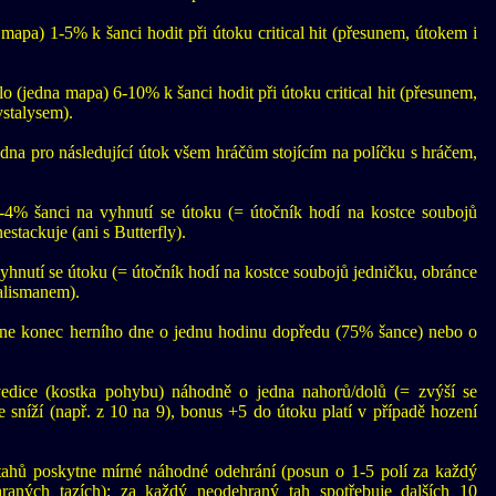
mapa) 1-5% k šanci hodit při útoku critical hit (přesunem, útokem i
o (jedna mapa) 6-10% k šanci hodit při útoku critical hit (přesunem,
ystalysem).
edna pro následující útok všem hráčům stojícím na políčku s hráčem,
-4% šanci na vyhnutí se útoku (= útočník hodí na kostce soubojů
estackuje (ani s Butterfly).
yhnutí se útoku (= útočník hodí na kostce soubojů jedničku, obránce
Talismanem).
ne konec herního dne o jednu hodinu dopředu (75% šance) nebo o
dice (kostka pohybu) náhodně o jedna nahorů/dolů (= zvýší se
 sníží (např. z 10 na 9), bonus +5 do útoku platí v případě hození
tahů poskytne mírné náhodné odehrání (posun o 1-5 polí za každý
raných tazích); za každý neodehraný tah spotřebuje dalších 10