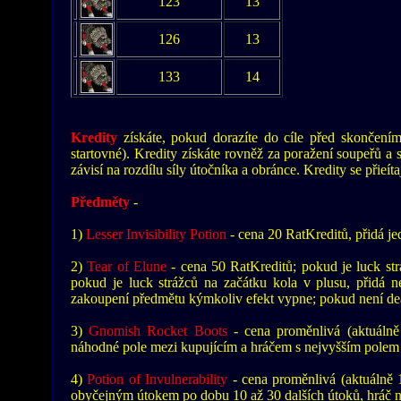
123
13
126
13
133
14
Kredity
získáte, pokud dorazíte do cíle před skončením 
startovné). Kredity získáte rovněž za poražení soupeřů a st
závisí na rozdílu síly útočníka a obránce. Kredity se přieít
Předměty
-
1)
Lesser Invisibility Potion
- cena 20 RatKreditů, přidá j
2)
Tear of Elune
- cena 50 RatKreditů; pokud je luck str
pokud je luck strážců na začátku kola v plusu, přidá nej
zakoupení předmětu kýmkoliv efekt vypne; pokud není dea
3)
Gnomish Rocket Boots
- cena proměnlivá (aktuálně
náhodné pole mezi kupujícím a hráčem s nejvyšším polem v
4)
Potion of Invulnerability
- cena proměnlivá (aktuálně 1
obyčejným útokem po dobu 10 až 30 dalších útoků, hráč n