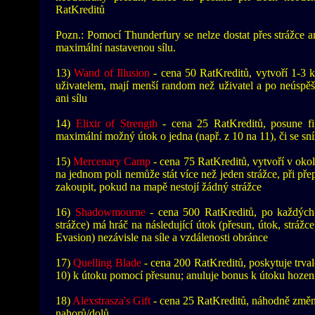
RatKreditů
Pozn.: Pomocí Thunderfury se nelze dostat přes strážce ani 
maximální nastavenou sílu.
13)
Wand of Illusion
- cena 50 RatKreditů, vytvoří 1-3 k
uživatelem, mají menší random než uživatel a po neúspěš
ani sílu
14)
Elixir of Strength
- cena 25 RatKreditů, posune fi
maximální možný útok o jedna (např. z 10 na 11), či se sní
15)
Mercenary Camp
- cena 75 RatKreditů, vytvoří v okolí
na jednom poli nemůže stát více než jeden strážce, při přep
zakoupit, pokud na mapě nestojí žádný strážce
16)
Shadowmourne
- cena 500 RatKreditů, po každých de
strážce) má hráč na následující útok (přesun, útok, strá
Evasion) nezávisle na síle a vzdálenosti obránce
17)
Quelling Blade
- cena 200 RatKreditů, poskytuje trva
10) k útoku pomocí přesunu; anuluje bonus k útoku hození
18)
Alexstrasza's Gift
- cena 25 RatKreditů, náhodně změní
nahorů/dolů