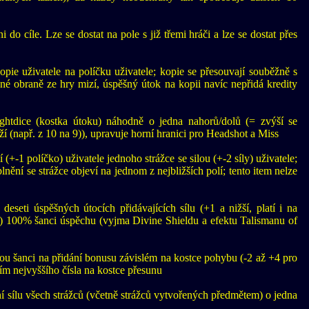
do cíle. Lze se dostat na pole s již třemi hráči a lze se dostat přes
opie uživatele na políčku uživatele; kopie se přesouvají souběžně s
né obraně ze hry mizí, úspěšný útok na kopii navíc nepřidá kredity
ghtdice (kostka útoku) náhodně o jedna nahorů/dolů (= zvýší se
ží (např. z 10 na 9)), upravuje horní hranici pro Headshot a Miss
 (+-1 políčko) uživatele jednoho strážce se silou (+-2 síly) uživatele;
lnění se strážce objeví na jednom z nejbližších polí; tento item nelze
seti úspěšných útocích přidávajících sílu (+1 a nižší, platí i na
žce) 100% šanci úspěchu (vyjma Divine Shieldu a efektu Talismanu of
lou šanci na přidání bonusu závislém na kostce pohybu (-2 až +4 pro
m nejvyššího čísla na kostce přesunu
 sílu všech strážců (včetně strážců vytvořených předmětem) o jedna