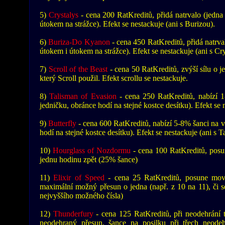
5)
Crystalys
- cena 200 RatKreditů, přidá natrvalo (jedna 
útokem na strážce). Efekt se nestackuje (ani s Burizou).
6)
Buriza-Do Kyanon
- cena 450 RatKreditů, přidá natrval
útokem i útokem na strážce). Efekt se nestackuje (ani s Cr
7)
Scroll of the Beast
- cena 50 RatKreditů, zvýší sílu o j
který Scroll použil. Efekt scrollu se nestackuje.
8)
Talisman of Evasion
- cena 250 RatKreditů, nabízí 1
jedničku, obránce hodí na stejné kostce desítku). Efekt se n
9)
Butterfly
- cena 600 RatKreditů, nabízí 5-8% šanci na v
hodí na stejné kostce desítku). Efekt se nestackuje (ani s 
10)
Hourglass of Nozdormu
- cena 100 RatKreditů, posu
jednu hodinu zpět (25% šance)
11)
Elixir of Speed
- cena 25 RatKreditů, posune move
maximální možný přesun o jedna (např. z 10 na 11), či se
nejvyššího možného čísla)
12)
Thunderfury
- cena 125 RatKreditů, při neodehrání 
neodehraný přesun, šance na posilku při třech neodeh