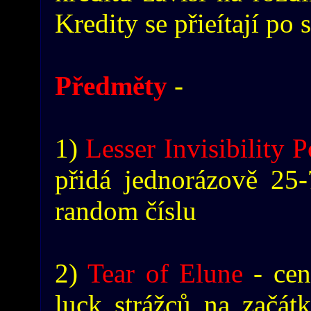
Kredity se přieítají po 
Předměty
-
1)
Lesser Invisibility 
přidá jednorázově 25
random číslu
2)
Tear of Elune
- cen
luck strážců na začát