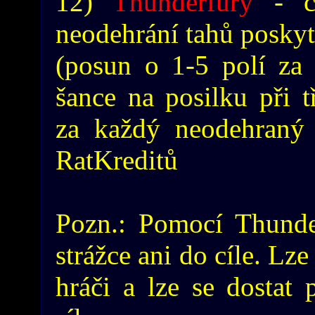
12)
Thunderfury
- ce
neodehrání tahů posky
(posun o 1-5 polí za
šance na posilku při t
za každý neodehraný 
RatKreditů
Pozn.: Pomocí Thunder
strážce ani do cíle. Lze
hráči a lze se dostat