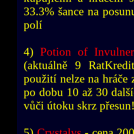
33.3% šance na posunut
polí
4)
Potion of Invulner
(aktuálně 9 RatKredi
použití nelze na hráče
po dobu 10 až 30 další
vůči útoku skrz přesun
5)
Crystalys
- cena 200