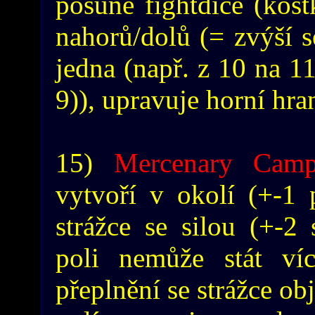
posune fightdice (kos
nahorů/dolů (= zvýší 
jedna (např. z 10 na 11
9)), upravuje horní hra
15)
Mercenary Cam
vytvoří v okolí (+-1 
strážce se silou (+-2 
poli nemůže stát víc
přeplnění se strážce ob