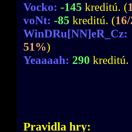
Vocko:
-145
kreditú. (
voNt:
-85
kreditú. (
16
WinDRu[NN]eR_Cz
51%
)
Yeaaaah:
290
kreditú. 
Pravidla hry: