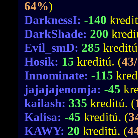
64%
)
DarknessI:
-140
kredit
DarkShade:
200
kredi
Evil_smD:
285
kreditú
Hosik:
15
kreditú. (
43
Innominate:
-115
kred
jajajajenomja:
-45
kre
kailash:
335
kreditú. (
Kalisa:
-45
kreditú. (
3
KAWY:
20
kreditú. (
4