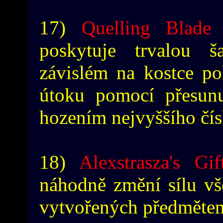
17)
Quelling Blade
-
poskytuje trvalou 
závislém na kostce p
útoku pomocí přesun
hozením nejvyššího čís
18)
Alexstrasza's Gif
náhodně změní sílu vše
vytvořených předmětem