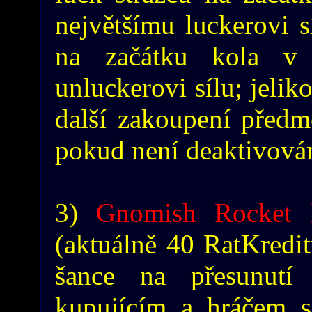
největšímu luckerovi s
na začátku kola v 
unluckerovi sílu; jelik
další zakoupení předm
pokud není deaktivován
3)
Gnomish Rocket 
(aktuálně 40 RatKredit
šance na přesunut
kupujícím a hráčem s