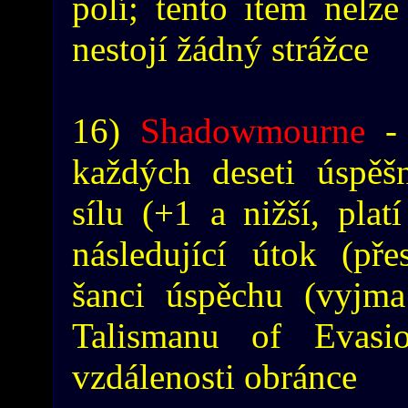
polí; tento item nelz
nestojí žádný strážce
16)
Shadowmourne
- 
každých deseti úspěšn
sílu (+1 a nižší, plat
následující útok (př
šanci úspěchu (vyjma
Talismanu of Evasi
vzdálenosti obránce