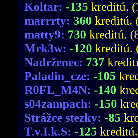
Koltar:
-135
kreditú. (
marrrty:
360
kreditú. 
matty9:
730
kreditú. (
Mrk3w:
-120
kreditú. 
Nadrženec:
737
kredit
Paladin_cze:
-105
kred
R0FL_M4N:
-140
kred
s04zampach:
-150
kred
Strážce stezky:
-85
kre
T.v.I.k.S:
-125
kreditú.