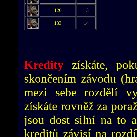
126
13
133
14
Kredity
získáte, pok
skončením závodu (hráč
mezi sebe rozdělí vy
získáte rovněž za poraž
jsou dost silní na to 
kreditů závisí na rozdí