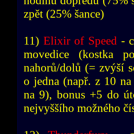
hodinu dopředu (75% š
zpět (25% šance)
11)
Elixir of Speed
- c
movedice (kostka p
nahorů/dolů (= zvýší 
o jedna (např. z 10 na 
na 9), bonus +5 do út
nejvyššího možného čís