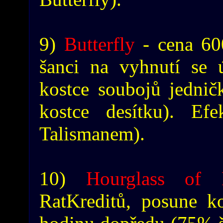
9)
Butterfly
- cena 60
šanci na vyhnutí se 
kostce soubojů jednič
kostce desítku). Ef
Talismanem).
10)
Hourglass of 
RatKreditů, posune k