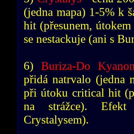
(jedna mapa) 1-5% k šan
hit (přesunem, útokem 
se nestackuje (ani s Bu
6)
Buriza-Do Kyano
přidá natrvalo (jedna
při útoku critical hit
na strážce). Efek
Crystalysem).