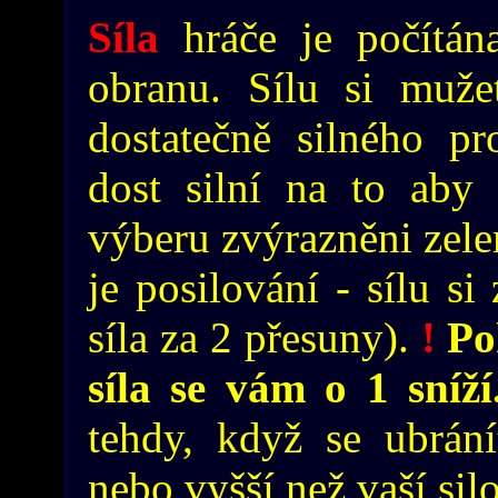
Síla
hráče je počítán
obranu. Sílu si mužet
dostatečně silného pro
dost silní na to aby 
výberu zvýrazněni zele
je posilování - sílu si
síla za 2 přesuny).
!
Pok
síla se vám o 1 sníž
tehdy, když se ubrání
nebo vyšší než vaší sil