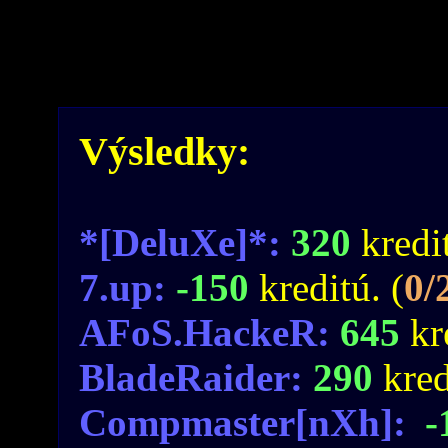
Výsledky:
*[DeluXe]*:
320
kredit
7.up:
-150
kreditú. (
0/
AFoS.HackeR:
645
kr
BladeRaider:
290
kred
Compmaster[nXh]:
-