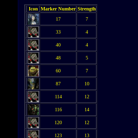
Icon
Marker Number
Strength
17
7
33
4
40
4
48
5
60
7
87
10
114
12
116
14
120
12
123
13