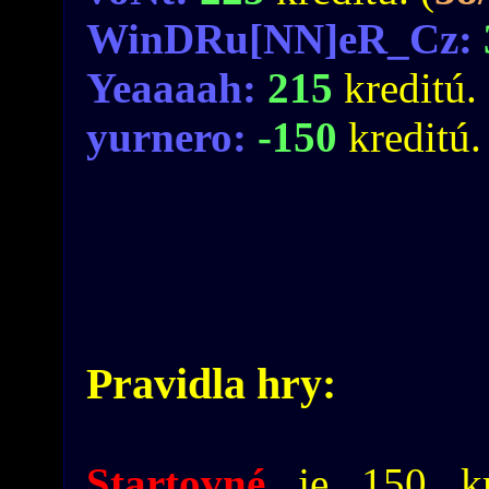
WinDRu[NN]eR_Cz:
Yeaaaah:
215
kreditú. 
yurnero:
-150
kreditú.
Pravidla hry:
Startovné
je 150 kr