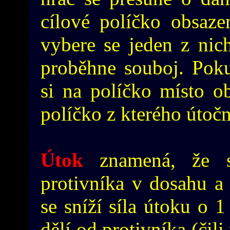
cílové políčko obsaze
vybere se jeden z nich
proběhne souboj. Poku
si na políčko místo o
políčko z kterého útočn
Útok
znamená, že 
protivníka v dosahu a 
se sníží síla útoku o 1
dělí od protivníka (čil