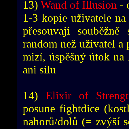
13)
Wand of Illusion
- 
1-3 kopie uživatele na 
přesouvají souběžně 
random než uživatel a 
mizí, úspěšný útok na 
ani sílu
14)
Elixir of Streng
posune fightdice (kos
nahorů/dolů (= zvýší 