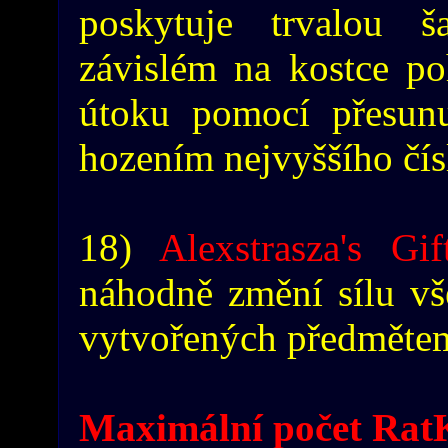
poskytuje trvalou 
závislém na kostce p
útoku pomocí přesun
hozením nejvyššího čís
18)
Alexstrasza's Gif
náhodně změní sílu vše
vytvořených předmětem
Maximální počet RatK