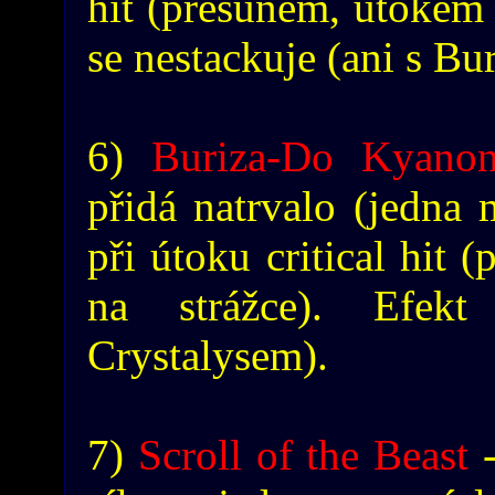
hit (přesunem, útokem 
se nestackuje (ani s Bu
6)
Buriza-Do Kyano
přidá natrvalo (jedna
při útoku critical hit
na strážce). Efek
Crystalysem).
7)
Scroll of the Beast
-