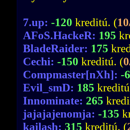
7.up:
-120
kreditú. (
10
AFoS.HackeR:
195
kr
BladeRaider:
175
kred
Cechi:
-150
kreditú. (
0
Compmaster[nXh]:
-
Evil_smD:
185
kreditú
Innominate:
265
kredi
jajajajenomja:
-135
k
kailash:
315
kreditú. (