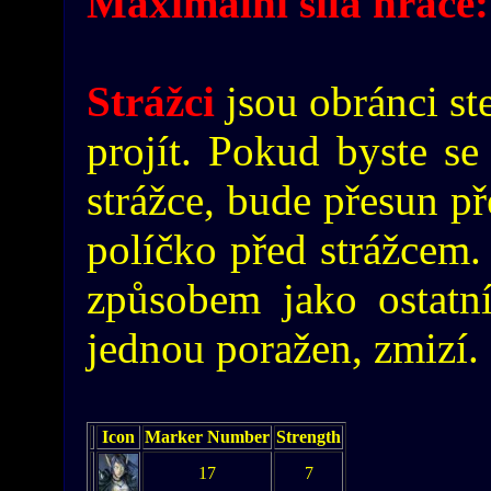
Maximální síla hráče:
Strážci
jsou obránci st
projít. Pokud byste se
strážce, bude přesun př
políčko před strážcem. 
způsobem jako ostatní
jednou poražen, zmizí.
Icon
Marker Number
Strength
17
7