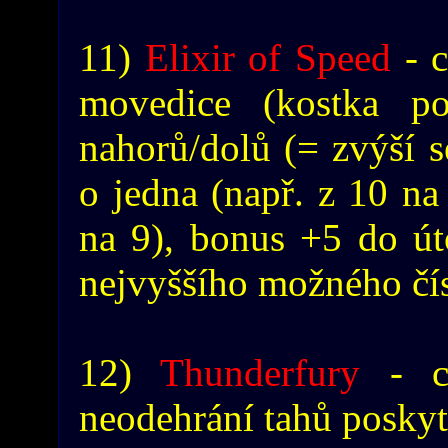
11)
Elixir of Speed
- c
movedice (kostka p
nahorů/dolů (= zvýší 
o jedna (např. z 10 na 
na 9), bonus +5 do út
nejvyššího možného čís
12)
Thunderfury
- ce
neodehrání tahů posky