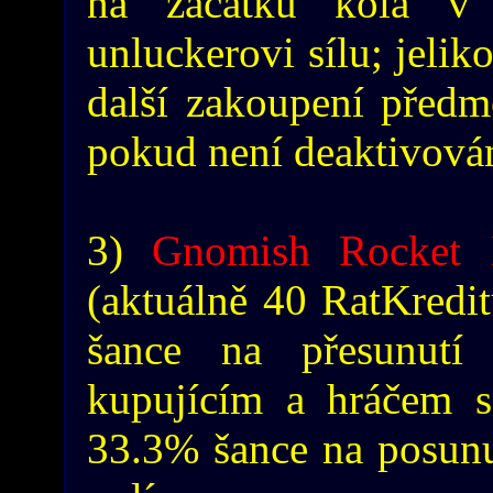
na začátku kola v 
unluckerovi sílu; jelik
další zakoupení předm
pokud není deaktivován
3)
Gnomish Rocket 
(aktuálně 40 RatKredit
šance na přesunut
kupujícím a hráčem s
33.3% šance na posunut