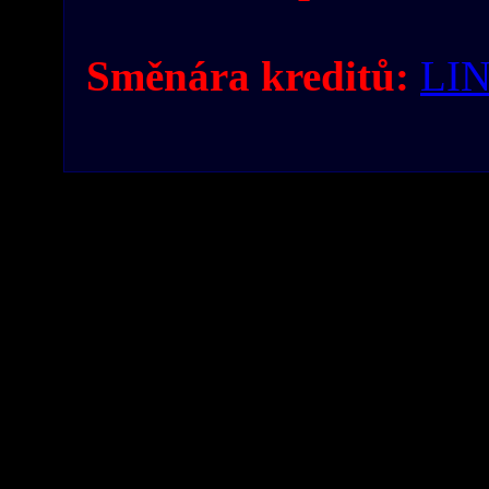
Směnára kreditů:
LI