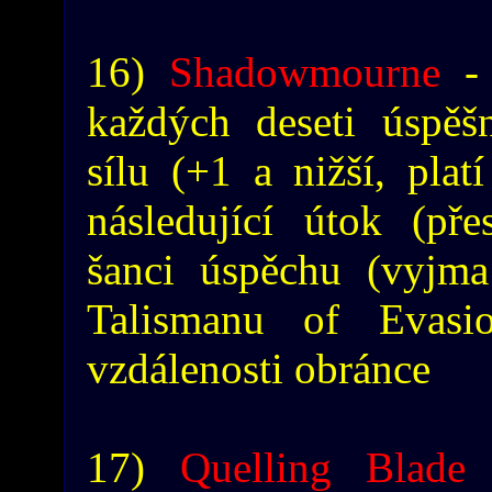
16)
Shadowmourne
- 
každých deseti úspěšn
sílu (+1 a nižší, plat
následující útok (př
šanci úspěchu (vyjma
Talismanu of Evasi
vzdálenosti obránce
17)
Quelling Blade
-