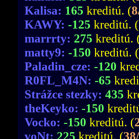
Kalisa:
165
kreditú. (
8
KAWY:
-125
kreditú. (
marrrty:
275
kreditú. 
matty9:
-150
kreditú. (
Paladin_cze:
-120
kred
R0FL_M4N:
-65
kredi
Strážce stezky:
435
kr
theKeyko:
-150
kreditú
Vocko:
-150
kreditú. (
voNt:
225
kreditú. (
38