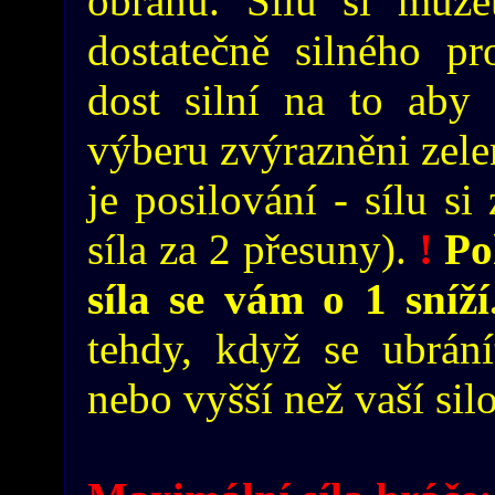
obranu. Sílu si mužet
dostatečně silného pro
dost silní na to aby 
výberu zvýrazněni zele
je posilování - sílu si
síla za 2 přesuny).
!
Pok
síla se vám o 1 sníž
tehdy, když se ubrání
nebo vyšší než vaší sil