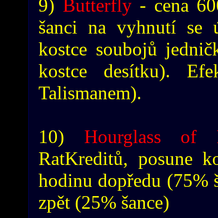
9)
Butterfly
- cena 60
šanci na vyhnutí se 
kostce soubojů jednič
kostce desítku). Ef
Talismanem).
10)
Hourglass of 
RatKreditů, posune k
hodinu dopředu (75% š
zpět (25% šance)