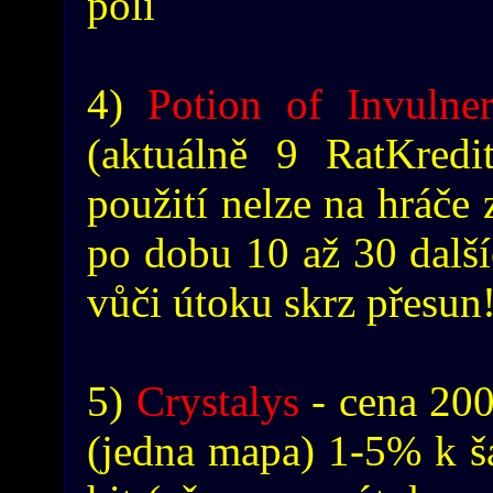
polí
4)
Potion of Invulner
(aktuálně 9 RatKredi
použití nelze na hráče
po dobu 10 až 30 další
vůči útoku skrz přesun
5)
Crystalys
- cena 200
(jedna mapa) 1-5% k šan