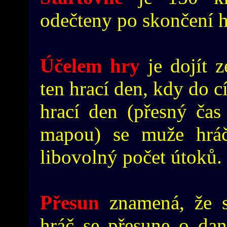
odečteny po skončení h
Účelem hry
je dojít z
ten hrací den, kdy do c
hrací den (přesný ča
mapou) se muže hráč
libovolný počet útoků.
Přesun
znamená, že s
hráč se přesune o dan