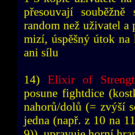
přesouvají souběžně 
random než uživatel a 
mizí, úspěšný útok na 
ani sílu
14)
Elixir of Streng
posune fightdice (kos
nahorů/dolů (= zvýší 
jedna (např. z 10 na 11
9)), upravuje horní hra