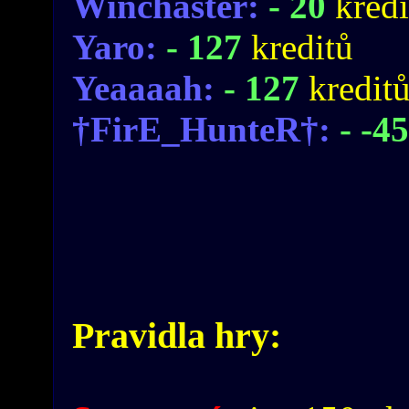
Winchaster:
- 20
kredi
Yaro:
- 127
kreditů
Yeaaaah:
- 127
kredit
†FirE_HunteR†:
- -4
Pravidla hry: