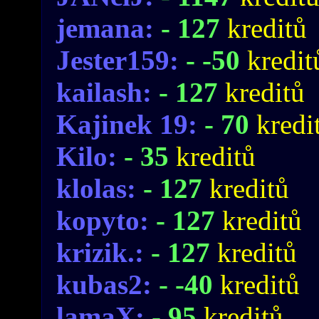
jemana:
- 127
kreditů
Jester159:
- -50
kredit
kailash:
- 127
kreditů
Kajinek 19:
- 70
kredi
Kilo:
- 35
kreditů
klolas:
- 127
kreditů
kopyto:
- 127
kreditů
krizik.:
- 127
kreditů
kubas2:
- -40
kreditů
lamaX:
- 95
kreditů