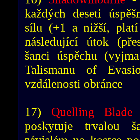
každých deseti úspěšn
sílu (+1 a nižší, plat
následující útok (př
šanci úspěchu (vyjma
Talismanu of Evasi
vzdálenosti obránce
17)
Quelling Blade
-
poskytuje trvalou 
závislém na kostce p