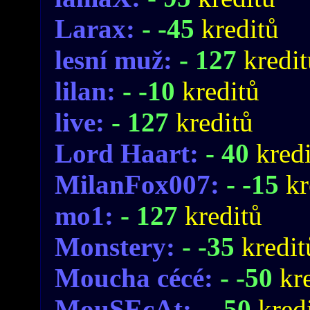
Larax:
- -45
kreditů
lesní muž:
- 127
kredit
lilan:
- -10
kreditů
live:
- 127
kreditů
Lord Haart:
- 40
kred
MilanFox007:
- -15
kr
mo1:
- 127
kreditů
Monstery:
- -35
kredit
Moucha cécé:
- -50
kr
MouSEcAt:
- -50
kred