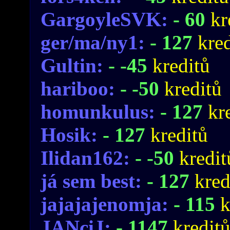
GargoyleSVK:
- 60
kr
ger/ma/ny1:
- 127
kre
Gultin:
- -45
kreditů
hariboo:
- -50
kreditů
homunkulus:
- 127
kr
Hosik:
- 127
kreditů
Ilidan162:
- -50
kredit
já sem best:
- 127
kred
jajajajenomja:
- 115
k
JANciJ:
- 1147
kredit