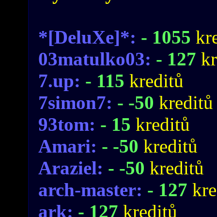
*[DeluXe]*:
- 1055
kr
03matulko03:
- 127
kr
7.up:
- 115
kreditů
7simon7:
- -50
kreditů
93tom:
- 15
kreditů
Amari:
- -50
kreditů
Araziel:
- -50
kreditů
arch-master:
- 127
kre
ark:
- 127
kreditů