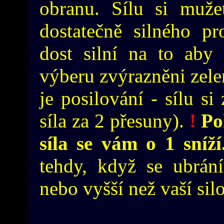
obranu. Sílu si mužet
dostatečně silného pro
dost silní na to aby 
výberu zvýrazněni zele
je posilování - sílu si
síla za 2 přesuny).
!
Pok
síla se vám o 1 sníž
tehdy, když se ubrání
nebo vyšší než vaší sil