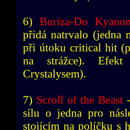
6)
Buriza-Do Kyano
přidá natrvalo (jedna
při útoku critical hit
na strážce). Efek
Crystalysem).
7)
Scroll of the Beast
-
sílu o jedna pro nás
stojícím na políčku s h