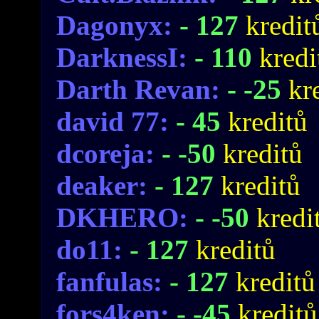
Dagonyx:
- 127
kredit
DarknessI:
- 110
kredi
Darth Revan:
- -25
kr
david 77:
- 45
kreditů
dcoreja:
- -50
kreditů
deaker:
- 127
kreditů
DKHERO:
- -50
kredi
do11:
- 127
kreditů
fanfulas:
- 127
kreditů
fors4ken:
- -45
kreditů