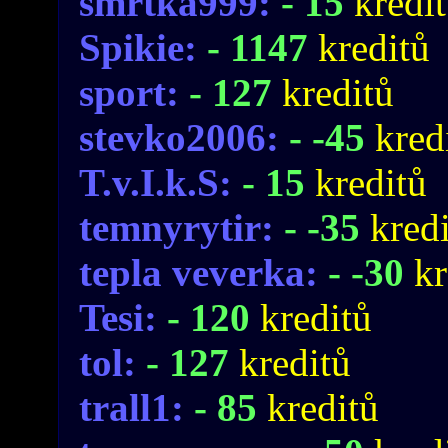
smrtka999:
- 15
kredi
Spikie:
- 1147
kreditů
sport:
- 127
kreditů
stevko2006:
- -45
kred
T.v.I.k.S:
- 15
kreditů
temnyrytir:
- -35
kred
tepla veverka:
- -30
kr
Tesi:
- 120
kreditů
tol:
- 127
kreditů
trall1:
- 85
kreditů