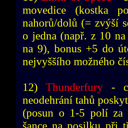
movedice (kostka p
nahorů/dolů (= zvýší 
o jedna (např. z 10 na 
na 9), bonus +5 do út
nejvyššího možného čís
12)
Thunderfury
- ce
neodehrání tahů posky
(posun o 1-5 polí za
šance na posilku při t