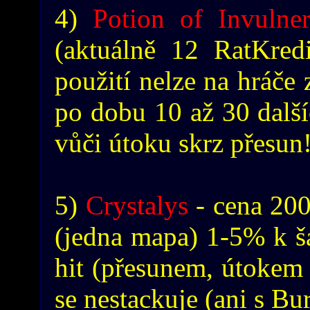
4)
Potion of Invulner
(aktuálně 12 RatKredi
použití nelze na hráče
po dobu 10 až 30 další
vůči útoku skrz přesun
5)
Crystalys
- cena 200
(jedna mapa) 1-5% k šan
hit (přesunem, útokem 
se nestackuje (ani s Bu