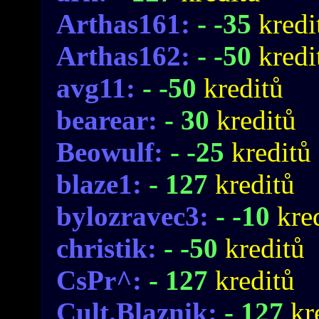
Arthas161:
- -35
kredi
Arthas162:
- -50
kredi
avg11:
- -50
kreditů
bearear:
- 30
kreditů
Beowulf:
- -25
kreditů
blaze1:
- 127
kreditů
bylozravec3:
- -10
kre
christik:
- -50
kreditů
CsPr^:
- 127
kreditů
Cult.Blaznik:
- 127
kr