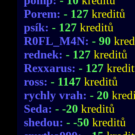
pomp:
- 10
kreditů
Porem:
- 127
kreditů
psík:
- 127
kreditů
R0FL_M4N:
- 90
kred
rednek:
- 127
kreditů
Rexxarus:
- 127
kredi
ross:
- 1147
kreditů
rychly vrah:
- 20
kred
Seda:
- -20
kreditů
shedou:
- -50
kreditů