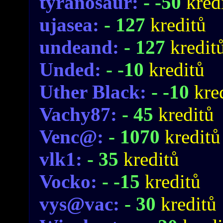
tyranosaur:
- -50
kred
ujasea:
- 127
kreditů
undeand:
- 127
kredit
Unded:
- -10
kreditů
Uther Black:
- -10
kre
Vachy87:
- 45
kreditů
Venc@:
- 1070
kreditů
vlk1:
- 35
kreditů
Vocko:
- -15
kreditů
vys@vac:
- 30
kreditů