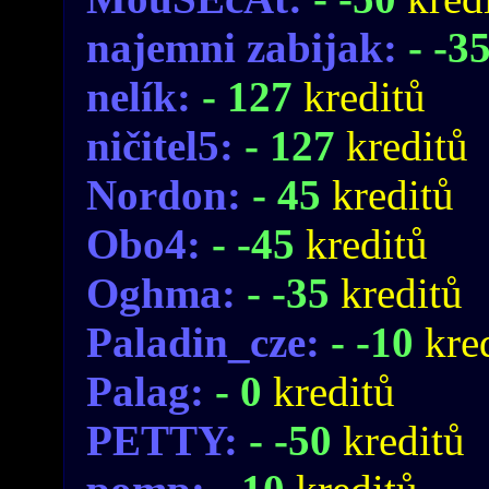
najemni zabijak:
- -3
nelík:
- 127
kreditů
ničitel5:
- 127
kreditů
Nordon:
- 45
kreditů
Obo4:
- -45
kreditů
Oghma:
- -35
kreditů
Paladin_cze:
- -10
kre
Palag:
- 0
kreditů
PETTY:
- -50
kreditů