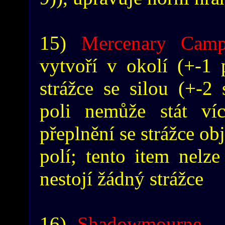
15)
Mercenary Cam
vytvoří v okolí (+-1 
strážce se silou (+-2 
poli nemůže stát víc
přeplnění se strážce ob
polí; tento item nelz
nestojí žádný strážce
16)
Shadowmourne
- 