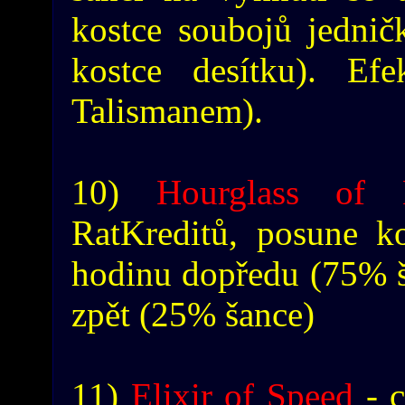
kostce soubojů jednič
kostce desítku). Ef
Talismanem).
10)
Hourglass of 
RatKreditů, posune k
hodinu dopředu (75% š
zpět (25% šance)
11)
Elixir of Speed
- c