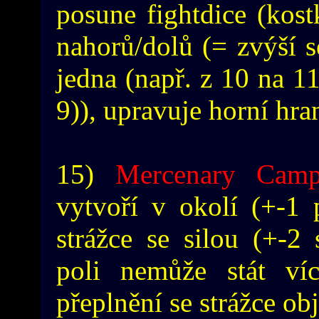
posune fightdice (kos
nahorů/dolů (= zvýší 
jedna (např. z 10 na 11
9)), upravuje horní hra
15)
Mercenary Cam
vytvoří v okolí (+-1 
strážce se silou (+-2 
poli nemůže stát víc
přeplnění se strážce ob