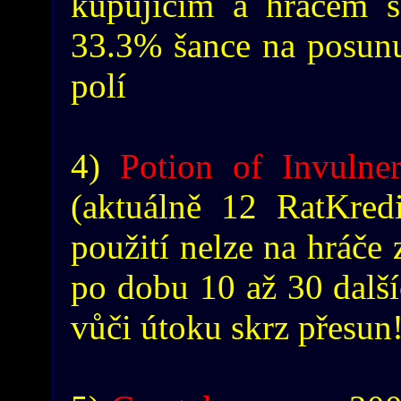
kupujícím a hráčem s
33.3% šance na posunut
polí
4)
Potion of Invulner
(aktuálně 12 RatKredi
použití nelze na hráče
po dobu 10 až 30 další
vůči útoku skrz přesun