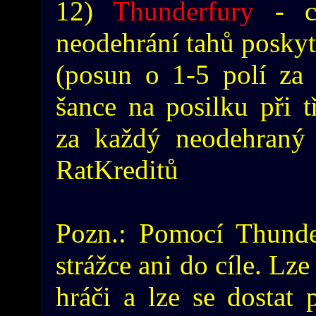
12)
Thunderfury
- ce
neodehrání tahů posky
(posun o 1-5 polí za
šance na posilku při t
za každý neodehraný 
RatKreditů
Pozn.: Pomocí Thunder
strážce ani do cíle. Lze
hráči a lze se dostat