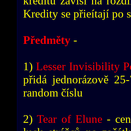
kreditů závisí na rozdí
Kredity se přieítají po 
Předměty
-
1)
Lesser Invisibility 
přidá jednorázově 25
random číslu
2)
Tear of Elune
- cen