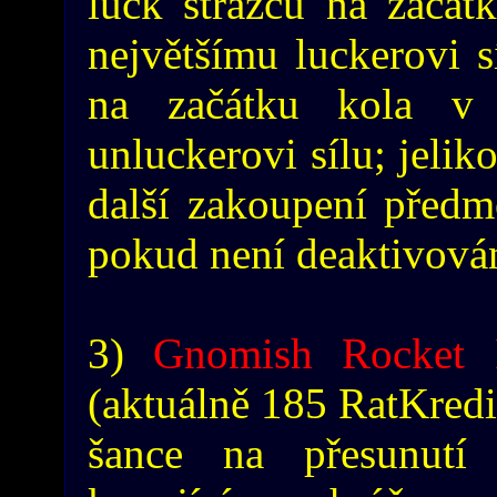
luck strážců na začát
největšímu luckerovi s
na začátku kola v 
unluckerovi sílu; jelik
další zakoupení předm
pokud není deaktivován
3)
Gnomish Rocket 
(aktuálně 185 RatKredi
šance na přesunut