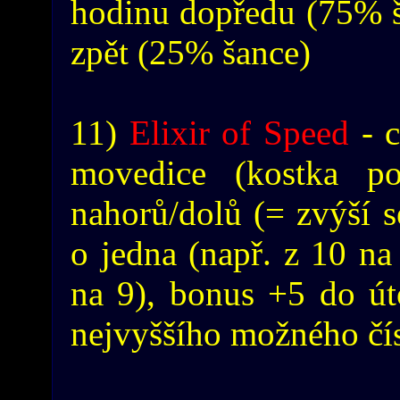
hodinu dopředu (75% š
zpět (25% šance)
11)
Elixir of Speed
- c
movedice (kostka p
nahorů/dolů (= zvýší 
o jedna (např. z 10 na 
na 9), bonus +5 do út
nejvyššího možného čís