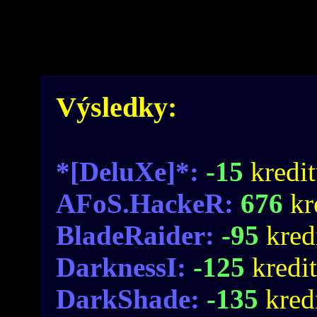
Výsledky:
*[DeluXe]*:
-15
kredi
AFoS.HackeR:
676
kr
BladeRaider:
-95
kred
DarknessI:
-125
kredi
DarkShade:
-135
kred