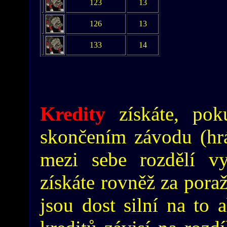
123
13
126
13
133
14
Kredity
získáte, pok
skončením závodu (hráč
mezi sebe rozdělí vy
získáte rovněž za poraž
jsou dost silní na to 