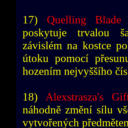
17)
Quelling Blade
-
poskytuje trvalou 
závislém na kostce p
útoku pomocí přesun
hozením nejvyššího čís
18)
Alexstrasza's Gif
náhodně změní sílu vše
vytvořených předmětem