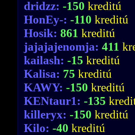
dridzz:
-150
kreditú
HonEy-:
-110
kreditú
Hosik:
861
kreditú
jajajajenomja:
411
kr
kailash:
-15
kreditú
Kalisa:
75
kreditú
KAWY:
-150
kreditú
KENtaur1:
-135
kredi
killeryx:
-150
kreditú
Kilo:
-40
kreditú