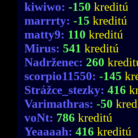
kiwiwo:
-150
kreditú
marrrty:
-15
kreditú
matty9:
110
kreditú
Mirus:
541
kreditú
Nadrženec:
260
kredit
scorpio11550:
-145
kr
Strážce_stezky:
416
k
Varimathras:
-50
kred
voNt:
786
kreditú
Yeaaaah:
416
kreditú