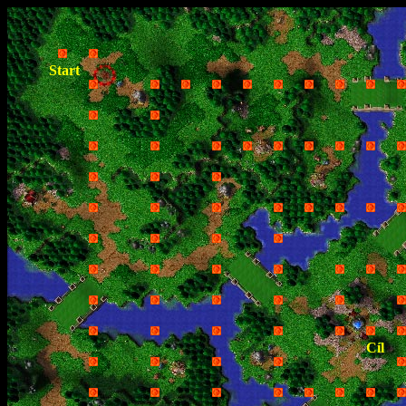
Start
Cíl