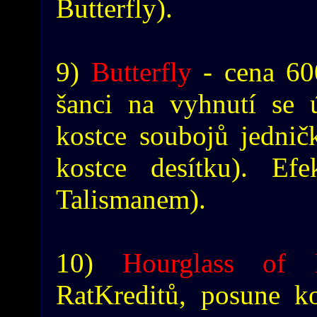
Butterfly).
9)
Butterfly
- cena 60
šanci na vyhnutí se 
kostce soubojů jednič
kostce desítku). Ef
Talismanem).
10)
Hourglass of 
RatKreditů, posune k