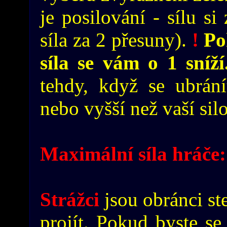
je posilování - sílu si
síla za 2 přesuny).
!
Pok
síla se vám o 1 sníž
tehdy, když se ubrání
nebo vyšší než vaší sil
Maximální síla hráče:
Strážci
jsou obránci st
projít. Pokud byste se