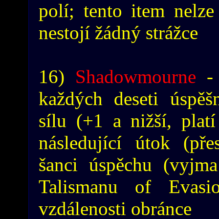
polí; tento item nelz
nestojí žádný strážce
16)
Shadowmourne
- 
každých deseti úspěšn
sílu (+1 a nižší, plat
následující útok (př
šanci úspěchu (vyjma
Talismanu of Evasi
vzdálenosti obránce