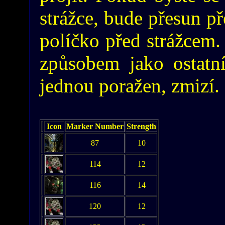
strážce, bude přesun př
políčko před strážcem. 
způsobem jako ostatní
jednou poražen, zmizí.
Icon
Marker Number
Strength
87
10
114
12
116
14
120
12