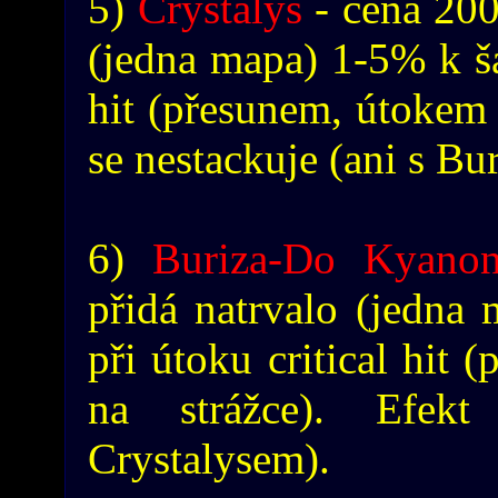
5)
Crystalys
- cena 200
(jedna mapa) 1-5% k šan
hit (přesunem, útokem 
se nestackuje (ani s Bu
6)
Buriza-Do Kyano
přidá natrvalo (jedna
při útoku critical hit
na strážce). Efek
Crystalysem).