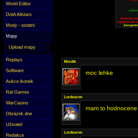
World Editor
výbor
DotA Allstars
Hodnotit m
registrovaní u
Mody - ostatní
Zaregistr
Mapy
Upload mapy
Replays
Mordik
Software
moc lehke
Aukce ikonek
Rat Games
Lordearon
WarCasino
mam to hodnocene a
Obrázek dne
Uživatel
Lordearon
Redakce