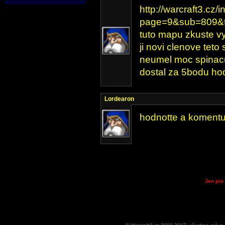
http://warcraft3.cz/
page=9&sub=809&t
tuto mapu zkuste vy
ji novi clenove teto
neumel moc spinacu
dostal za 5bodu ho
Lordearon
hodnotte a komentuj
Jen pro 