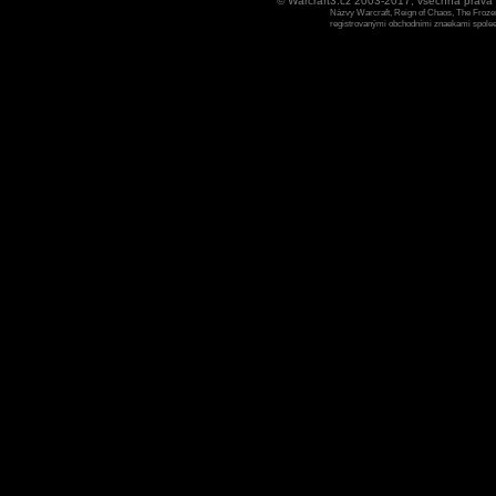
© Warcraft3.cz 2003-2017, všechna práv
Názvy Warcraft, Reign of Chaos, The Frozen
registrovanými obchodními znaekami spoleen