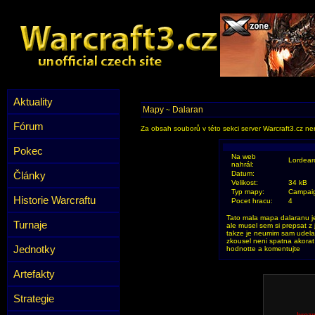
Aktuality
Mapy
Dalaran
~
Fórum
Za obsah souborů v této sekci server Warcraft3.cz ner
Pokec
Na web
Lordear
nahrál:
Články
Datum:
Velikost:
34 kB
Typ mapy:
Campai
Historie Warcraftu
Pocet hracu:
4
Tato mala mapa dalaranu j
Turnaje
ale musel sem si prepsat z 
takze je neumim sam udelat
zkousel neni spatna akorat
Jednotky
hodnotte a komentujte
Artefakty
Strategie
hroz