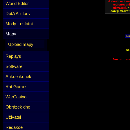
Hodnotit mohou
World Editor
registrovaní
uživatelé.
>
Zaregistrovat
DotA Allstars
Mody - ostatní
Mapy
No
Upload mapy
No
Replays
Jen pro zare
Software
Aukce ikonek
Rat Games
WarCasino
Obrázek dne
Uživatel
Redakce