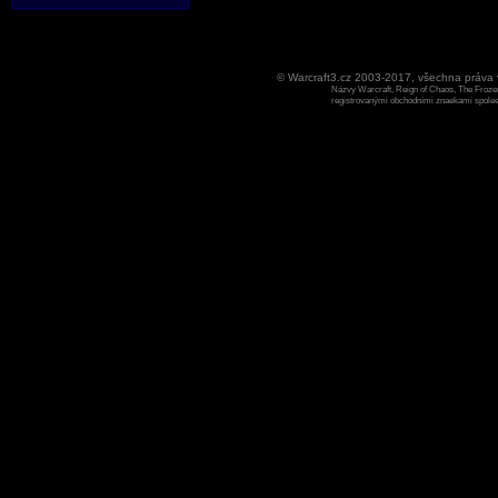
© Warcraft3.cz 2003-2017, všechna práv
Názvy Warcraft, Reign of Chaos, The Frozen
registrovanými obchodními znaekami spoleen