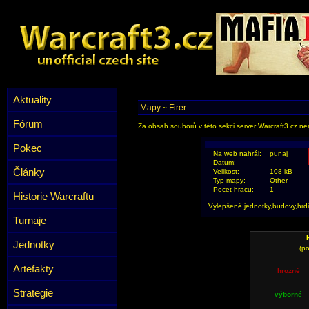
Aktuality
Mapy
Firer
~
Fórum
Za obsah souborů v této sekci server Warcraft3.cz ner
Pokec
Na web nahrál:
punaj
Datum:
Články
Velikost:
108 kB
Typ mapy:
Other
Pocet hracu:
1
Historie Warcraftu
Vylepšené jednotky,budovy,hrdi
Turnaje
Jednotky
(po
Artefakty
hrozné
Strategie
výborné