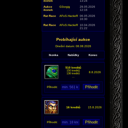
ikonek
13:24
Aukce
G3orgig
29.05.2026
ikonek
12:16
Rat Race
AFoS.HackeR
06.05.2026
16:30
Rat Race
AFoS.HackeR
10.04.2026
21:22
Probíhající aukce
Dnešní datum: 08.08.2026
Ikonka
Nabídky
Konec
510 kreditů
150 kreditů
8.8.2026
136 kreditů
...
Přihodit:
16 kreditů
15.8.2026
Přihodit: