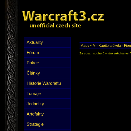
Aktuality
Mapy
M - Kapitola čtvrtá - Fio
~
Fórum
Za obsah souborů v této sekci server 
Pokec
Články
Historie Warcraftu
Turnaje
Jednotky
Artefakty
Strategie