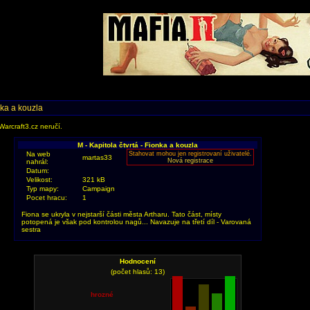
nka a kouzla
Warcraft3.cz neručí.
M - Kapitola čtvrtá - Fionka a kouzla
Na web
Stahovat mohou jen registrovaní uživatelé.
martas33
Nová registrace
nahrál:
Datum:
Velikost:
321 kB
Typ mapy:
Campaign
Pocet hracu:
1
Fiona se ukryla v nejstarší části města Artharu. Tato část, místy
potopená je však pod kontrolou nagů... Navazuje na třetí díl - Varovaná
sestra
Hodnocení
(počet hlasů: 13)
hrozné