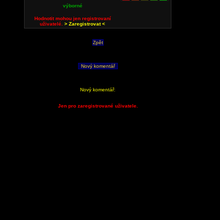
výborné
Hodnotit mohou jen registrovaní
uživatelé.
> Zaregistrovat <
Zpět
Nový komentář
Nový komentář:
Jen pro zaregistrované uživatele.