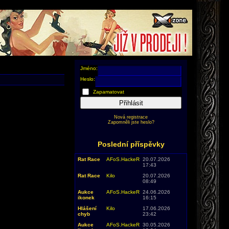
Jméno:
Heslo:
Zapamatovat
Přihlásit
Nová registrace
Zapomněli jste heslo?
Poslední příspěvky
Rat Race
AFoS.HackeR
20.07.2026
17:43
Rat Race
Kilo
20.07.2026
08:49
Aukce
AFoS.HackeR
24.06.2026
ikonek
16:15
Hlášení
Kilo
17.06.2026
chyb
23:42
Aukce
AFoS.HackeR
30.05.2026