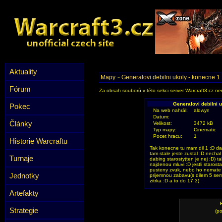
Aktuality
Mapy
Generalovi debilni ukoly - konecne 1 :
~
Fórum
Za obsah souborů v této sekci server Warcraft3.cz ner
Generalovi debilni u
Pokec
Na web nahrál:
aldwyn
Datum:
Články
Velikost:
3472 kB
Typ mapy:
Cinematic
Pocet hracu:
1
Historie Warcraftu
Tak konecne tu mam dil 1 :D da
tam stale jeste zustal :D necha
Turnaje
dabing starosty(ten je nej :D) 
najdenou mluvi :D jestli starost
pusteny zvuk, nebo ho nemate p
Jednotky
prijemnou zabavu(s dilem 5 sem 
zitrka :D a to do 17.3)
Artefakty
Strategie
(po