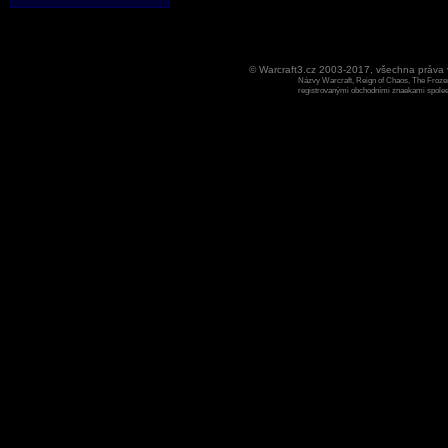
© Warcraft3.cz 2003-2017, všechna práv
Názvy Warcraft, Reign of Chaos, The Frozen
registrovanými obchodními znaekami spoleen