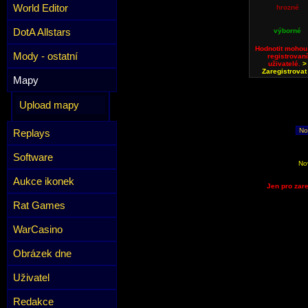
World Editor
hrozné
DotA Allstars
výborné
Hodnotit mohou
Mody - ostatní
registrovaní
uživatelé.
>
Zaregistrovat
Mapy
Upload mapy
No
Replays
Software
No
Aukce ikonek
Jen pro zare
Rat Games
WarCasino
Obrázek dne
Uživatel
Redakce