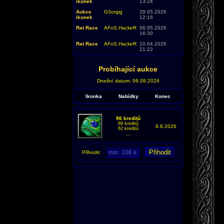
ikonek
13:24
Aukce
G3orgig
29.05.2026
ikonek
12:16
Rat Race
AFoS.HackeR
06.05.2026
16:30
Rat Race
AFoS.HackeR
10.04.2026
21:22
Probíhající aukce
Dnešní datum: 06.08.2026
Ikonka
Nabídky
Konec
96 kreditů
69 kreditů
8.8.2026
62 kreditů
...
Přihodit: