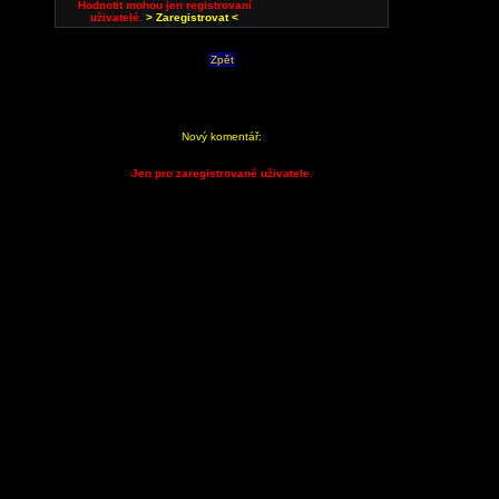
Hodnotit mohou jen registrovaní
uživatelé.
> Zaregistrovat <
Zpět
Nový komentář:
Jen pro zaregistrované uživatele.