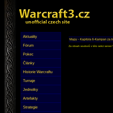
Aktuality
Mapy
Kapitola 6-Kampan za li
~
Fórum
Za obsah souborů v této sekci server 
Pokec
Články
Historie Warcraftu
Turnaje
Jednotky
Artefakty
Strategie