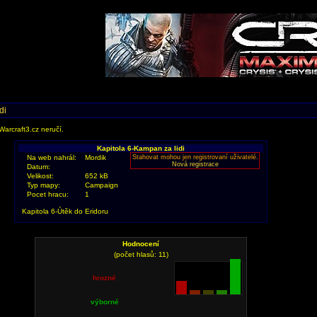
di
Warcraft3.cz neručí.
Kapitola 6-Kampan za lidi
Na web nahrál:
Mordik
Stahovat mohou jen registrovaní uživatelé.
Nová registrace
Datum:
Velikost:
652 kB
Typ mapy:
Campaign
Pocet hracu:
1
Kapitola 6-Útěk do Eridoru
Hodnocení
(počet hlasů: 11)
hrozné
výborné