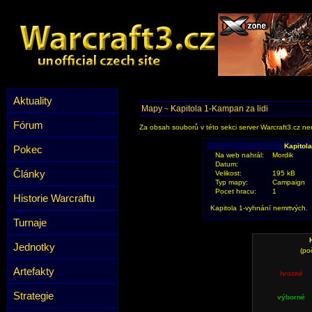
Aktuality
Mapy
Kapitola 1-Kampan za lidi
~
Fórum
Za obsah souborů v této sekci server Warcraft3.cz ner
Kapitola
Pokec
Na web nahrál:
Mordik
Datum:
Články
Velikost:
195 kB
Typ mapy:
Campaign
Pocet hracu:
1
Historie Warcraftu
Kapitola 1-vyhnání nemrtvých.
Turnaje
Jednotky
(po
Artefakty
hrozné
Strategie
výborné