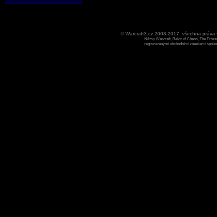
© Warcraft3.cz 2003-2017, všechna práv
Názvy Warcraft, Reign of Chaos, The Frozen
registrovanými obchodními znaekami spoleen