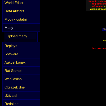
Hodnotit mohou
World Editor
registrovaní
uživatelé.
>
Zaregistrovat
DotA Allstars
Mody - ostatní
Mapy
No
Upload mapy
No
Replays
Jen pro zare
Software
Aukce ikonek
Rat Games
WarCasino
Obrázek dne
Uživatel
Redakce