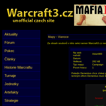
Aktuality
Mapy
Vianoce
~
Fórum
Za obsah souborů v této sekci server Warcraft3.cz ner
Pokec
Na web
AdamW3
nahrál:
Články
Datum:
Velikost:
262 kB
Typ mapy:
Campaign
Historie Warcraftu
Pocet hracu:
1
Paladin Demetrius chce získat 
Turnaje
temným elfom Demetrius musí do
Jednotky
(po
Artefakty
hrozné
Strategie