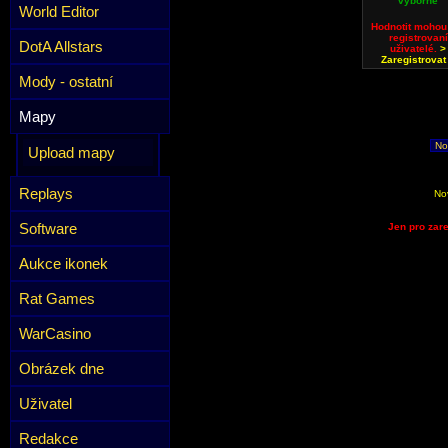
výborné
World Editor
Hodnotit mohou
registrovaní
DotA Allstars
uživatelé.
>
Zaregistrovat
Mody - ostatní
Mapy
No
Upload mapy
Replays
No
Software
Jen pro zare
Aukce ikonek
Rat Games
WarCasino
Obrázek dne
Uživatel
Redakce