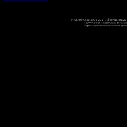
© Warcraft3.cz 2003-2017, všechna práv
Názvy Warcraft, Reign of Chaos, The Frozen
registrovanými obchodními znaekami spoleen