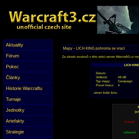
Aktuality
Mapy
LICH KING pohroma se vrací
~
Fórum
Za obsah souborů v této sekci server Warcraft3.cz ner
LICH KIN
Pokec
Datum:
Články
Velikost:
49 kB
Typ mapy:
Campaign
Pocet hracu:
4
Historie Warcraftu
ubran krále lichu
Turnaje
Jednotky
(po
Artefakty
hrozné
Strategie
výborné