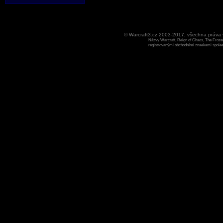
© Warcraft3.cz 2003-2017, všechna práv
Názvy Warcraft, Reign of Chaos, The Frozen
registrovanými obchodními znaekami spoleen