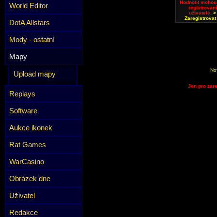
Hodnotit mohou
World Editor
registrovaní
uživatelé.
>
Zaregistrovat
DotA Allstars
Mody - ostatní
Mapy
No
Upload mapy
Jen pro zare
Replays
Software
Aukce ikonek
Rat Games
WarCasino
Obrázek dne
Uživatel
Redakce