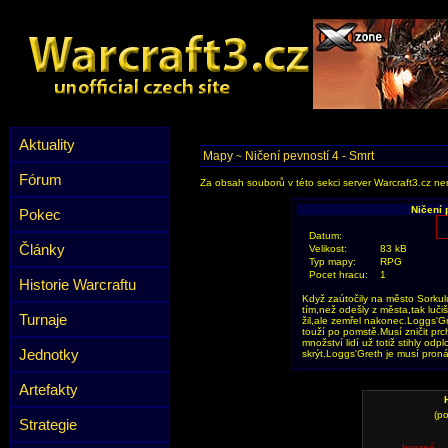
Aktuality
Mapy
Ničení pevností 4 - Smrt
~
Fórum
Za obsah souborů v této sekci server Warcraft3.cz ner
Ničení 
Pokec
Datum:
Články
Velikost:
83 kB
Typ mapy:
RPG
Pocet hracu:
1
Historie Warcraftu
Když zaútočily na město Sorkul
tím,než odešly z města,tak luči
Turnaje
žil,ale zemřel nakonec.Loggs'G
touží po pomstě.Musí zničit prch
množství lidí už totiž stihly od
Jednotky
skrýt.Loggs'Greth je musí pron
Artefakty
(po
Strategie
hrozné