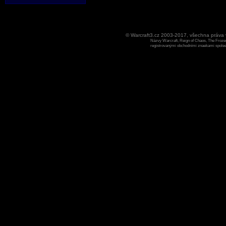
© Warcraft3.cz 2003-2017, všechna práv
Názvy Warcraft, Reign of Chaos, The Frozen
registrovanými obchodními znaekami spoleen