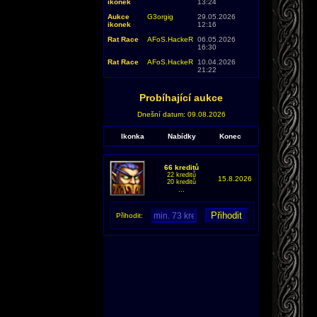
ikonek
13:24
Aukce
G3orgig
29.05.2026
ikonek
12:16
Rat Race
AFoS.HackeR
06.05.2026
16:30
Rat Race
AFoS.HackeR
10.04.2026
21:22
Probíhající aukce
Dnešní datum: 09.08.2026
Ikonka
Nabídky
Konec
66 kreditů
22 kreditů
15.8.2026
20 kreditů
...
Přihodit: