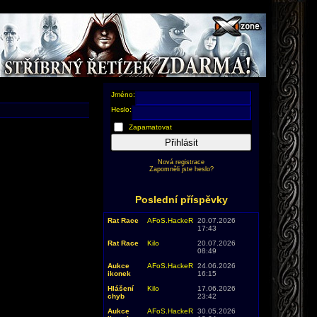
Jméno:
Heslo:
Zapamatovat
Přihlásit
Nová registrace
Zapomněli jste heslo?
Poslední příspěvky
Rat Race
AFoS.HackeR
20.07.2026
17:43
Rat Race
Kilo
20.07.2026
08:49
Aukce
AFoS.HackeR
24.06.2026
ikonek
16:15
Hlášení
Kilo
17.06.2026
chyb
23:42
Aukce
AFoS.HackeR
30.05.2026