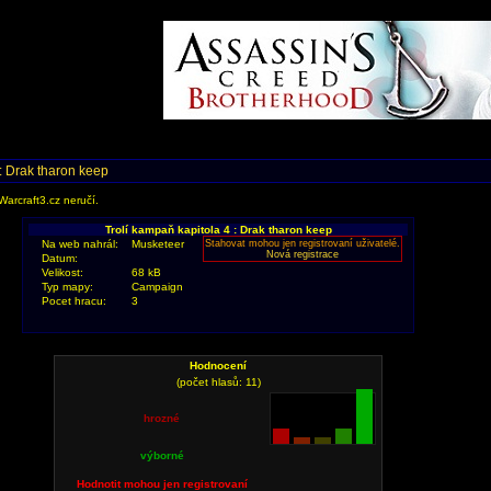
 : Drak tharon keep
Warcraft3.cz neručí.
Trolí kampaň kapitola 4 : Drak tharon keep
Na web nahrál:
Musketeer
Stahovat mohou jen registrovaní uživatelé.
Nová registrace
Datum:
Velikost:
68 kB
Typ mapy:
Campaign
Pocet hracu:
3
Hodnocení
(počet hlasů: 11)
hrozné
výborné
Hodnotit mohou jen registrovaní