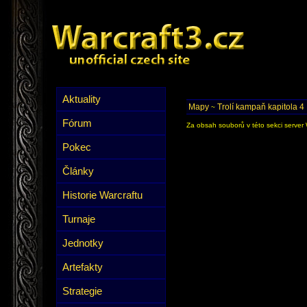
Aktuality
Mapy
Trolí kampaň kapitola 4
~
Fórum
Za obsah souborů v této sekci server 
Pokec
Články
Historie Warcraftu
Turnaje
Jednotky
Artefakty
Strategie