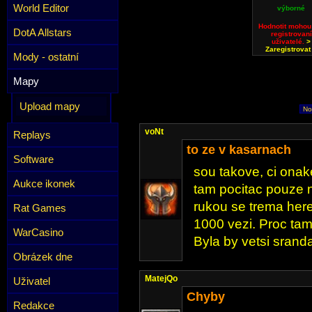
World Editor
výborné
Hodnotit mohou
DotA Allstars
registrovaní
uživatelé.
>
Zaregistrovat
Mody - ostatní
Mapy
Upload mapy
No
voNt
Replays
to ze v kasarnach
Software
sou takove, ci onake
Aukce ikonek
tam pocitac pouze n
rukou se trema her
Rat Games
1000 vezi. Proc ta
WarCasino
Byla by vetsi sranda
Obrázek dne
MatejQo
Uživatel
Chyby
Redakce