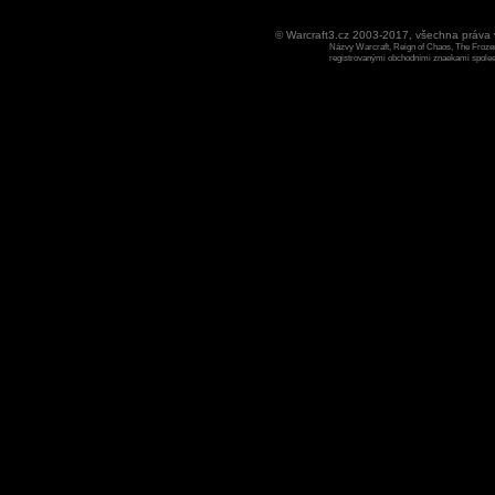
© Warcraft3.cz 2003-2017, všechna práv
Názvy Warcraft, Reign of Chaos, The Frozen
registrovanými obchodními znaekami spoleen