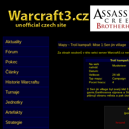
Aktuality
Mapy
Trolí kampaň: Mise 1:Sen jin village
~
Fórum
Za obsah souborů v této sekci server Warcraft3.cz ner
Trolí kampaň:
Pokec
Na web
Musketeer
nahrál:
Články
Datum:
Velikost:
26 kB
Typ mapy:
Campaign
Historie Warcraftu
Pocet hracu:
4
V Sen jin village byl svatý klid 3 
Turnaje
ganis,Garithosova výprava a Strá
plánují obranu města a pak úto
Jednotky
Artefakty
(po
Strategie
hrozné