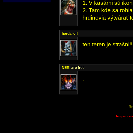
1. V kasárni sú iko
2. Tam kde sa robia 
hrdinovia výtvárať 
horda jo!!
ten teren je strašni!
NERI
are free
.
No
Jen pro zare