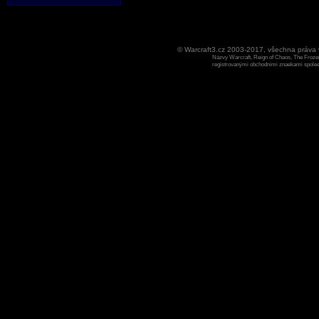
© Warcraft3.cz 2003-2017, všechna práv
Názvy Warcraft, Reign of Chaos, The Frozen
registrovanými obchodními znaekami spoleen