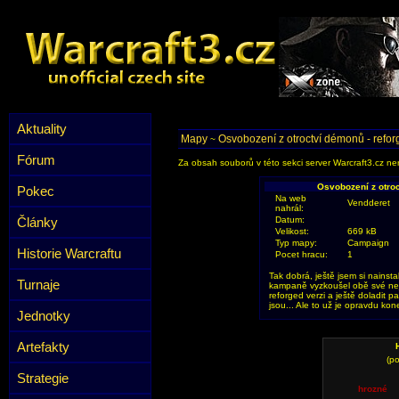
Aktuality
Mapy
Osvobození z otroctví démonů - refor
~
Fórum
Za obsah souborů v této sekci server Warcraft3.cz ner
Osvobození z otroc
Pokec
Na web
Vendderet
nahrál:
Články
Datum:
Velikost:
669 kB
Typ mapy:
Campaign
Historie Warcraftu
Pocet hracu:
1
Tak dobrá, ještě jsem si nainsta
Turnaje
kampaně vyzkoušel obě své nejle
reforged verzi a ještě doladit p
jsou... Ale to už je opravdu kon
Jednotky
Artefakty
(po
Strategie
hrozné