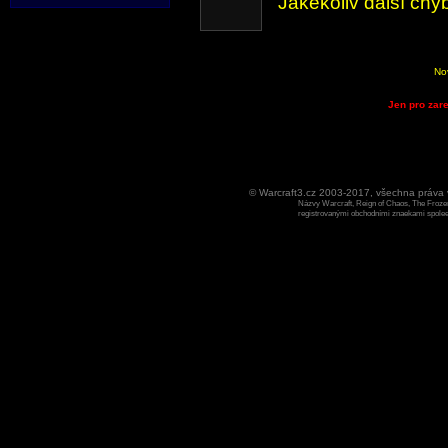
Jakékoliv další chy
No
Jen pro zare
© Warcraft3.cz 2003-2017, všechna práv
Názvy Warcraft, Reign of Chaos, The Frozen
registrovanými obchodními znaekami spoleen