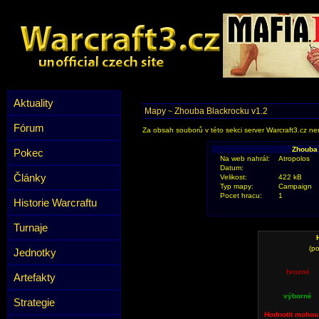
Aktuality
Mapy
Zhouba Blackrocku v1.2
~
Fórum
Za obsah souborů v této sekci server Warcraft3.cz ner
Zhouba
Pokec
Na web nahrál:
Atropolos
Datum:
Články
Velikost:
422 kB
Typ mapy:
Campaign
Pocet hracu:
1
Historie Warcraftu
Turnaje
(po
Jednotky
hrozné
Artefakty
výborné
Strategie
Hodnotit mohou