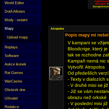
registrovaní
World Editor
uživatelé.
>
Zaregistrovat
DotA Allstars
Mody - ostatní
Mapy
Atropolos
Popis mapy mi nešel 
Upload mapy
V kampani se vžije
Replays
Bloodcrige, který j
tak se rozhodne zalo
Software
Kampaň nemá nic sp
Aukce ikonek
Vytvořil: Atropolos
Rat Games
Od předešlích verz
- Texty v dialozích 
WarCasino
- V druhé misi se ji
Obrázek dne
- Již se vám nestane
obrazu než orkské
Uživatel
- V poslední misi j
Redakce