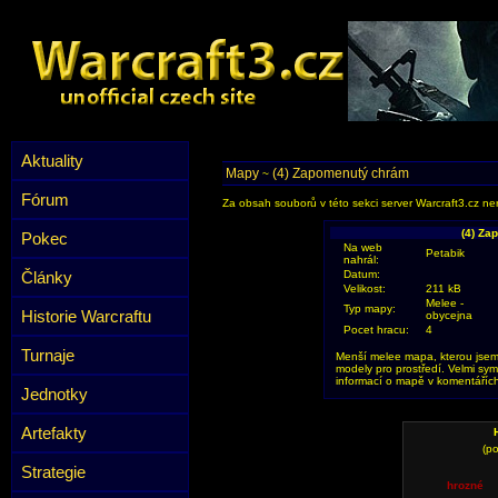
Aktuality
Mapy
(4) Zapomenutý chrám
~
Fórum
Za obsah souborů v této sekci server Warcraft3.cz ner
(4) Z
Pokec
Na web
Petabik
nahrál:
Články
Datum:
Velikost:
211 kB
Melee -
Typ mapy:
Historie Warcraftu
obycejna
Pocet hracu:
4
Turnaje
Menší melee mapa, kterou jsem 
modely pro prostředí. Velmi syme
informací o mapě v komentáříc
Jednotky
Artefakty
(po
Strategie
hrozné