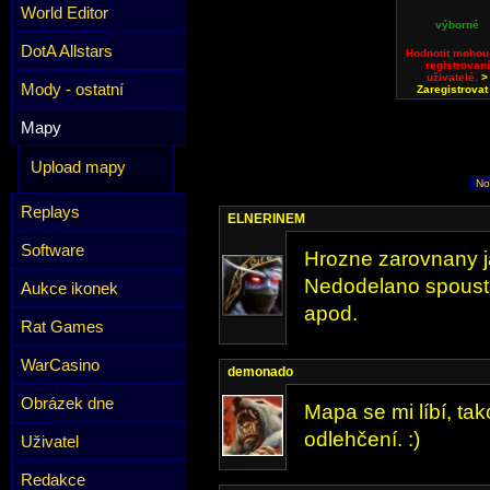
World Editor
výborné
DotA Allstars
Hodnotit mohou
registrovaní
uživatelé.
>
Mody - ostatní
Zaregistrovat
Mapy
Upload mapy
No
Replays
ELNERINEM
Software
Hrozne zarovnany ja
Nedodelano spousta
Aukce ikonek
apod.
Rat Games
WarCasino
demonado
Obrázek dne
Mapa se mi líbí, ta
odlehčení. :)
Uživatel
Redakce