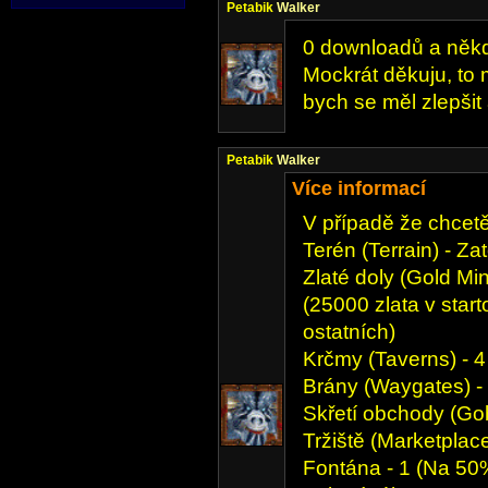
Petabik
Walker
0 downloadů a někdo
Mockrát děkuju, to 
bych se měl zlepšit
Petabik
Walker
Více informací
V případě že chcetě 
Terén (Terrain) - Za
Zlaté doly (Gold Min
(25000 zlata v star
ostatních)
Krčmy (Taverns) - 4
Brány (Waygates) -
Skřetí obchody (Gob
Tržiště (Marketplace
Fontána - 1 (Na 50