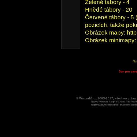
Zelené tábory - 4
Hnědé tábory - 20
Červené tábory - 5 (
pozicích, takže pok
Obrázek mapy: http
Obrázek minimapy: 
No
Jen pro zare
© Warcraft3.cz 2003-2017, všechna práv
Názvy Warcraft, Reign of Chaos, The Frozen
registrovanými obchodními znaekami spoleen