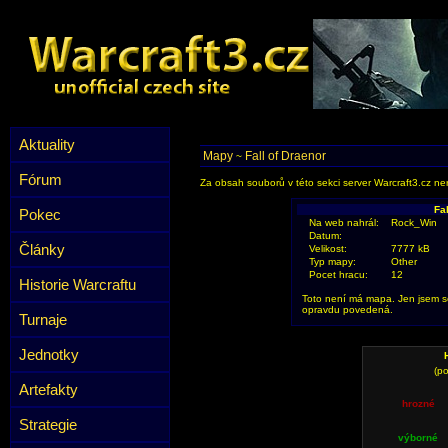
Aktuality
Mapy
Fall of Draenor
~
Fórum
Za obsah souborů v této sekci server Warcraft3.cz ner
Fa
Pokec
Na web nahrál:
Rock_Win
Datum:
Články
Velikost:
7777 kB
Typ mapy:
Other
Pocet hracu:
12
Historie Warcraftu
Toto není má mapa. Jen jsem se 
opravdu povedená.
Turnaje
Jednotky
(po
Artefakty
hrozné
Strategie
výborné