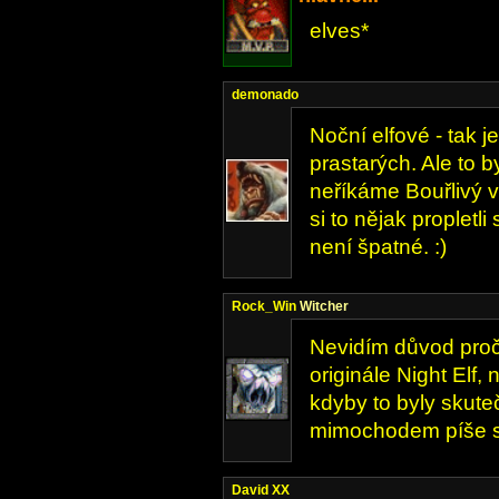
elves*
demonado
Noční elfové - tak j
prastarých. Ale to b
neříkáme Bouřlivý v
si to nějak propletl
není špatné. :)
Rock_Win
Witcher
Nevidím důvod proč.
originále Night Elf,
kdyby to byly skuteč
mimochodem píše se
David XX