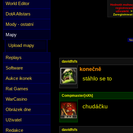
World Editor
Hodnotit mohou
registrovaní
uživatelé.
>
DotA Allstars
Zaregistrovat
Mody - ostatní
Mapy
No
Upload mapy
Replays
davidfsfs
Software
konečně
stáhlo se to
Aukce ikonek
Rat Games
Compmaster[nXh]
WarCasino
chudáčku
Obrázek dne
Uživatel
Redakce
davidfsfs