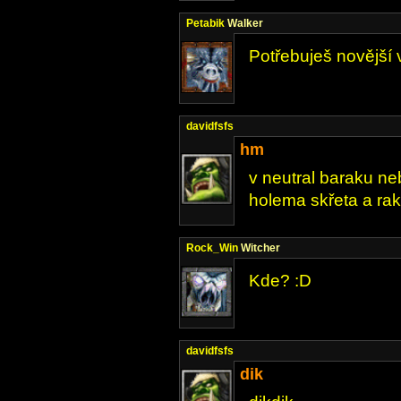
Petabik
Walker
Potřebuješ novější 
davidfsfs
hm
v neutral baraku ne
holema skřeta a rak
Rock_Win
Witcher
Kde? :D
davidfsfs
dik