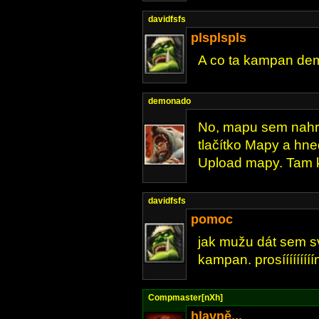
davidfsfs
plsplspls
A co ta kampan de
demonado
No, mapu sem nahra
tlačítko Mapy a hne
Upload mapy. Tam kli
davidfsfs
pomoc
jak mužu dát sem s
kampan. prosííííí
Compmaster[nXh]
hlavně...