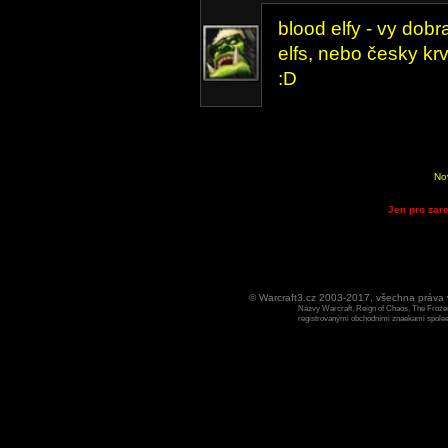
blood elfy - vy dobr
elfs, nebo česky kr
:D
No
Jen pro zare
© Warcraft3.cz 2003-2017, všechna práv
Názvy Warcraft, Reign of Chaos, The Frozen
registrovanými obchodními znaekami spoleen