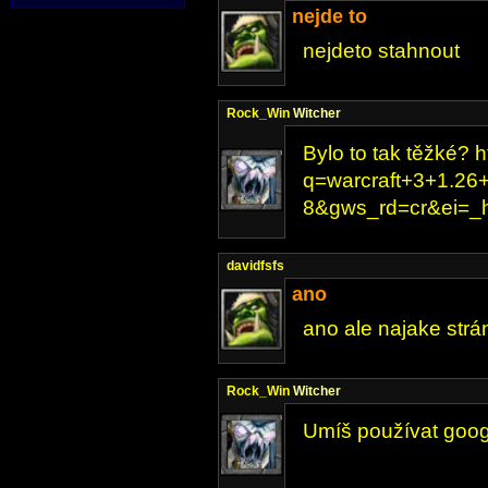
nejde to
nejdeto stahnout
Rock_Win
Witcher
Bylo to tak těžké? 
q=warcraft+3+1.26+
8&gws_rd=cr&ei=
davidfsfs
ano
ano ale najake strá
Rock_Win
Witcher
Umíš používat goo