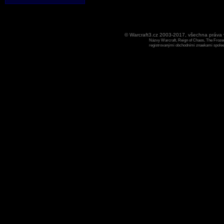
© Warcraft3.cz 2003-2017, všechna práv
Názvy Warcraft, Reign of Chaos, The Frozen
registrovanými obchodními znaekami spoleen