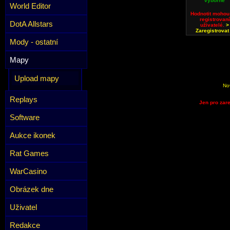
výborné
World Editor
Hodnotit mohou
registrovaní
DotA Allstars
uživatelé.
>
Zaregistrovat
Mody - ostatní
Mapy
Upload mapy
No
Replays
Jen pro zare
Software
Aukce ikonek
Rat Games
WarCasino
Obrázek dne
Uživatel
Redakce