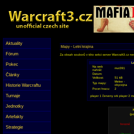
Aktuality
Mapy
Letní krajina
~
Fórum
Za obsah souborů v této sekci server Warcraft3.cz ner
L
Pokec
Na web
mut391
nahrál:
Články
Datum:
Velikost:
51 kB
Melee -
Typ mapy:
Historie Warcraftu
obycejna
Pocet hracu:
2
Turnaje
player 1 červeny ork player 2 
Jednotky
(po
Artefakty
hrozné
Strategie