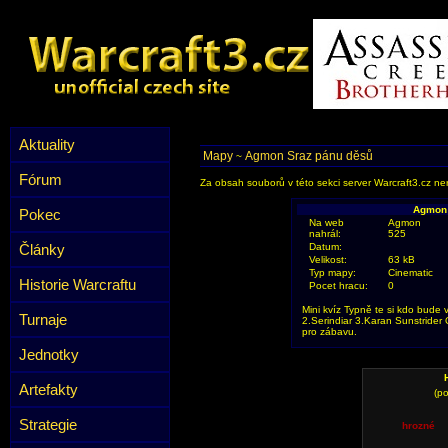
Aktuality
Mapy
Agmon Sraz pánu děsů
~
Fórum
Za obsah souborů v této sekci server Warcraft3.cz ner
Agmon 
Pokec
Na web
Agmon
nahrál:
525
Články
Datum:
Velikost:
63 kB
Typ mapy:
Cinematic
Historie Warcraftu
Pocet hracu:
0
Mini kvíz Typně te si kdo bude 
Turnaje
2.Serindiar 3.Karan Sunstrider 
pro zábavu.
Jednotky
Artefakty
(po
Strategie
hrozné