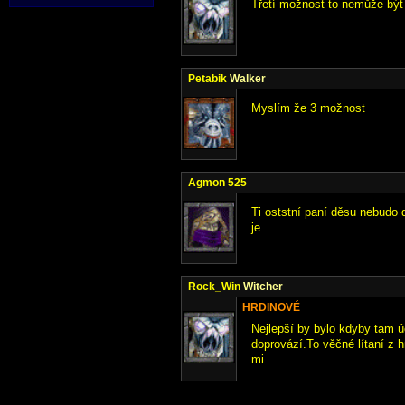
Třetí možnost to nemůže být 
Petabik
Walker
Myslím že 3 možnost
Agmon 525
Ti oststní paní děsu nebudo d
je.
Rock_Win
Witcher
HRDINOVÉ
Nejlepší by bylo kdyby tam ú
doprovází.To věčné lítaní z 
mi…