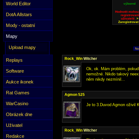
World Editor
výborné
Hodnotit mohou
DotA Allstars
registrovaní
uživatelé.
>
Zaregistrovat
Mody - ostatní
Mapy
Upload mapy
No
Rock_Win
Witcher
Replays
Ok, ok. Mám problém, pokud by
Software
nemožné. Nikdo takový neexi
něm nikdy nezmínil...
Aukce ikonek
Rat Games
Agmon 525
WarCasino
Je to 3.Duvod Agmon oživil Ka
Obrázek dne
Uživatel
Rock_Win
Witcher
Redakce