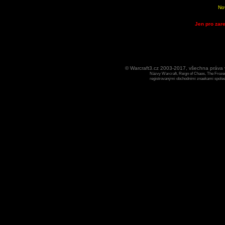
No
Jen pro zare
© Warcraft3.cz 2003-2017, všechna práv
Názvy Warcraft, Reign of Chaos, The Frozen
registrovanými obchodními znaekami spoleen