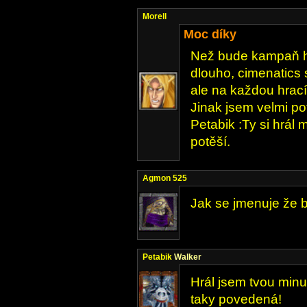
Morell
Moc díky
Než bude kampaň ho
dlouho, cimenatics 
ale na každou hrací
Jinak jsem velmi po
Petabik :Ty si hrál
potěší.
Agmon 525
Jak se jmenuje že by
Petabik
Walker
Hrál jsem tvou minu
taky povedená!