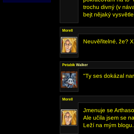
trochu divný (v náv
bejt nějaký vysvětle
Morell
Neuvěřitelné, že? 
Petabik
Walker
"Ty ses dokázal nar
Morell
Jmenuje se Arthaso
Ale učila jsem se n
Leží na mým blogu.