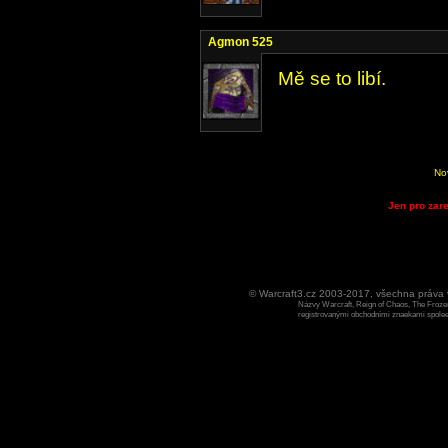
Agmon 525
Mě se to libí.
No
Jen pro zare
© Warcraft3.cz 2003-2017, všechna práv
Názvy Warcraft, Reign of Chaos, The Frozen
registrovanými obchodními znaekami spoleen