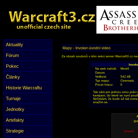
Aktuality
Mapy
Invoker-úvodní video
~
Fórum
Za obsah souborů v této sekci server Warcraft3.cz ner
Invok
Pokec
Na web nahrál:
Morell
Datum:
Články
Velikost:
542 kB
Typ mapy:
Cinematic
Pocet hracu:
0
Historie Warcraftu
Tak vám pro jednou svou práci
kampani, do které se nyní pouš
Turnaje
Nečekám, že bude až tak extra, 
snažím se.
Jednotky
Artefakty
(po
Strategie
hrozné