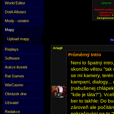
World Editor
výborné
Hodnotit mohou
DotA Allstars
registrovaní
uživatelé.
>
Zaregistrovat
Mody - ostatní
Mapy
Upload mapy
No
Ariagil
Replays
Průměrný intro
Software
Neni to špatný intro
Aukce ikonek
skončilo větou "tak 
se mi kamery, terén
Rat Games
kampaní, dialogy... 
WarCasino
(nabušenej chlápek 
Obrázek dne
"kde je táta?"). Vce
ber to takhle: Do b
Uživatel
zároveň ale počítám
Redakce
pokračování na to "