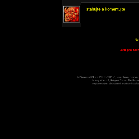
stahujte a komentujte
No
Jen pro zare
© Warcraft3.cz 2003-2017, všechna práv
Názvy Warcraft, Reign of Chaos, The Frozen
registrovanými obchodními znaekami spoleen