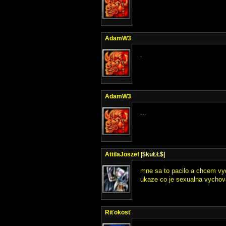
AdamW3
.
AdamW3
...
AttilaJoszef
|$kuŁŁ$|
mne sa to pacilo a chcem vy
ukaze co je sexualna vycho
Riťokosť