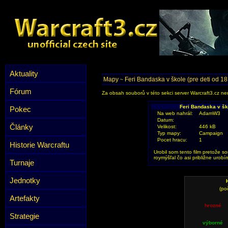
Aktuality
Mapy
Feri Bandaska v škole (pre deti od 18
~
Fórum
Za obsah souborů v této sekci server Warcraft3.cz ner
Feri Bandaska v ško
Pokec
Na web nahrál:
AdamW3
Datum:
Články
Velikost:
446 kB
Typ mapy:
Campaign
Pocet hracu:
1
Historie Warcraftu
Urobil som tento film pretože so
roymýšľal čo asi približne urob
Turnaje
Jednotky
(po
Artefakty
hrozné
Strategie
výborné