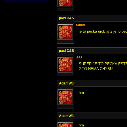
paxi
C&S
super
je to pecka urob aj 2 je to 
paxi
C&S
JJJ
SUPER JE TO PECKA EST
2 TO NEMA CHYBU
AdamW3
hm
AdamW3
hm