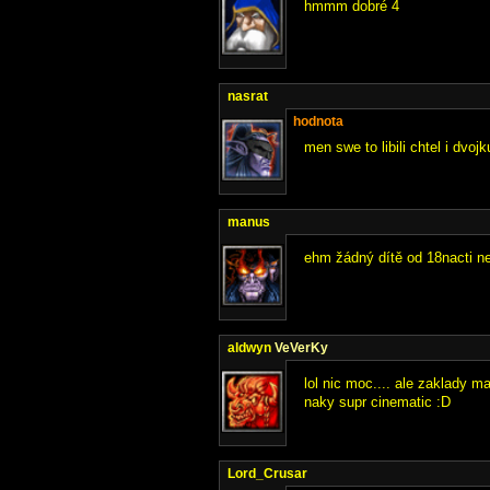
hmmm dobré 4
nasrat
hodnota
men swe to libili chtel i dvojk
manus
ehm žádný dítě od 18nacti ne
aldwyn
VeVerKy
lol nic moc.... ale zaklady m
naky supr cinematic :D
Lord_Crusar