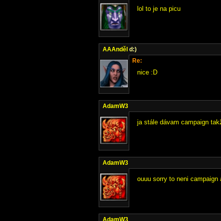
lol to je na picu
AAAnděl
d:)
Re:
nice :D
AdamW3
ja stále dávam campaign tak
AdamW3
ouuu sorry to neni campaign 
AdamW3