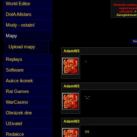
World Editor
Hodnotit mohou
registrovaní
uživatelé.
>
DotA Allstars
Zaregistrovat
Mody - ostatní
Mapy
No
Upload mapy
AdamW3
Replays
-
Software
Aukce ikonek
AdamW3
Rat Games
-_-
WarCasino
Obrázek dne
AdamW3
Uživatel
ss
Redakce