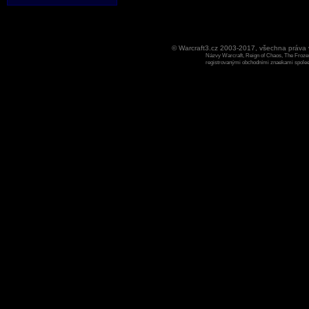
© Warcraft3.cz 2003-2017, všechna práv
Názvy Warcraft, Reign of Chaos, The Frozen
registrovanými obchodními znaekami spoleen