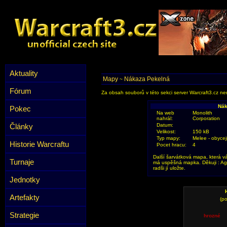
Aktuality
Mapy
Nákaza Pekelná
~
Fórum
Za obsah souborů v této sekci server Warcraft3.cz ner
Nák
Pokec
Na web
Monolith
nahrál:
Corporation
Články
Datum:
Velikost:
150 kB
Typ mapy:
Melee - obyce
Historie Warcraftu
Pocet hracu:
4
Další šarvátková mapa, která vá
Turnaje
má uspěšná mapka. Děkuji : Aga
radši jí uložte.
Jednotky
Artefakty
(po
Strategie
hrozné