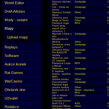
Operace dánsko
Campaign
1
World Editor
40%
CoL - Cesta do
Campaign
1
temna
DotA Allstars
Operace Zombie
Other
1
Demo
Utherovo auto
Cinematic
0
Mody - ostatní
Reign of Terror
Other
6
Plamená Legie
RPG
1
Fixed! (resp.
Mapy
aspoň něco
opraveno :)
Warcraft 3 bitva o
Campaign
1
Upload mapy
trůn
Mondhettonův
Minihra
Other
1
Danielova cesta
Campaign
1
Replays
kampaň-1
Záhadné Plány
Cinematic
1
Pro BAGOTA
Other
1
Software
modely
Illidanova zast -
Campaign
1
10. kapitola
Plamenná Legie
RPG
1
Aukce ikonek
a Mouár
Illidanova zast -
Campaign
1
9. kapitola
Rat Games
Greina - mezihra
Cinematic
4
(lidé)
Ukázka baraku
Other
1
WarCasino
Znovuzrození
Campaign
1
Plamené legie
ukazka modelu
Other
1
Obrázek dne
Greina-ork v0.2
Melee - obycejna
3
Zlo!!
RPG
1
Jak to vlastne
Cinematic
1
Uživatel
bylo s tim
Ledovym trunem
NotP 0.6.1
AOS
4
Redakce
Dobývání Města
Other
1
(Zkušební verze)