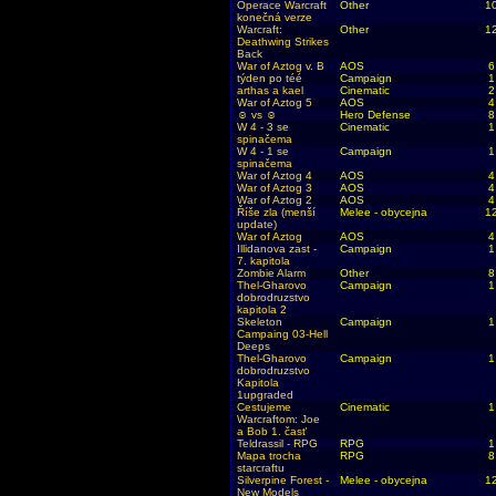
Operace Warcraft
Other
1
konečná verze
Warcraft:
Other
1
Deathwing Strikes
Back
War of Aztog v. B
AOS
6
týden po téé
Campaign
1
arthas a kael
Cinematic
2
War of Aztog 5
AOS
4
☺ vs ☺
Hero Defense
8
W 4 - 3 se
Cinematic
1
spinačema
W 4 - 1 se
Campaign
1
spinačema
War of Aztog 4
AOS
4
War of Aztog 3
AOS
4
War of Aztog 2
AOS
4
Říše zla (menší
Melee - obycejna
1
update)
War of Aztog
AOS
4
Illidanova zast -
Campaign
1
7. kapitola
Zombie Alarm
Other
8
Thel-Gharovo
Campaign
1
dobrodruzstvo
kapitola 2
Skeleton
Campaign
1
Campaing 03-Hell
Deeps
Thel-Gharovo
Campaign
1
dobrodruzstvo
Kapitola
1upgraded
Cestujeme
Cinematic
1
Warcraftom: Joe
a Bob 1. časť
Teldrassil - RPG
RPG
1
Mapa trocha
RPG
8
starcraftu
Silverpine Forest -
Melee - obycejna
1
New Models