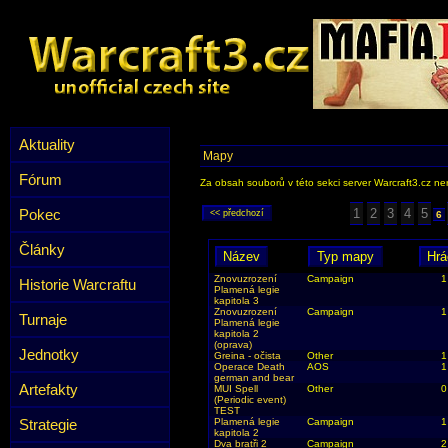
Aktuality
Mapy
Fórum
Za obsah souborů v této sekci server Warcraft3.cz ner
Pokec
1
2
3
4
5
6
Články
Znovuzrození
Campaign
1
Historie Warcraftu
Plamená legie
kapitola 3
Znovuzrození
Campaign
1
Turnaje
Plamená legie
kapitola 2
(oprava)
Jednotky
Greina - očista
Other
1
Operace Death
AOS
1
german and bear
Artefakty
MUI Spell
Other
0
(Periodic event)
TEST
Strategie
Plamená legie
Campaign
1
kapitola 2
Dva bratři 2
Campaign
2