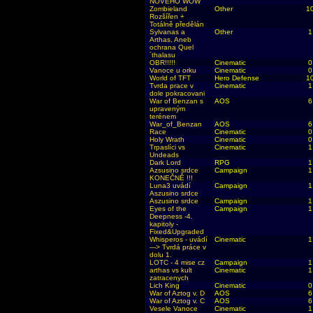
NOVEHO WOW
Zombieland
Other
1
Rozšířen +
Totálně předělán
Sylvanas a
Other
1
Arthas, Aneb
ochrana Quel
´thalasu
OBR!!!!!
Cinematic
0
Vanoce u orku
Cinematic
0
World of TFT
Hero Defense
1
Tvrda prace v
Cinematic
1
dole pokracovani
War of Benzan s
AOS
6
upraveným
terénem
War_of_Benzan
AOS
6
Race
Cinematic
0
Holy Wrath
Cinematic
0
Trpaslíci vs
Cinematic
1
Undeads
Dark Lord
RPG
1
Azsusino srdce
Campaign
1
KONEČNĚ !!!
Luna3 uvádí
Campaign
1
Aszusino srdce
Aszusino srdce
Campaign
1
Eyes of the
Campaign
1
Deepness -4.
kapitoly -
Fixed&Upgraded
Whisperos - uvádí
Cinematic
1
---> Tvrdá práce v
dolu 1.
LOTC - 4 mise cz
Campaign
1
arthas vs kult
Cinematic
1
zatracenych
Lich King
Cinematic
0
War of Aztog v. D
AOS
6
War of Aztog v. C
AOS
6
Vesele Vanoce
Cinematic
1