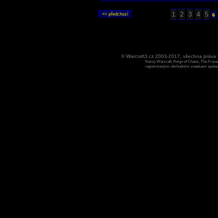
1
2
3
4
5
6
© Warcraft3.cz 2003-2017, všechna práv
Názvy Warcraft, Reign of Chaos, The Frozen
registrovanými obchodními znaekami spoleen