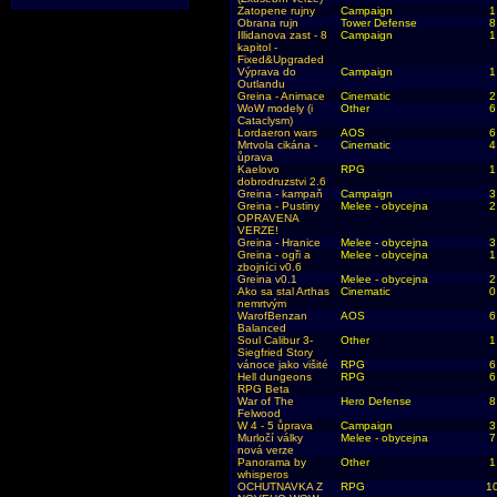
Zatopene rujny
Campaign
1
Obrana rujn
Tower Defense
8
Illidanova zast - 8
Campaign
1
kapitol -
Fixed&Upgraded
Výprava do
Campaign
1
Outlandu
Greina - Animace
Cinematic
2
WoW modely (i
Other
6
Cataclysm)
Lordaeron wars
AOS
6
Mrtvola cikána -
Cinematic
4
ůprava
Kaelovo
RPG
1
dobrodruzstvi 2.6
Greina - kampaň
Campaign
3
Greina - Pustiny
Melee - obycejna
2
OPRAVENA
VERZE!
Greina - Hranice
Melee - obycejna
3
Greina - ogři a
Melee - obycejna
1
zbojníci v0.6
Greina v0.1
Melee - obycejna
2
Ako sa stal Arthas
Cinematic
0
nemrtvým
WarofBenzan
AOS
6
Balanced
Soul Calibur 3-
Other
1
Siegfried Story
vánoce jako višité
RPG
6
Hell dungeons
RPG
6
RPG Beta
War of The
Hero Defense
8
Felwood
W 4 - 5 ůprava
Campaign
3
Murločí války
Melee - obycejna
7
nová verze
Panorama by
Other
1
whisperos
OCHUTNAVKA Z
RPG
1