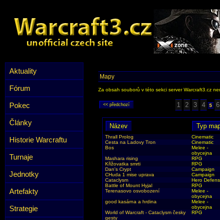
Aktuality
Mapy
Fórum
Za obsah souborů v této sekci server Warcraft3.cz ner
Pokec
1
2
3
4
6
5
Články
Thrall Prolog
Cinematic
Historie Warcraftu
Cesta na Ladovy Tron
Cinematic
Bos
Melee -
obycejna
Turnaje
Mashara rising
RPG
Křižovatka smrti
RPG
Dan's Crypt
Campaign
Jednotky
CHuda 1 mise uprava
Campaign
Cataclysm
Hero Defen
Battle of Mount Hyjal
RPG
Artefakty
Terenasovo osvobození
Melee -
obycejna
good kasárna a hrdina
Melee -
Strategie
obycejna
World of Warcraft - Cataclysm česky
RPG
gesty