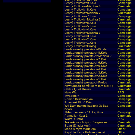
Lesný Trollovia=9.Kolo
Campaign
Lesný Trollovia=Mezihra 8
Cinematic
Lesný Trollovia=8.Kolo
Campaign
Lesný Trollovia=Mezihra 7
Cinematic
Lesný Trollovia=7.Kolo
Campaign
Lesný Trollovia=Mezihra 6
Cinematic
Lesný Trollovia=6.Kolo
Campaign
Lesný Trollovia=5.Kolo
Campaign
Lesny Trollovia=4.Kolo
Campaign
Lesny Trollovia=Mezihra 3
Campaign
Lesny Trollovia=3.Kolo
Campaign
Lesný Trollovia=2.Kolo
Campaign
Lesný Trollovia=1.Kolo
Campaign
Lesný Trollovia=Prolog
Cinematic
Lordaeronský povstalci=Finále
Cinematic
Lordaeronský povstalci=8.Kolo
Campaign
Lordaeronský povstalci=Mezihra 7
Campaign
Lordaeronský povstalci=7.Kolo
Campaign
Lordaeronský povstalci=6.Kolo
Campaign
Lordaeronský povstalci=5.Kolo
Campaign
Lordaeronský povstalci=4.Kolo
Campaign
Lordaeronský povstalci=3.Kolo
Campaign
Lordaeronský povstalci=2.Kolo
Campaign
Lordaeronský povstalci=1.Kolo
Campaign
Lordaeronský povstalci=Prolog
Cinematic
New upload neměl sem tam nick :-)
Cinematic
uťek z Quel'Thalas
Cinematic
Hero War
RPG
Invaders +
Campaign
Pomoc Bezbrannym
Campaign
Povstání Pánů Děsu
Campaign
W4 Dark traitors kapitola 3: Bad
Campaign
news
Illidanova zast - 11. kapitola
Campaign
Parmelion čast 1
Cinematic
WoW:Durotar
RPG
Jak orkove chcipli u Sargerase
Cinematic
Bean (Zmrzlá kost)
Cinematic
Mapa s mým modelem
Other
Kapitola třetí - Hrdinův návrat
Other