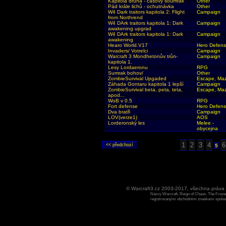
Kapitola druhá - časový soumrak
Other
Pád krále lichů - ochutnávka
Other
W4 Dark traitors kapitola 2: Flight
Campaign
from Northrend
W4 DArk traitors kapitola 1: Dark
Campaign
awakening upgrad
W4 DArk traitors kapitola 1: Dark
Campaign
awakening
Hearo World.V17
Hero Defen
Invaders/ Votrelci
Campaign
Warcraft 3 Mondhetonův trůn-
Campaign
kapitola 1.
Lesy Lordaeronu
RPG
Sumrak bohov/
Other
ZombieSurvival Upgaded
Escape, Ma
Záhada Gontaru kapitola 1 lepší
Campaign
ZombieSurvival beta, peta, teta,
Escape, Ma
apod...
WoB v 0.5
RPG
Fort defense
Hero Defen
Dva bratři
Campaign
LOV(verze1)
AOS
Lorderonský les
Melee -
obycejna
1
2
3
4
6
5
© Warcraft3.cz 2003-2017, všechna práv
Názvy Warcraft, Reign of Chaos, The Frozen
registrovanými obchodními znaekami spoleen