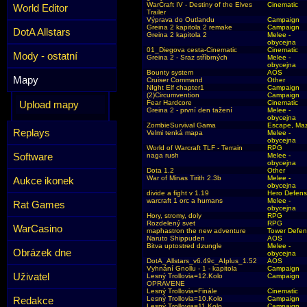
WarCraft IV - Destiny of the Elves
Cinematic
World Editor
Trailer
Výprava do Outlandu
Campaign
Greina 2 kapitola 2 remake
Campaign
DotA Allstars
Greina 2 kapitola 2
Melee -
obycejna
01_Diegova cesta-Cinematic
Cinematic
Mody - ostatní
Greina 2 - Sraz stříbrných
Melee -
obycejna
Bounty system
AOS
Mapy
Cruiser Command
Other
NIght Elf chapter1
Campaign
(2)Circumvention
Campaign
Upload mapy
Fear Hardcore
Cinematic
Greina 2 - první den tažení
Melee -
obycejna
ZombieSurvival Gama
Escape, Ma
Replays
Velmi tenká mapa
Melee -
obycejna
World of Warcraft TLF - Terrain
RPG
Software
naga rush
Melee -
obycejna
Dota 1.2
Other
War of Minas Tirith 2.3b
Melee -
Aukce ikonek
obycejna
divide a fight v 1.19
Hero Defen
warcraft 1 orc a humans
Melee -
Rat Games
obycejna
Hory, stromy, doly
RPG
Rozdelený svet
RPG
WarCasino
maphastron the new adventure
Tower Defe
Naruto Shippuden
AOS
Bitva uptostred dzungle
Melee -
Obrázek dne
obycejna
DotA_Allstars_v6.49c_AIplus_1.52
AOS
Vyhnání Gnollu - 1 - kapitola
Campaign
Uživatel
Lesný Trollovia=12.Kolo
Campaign
OPRAVENE
Lesný Trollovia=Finále
Cinematic
Redakce
Lesný Trollovia=10.Kolo
Campaign
Lesný Trollovia=11.Kolo
Campaign