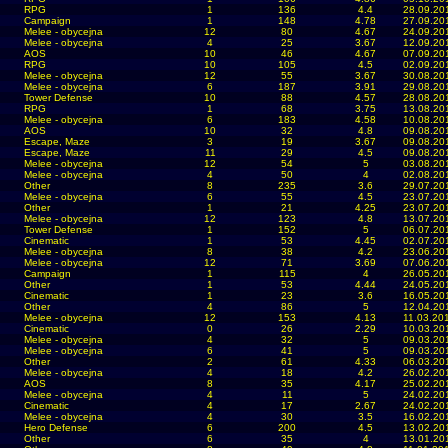
RPG
1
136
4.4
28.09.20
Campaign
1
148
4.78
27.09.20
Melee - obycejna
12
80
4.67
24.09.20
Melee - obycejna
4
25
3.67
12.09.20
AOS
10
46
4.67
07.09.20
RPG
10
105
4.5
02.09.20
Melee - obycejna
12
55
3.67
30.08.20
Melee - obycejna
6
187
3.91
29.08.20
Tower Defense
10
88
4.57
28.08.20
RPG
1
68
3.75
13.08.20
Melee - obycejna
6
183
4.58
10.08.20
AOS
10
32
4.8
09.08.20
Escape, Maze
3
19
3.67
09.08.20
Escape, Maze
11
29
4.5
09.08.20
Melee - obycejna
12
54
5
03.08.20
Melee - obycejna
4
50
4
02.08.20
Other
8
235
3.6
29.07.20
Melee - obycejna
6
55
4.5
23.07.20
Other
1
21
4.25
23.07.20
Melee - obycejna
12
123
4.8
13.07.20
Tower Defense
1
152
5
06.07.20
Cinematic
1
53
4.45
02.07.20
Melee - obycejna
8
38
4.2
23.06.20
Melee - obycejna
12
71
3.69
07.06.20
Campaign
1
115
4
26.05.20
Other
1
53
4.44
24.05.20
Cinematic
1
23
3.6
16.05.20
Other
4
86
5
12.04.20
Melee - obycejna
12
153
4.13
11.03.20
Cinematic
0
26
2.29
10.03.20
Melee - obycejna
4
32
5
09.03.20
Melee - obycejna
6
41
5
09.03.20
Other
2
61
4.33
06.03.20
Melee - obycejna
4
18
4.2
26.02.20
AOS
8
35
4.17
25.02.20
Melee - obycejna
4
11
5
24.02.20
Cinematic
4
17
2.67
24.02.20
Melee - obycejna
4
30
3.5
16.02.20
Hero Defense
6
200
4.5
13.02.20
Other
6
35
4
13.01.20