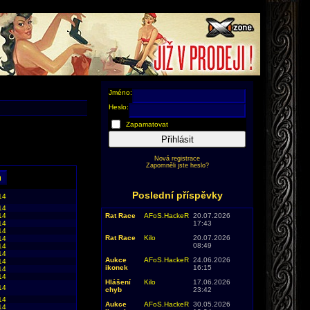
Jméno:
Heslo:
Zapamatovat
Přihlásit
Nová registrace
Zapomněli jste heslo?
Poslední příspěvky
14
14
14
Rat Race
AFoS.HackeR
20.07.2026
14
17:43
14
Rat Race
Kilo
20.07.2026
14
08:49
14
14
Aukce
AFoS.HackeR
24.06.2026
14
ikonek
16:15
14
14
Hlášení
Kilo
17.06.2026
14
chyb
23:42
14
Aukce
AFoS.HackeR
30.05.2026
14