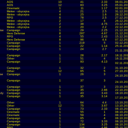
AOS
10
41
2.33
06.01.20
AOS
12
83
3.25
05.01.20
Cinematic
1
11
1.17
02.01.20
Melee - obycejna
4
21
2.5
31.12.20
Melee - obycejna
4
25
1.6
28.12.20
RPG
6
78
2.5
27.12.20
Melee - obycejna
2
17
4
26.12.20
Melee - obycejna
2
38
4.75
23.12.20
Melee - obycejna
2
20
2.2
22.12.20
ise
Campaign
1
29
2.25
21.12.20
Hero Defense
8
287
4.67
21.12.20
RPG
4
55
2.43
15.12.20
Hero Defense
8
96
4.4
07.12.20
Campaign
1
219
5
02.12.20
Campaign
1
22
1.14
25.11.20
Campaign
1
24
2.7
21.11.20
Campaign
1
28
2.17
18.11.20
Other
1
51
4
16.11.20
Campaign
2
93
4.13
02.11.20
Campaign
1
32
2
31.10.20
Other
12
65
5
27.10.20
ase
Campaign
1
26
3
24.10.20
Campaign
1
37
3
24.10.20
Campaign
1
37
3
23.10.20
Campaign
1
35
2.86
22.10.20
ody
Campaign
1
43
3.43
18.10.20
Campaign
1
35
3.14
17.10.20
Other
1
64
4.4
13.10.20
Other
12
75
3.67
13.10.20
Campaign
1
73
2.33
08.10.20
Cinematic
1
55
1
08.10.20
Cinematic
1
59
4
08.10.20
Campaign
1
65
4
08.10.20
Campaign
1
72
3.33
08.10.20
Campaign
1
134
3.25
08.10.20
RPG
1
106
4.86
05.10.20