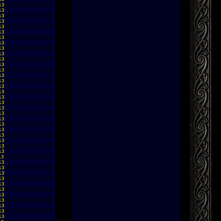
13
13
13
13
13
13
13
13
13
13
13
13
13
13
13
13
13
13
13
13
13
13
13
13
13
13
13
13
13
13
13
13
13
13
13
13
13
13
13
13