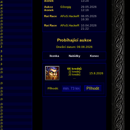
ikonek
13:24
14
14
Aukce
G3orgig
29.05.2026
14
ikonek
12:16
13
13
Rat Race
AFoS.HackeR
06.05.2026
13
16:30
13
13
Rat Race
AFoS.HackeR
10.04.2026
13
21:22
13
13
13
Probíhající aukce
13
13
13
Dnešní datum: 09.08.2026
13
Ikonka
Nabídky
Konec
13
13
13
66 kreditů
13
22 kreditů
13
15.8.2026
20 kreditů
13
...
13
13
Přihodit:
13
13
13
13
13
13
13
13
13
13
13
13