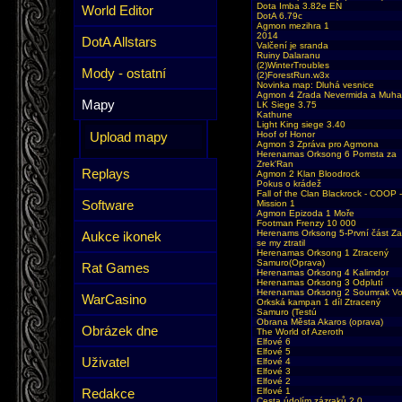
Dota Imba 3.82e EN
World Editor
DotA 6.79c
Agmon mezihra 1
2014
DotA Allstars
Valčení je sranda
Ruiny Dalaranu
(2)WinterTroubles
Mody - ostatní
(2)ForestRun.w3x
Novinka map: Dluhá vesnice
Agmon 4 Zrada Nevermida a Muha
Mapy
LK Siege 3.75
Kathune
Light King siege 3.40
Upload mapy
Hoof of Honor
Agmon 3 Zpráva pro Agmona
Herenamas Orksong 6 Pomsta za
Zrek'Ran
Replays
Agmon 2 Klan Bloodrock
Pokus o krádež
Fall of the Clan Blackrock - COOP -
Software
Mission 1
Agmon Epizoda 1 Moře
Footman Frenzy 10 000
Herenams Orksong 5-První část Z
Aukce ikonek
se my ztratil
Herenamas Orksong 1 Ztracený
Samuro(Oprava)
Rat Games
Herenamas Orksong 4 Kalimdor
Herenamas Orksong 3 Odplutí
Herenamas Orksong 2 Soumrak V
WarCasino
Orkská kampan 1 díl Ztracený
Samuro (Testú
Obrana Města Akaros (oprava)
Obrázek dne
The World of Azeroth
Elfové 6
Elfové 5
Uživatel
Elfové 4
Elfové 3
Elfové 2
Redakce
Elfové 1
Cesta údolím zázraků 2.0