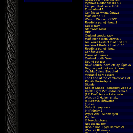
Výprava Oddanosti (RPG)
Kampan Království TRIAS
Zombieland AI
Cenáriova Mýtina úprava
Malá Aréna 1.1
Wars of Warcraft ORPG
Rozděl a panuj - beta 2
Super rasy!
Star Wars Maul
RPG
Outland-special rasy
Malá Aréna Beta Oprava 2
Are You A Perfect Idiot 5 v1.01
Are You A Perfect Idiot v1.05
Rozděl a panuj - beta
Cenáriovi lesy
Game of thrones
Outland podle Wow
Sound set test
Nové kouzla, nové efekty! úprava
Nagové pod útokem Survival
Vražda Cairne Bloodhof
Vyprahlé hory-oprava
The Land of the Zombies v2.1 AI
Příběh Vražedkyně
Slender
Sea of Chaos - gameplay video 3
Castle Fight 2v2 Jedna cesta AI
(12) Dračí hora v Ashenvale
Warcraft 3 Harlem shake
(4) Ledová křižovatka
(6) Les
Válka lidí (uprava)
(4) Průplav 2
Water War - Submerged
Průplav
© Mrtvola cikána
Nepokojná zem
Bitva o horu Hyjal Harcore AI
Warcraft III Worms