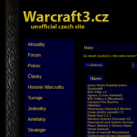
Aktuality
Mapy
Fórum
Za obsah souborů v této sekci server 
Pokec
1
Články
(autor Noah) Kapitola jedna -
Historie Warcraftu
Shadowkill
Bůh Války v.2
Agmon 1Lovec Artefaktů
Turnaje
Bůh Války v.1 (Reupload)
Catclysm-The Barrens
Oblehání
Jednotky
Herenamas Orksong 6 Mezihra
Cesta údolím zázraků 2.5
Rapid Duel 1.2.1
Artefakty
Random Scenes Cinematic CZ
Draenejové pod útokem Survival
Raren Marirast 1 Obrana Hradu
Strategie
Irimasi (oprava)
World of warcraft Reanimated
Outland-special rasy (datadisk)