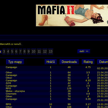
Warcraft3.cz neručí.
3
4
5
6
7
8
9
10
11
12
13
2
Campaign
1
46
4.75
02.05.20
Other
1
64
3.5
21.04.20
Campaign
1
28
2
17.04.20
Other
1
61
4
16.04.20
Campaign
1
58
4.33
30.03.20
AOS
1
42
4
21.03.20
Campaign
1
24
2.5
09.03.20
RPG
1
126
5
06.03.20
Melee - obycejna
2
28
4
02.03.20
Cinematic
1
36
4.8
17.02.20
Other
1
74
4
29.01.20
Campaign
1
54
3.29
25.01.20
RPG
10
96
3.17
13.01.20
Other
8
108
4
06.01.20