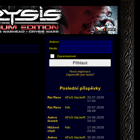
Jméno:
Heslo:
Zapamatovat
Přihlásit
Nová registrace
Zapomněli jste heslo?
Poslední příspěvky
Rat Race
AFoS.HackeR
20.07.2026
17:43
Rat Race
Kilo
20.07.2026
08:49
Aukce
AFoS.HackeR
24.06.2026
ikonek
16:15
Hlášení
Kilo
17.06.2026
chyb
23:42
Aukce
AFoS.HackeR
30.05.2026