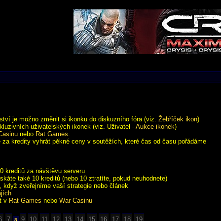
ství je možno změnit si ikonku do diskuzního fóra (viz.
Žebříček ikon
)
xkluzivních uživatelských ikonek (viz. Uživatel -
Aukce ikonek
)
Casinu
nebo
Rat Games
.
 za kredity vyhrát pěkné ceny v soutěžích, které čas od času pořádáme
0 kreditů za návštěvu serveru
skáte také 10 kreditů (nebo 10 ztratíte, pokud neuhodnete)
o, když zveřejníme vaší strategie nebo článek
ajích
t v
Rat Games
nebo
War Casinu
6
7
9
10
11
12
13
14
15
16
17
18
19
8