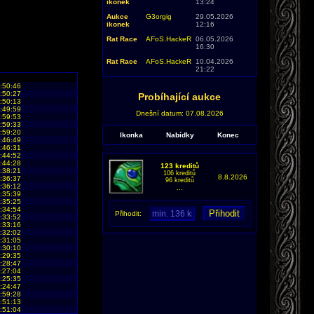
ikonek
13:24
Aukce
G3orgig
29.05.2026
ikonek
12:16
Rat Race
AFoS.HackeR
06.05.2026
16:30
Rat Race
AFoS.HackeR
10.04.2026
21:22
:50:46
:50:27
Probíhající aukce
:50:13
:49:59
Dnešní datum: 07.08.2026
:59:53
:59:33
:59:20
Ikonka
Nabídky
Konec
:46:49
:46:31
:44:52
:44:28
123 kreditů
:38:21
106 kreditů
8.8.2026
:36:37
96 kreditů
:36:12
...
:35:39
:35:25
:34:54
Přihodit:
:33:52
:33:16
:32:02
:31:05
:30:10
:29:35
:28:47
:27:04
:25:35
:24:47
:59:28
:51:13
:51:04