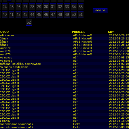
24
25
26
27
28
29
30
31
32
33
34
35
40
41
42
43
44
45
46
47
48
49
50
51
52
DUVOD
PRIDELIL
KDY
edit článku
AFoS.HackeR
2012-08-26 12
článek
AFoS.HackeR
2012-08-26 12
článek
AFoS.HackeR
2012-08-26 12
článek
AFoS.HackeR
2012-08-26 12
tour 870
AFoS.HackeR
2012-08-17 08
tour 870
AFoS.HackeR
2012-08-17 08
tour 870
AFoS.HackeR
2012-08-17 08
we navod
e1f
2012-05-08 15
we navod
e1f
2012-05-08 15
pořádání soutěže, edit newsek
e1f
2012-05-03 10
Za snahu s videjkama
e1f
2012-05-03 10
CZC.CZ Liga II
e1f
2012-04-23 00
CZC.CZ Liga II
e1f
2012-04-23 00
CZC.CZ Liga II
e1f
2012-04-23 00
CZC.CZ Liga II
e1f
2012-04-23 00
CZC.CZ Liga II
e1f
2012-04-23 00
CZC.CZ Liga II
e1f
2012-04-23 00
CZC.CZ Liga II
e1f
2012-04-23 00
CZC.CZ Liga II
e1f
2012-04-23 00
CZC.CZ Liga II
e1f
2012-04-23 00
CZC.CZ Liga II
e1f
2012-04-23 00
CZC.CZ Liga II
e1f
2012-04-23 00
CZC.CZ Liga II
e1f
2012-04-23 00
CZC.CZ Liga II
e1f
2012-04-23 00
CZC.CZ Liga II
e1f
2012-04-23 00
CZC.CZ Liga II
e1f
2012-04-23 00
CZC.CZ Liga II
e1f
2012-04-23 00
4 clanky
e1f
2012-04-18 09
nonnickname´s tour no17
Evilm
2012-03-03 19
nonnickname´s tour no17
Evilm
2012-03-03 19