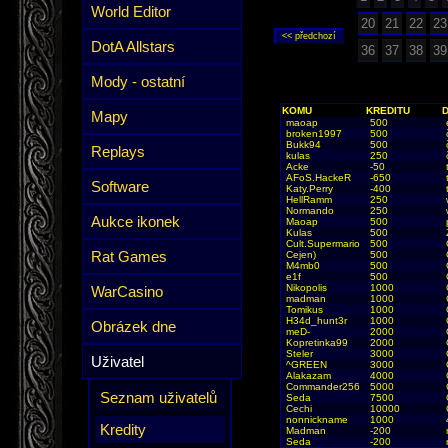
World Editor
20
21
22
23
DotA Allstars
36
37
38
39
Mody - ostatní
KOMU
KREDITU
Mapy
maoap
500
broken1997
500
Bukk94
500
Replays
kulas
250
Acke
-50
AFoS.HackeR
-650
Software
Katy.Perry
-400
HellRamm
250
Normando
250
Aukce ikonek
Maoap
500
Kulas
500
Cult.Supermario
500
Rat Games
Cejen)
500
M4mb0
500
e1f
500
Nikopolis
1000
WarCasino
madman
1000
Tomikus
1000
H34d_hunt3r
1000
Obrázek dne
meD-
2000
Kopretinka99
2000
Steler
3000
Uživatel
^GREEN
3000
Alakazam
4000
Commander256
5000
Seznam uživatelů
Seda
7500
Cechi
10000
nonnickname
1000
Kredity
Madman
-200
Seda
-200