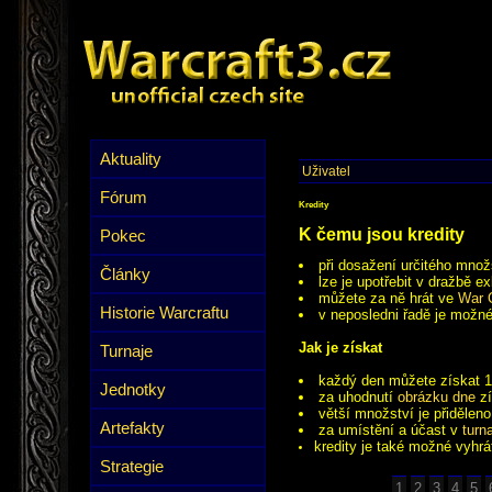
Aktuality
Uživatel
Fórum
Kredity
K čemu jsou kredity
Pokec
při dosažení určitého množ
Články
lze je upotřebit v dražbě e
můžete za ně hrát ve
War 
Historie Warcraftu
v neposledni řadě je možné
Jak je získat
Turnaje
každý den můžete získat 1
Jednotky
za uhodnutí
obrázku dne
zí
větší množství je přidělen
Artefakty
za umístění a účast v
turn
kredity je také možné vyhrá
Strategie
1
2
3
4
5