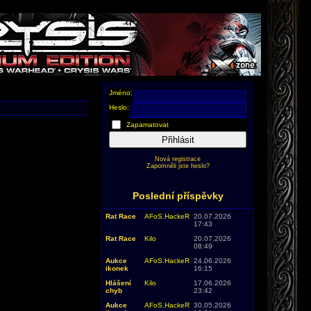
Jméno:
Heslo:
Zapamatovat
Přihlásit
Nová registrace
Zapomněli jste heslo?
Poslední příspěvky
Rat Race
AFoS.HackeR
20.07.2026
17:43
Rat Race
Kilo
20.07.2026
08:49
Aukce
AFoS.HackeR
24.06.2026
ikonek
16:15
Hlášení
Kilo
17.06.2026
chyb
23:42
Aukce
AFoS.HackeR
30.05.2026