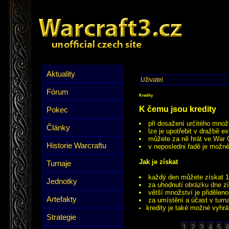
Aktuality
Uživatel
Fórum
Kredity
K čemu jsou kredity
Pokec
při dosažení určitého množ
Články
lze je upotřebit v dražbě e
můžete za ně hrát ve
War 
Historie Warcraftu
v neposledni řadě je možné
Jak je získat
Turnaje
každý den můžete získat 1
Jednotky
za uhodnutí
obrázku dne
zí
větší množství je přidělen
Artefakty
za umístění a účast v
turn
kredity je také možné vyhrá
Strategie
1
2
3
4
5