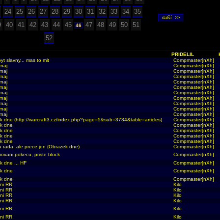
24
25
26
27
28
29
30
31
32
33
34
35
9
40
41
42
43
44
45
47
48
49
50
51
46
52
PRIDELIL
byt slavny... mas to mit
Compmaster[nXh]
rnaj
Compmaster[nXh]
rnaj
Compmaster[nXh]
rnaj
Compmaster[nXh]
rnaj
Compmaster[nXh]
rnaj
Compmaster[nXh]
rnaj
Compmaster[nXh]
rnaj
Compmaster[nXh]
rnaj
Compmaster[nXh]
rnaj
Compmaster[nXh]
rnaj
Compmaster[nXh]
k dne (http://warcraft3.cz/index.php?page=5&sub=3734&table=articles)
Compmaster[nXh]
k dne
Compmaster[nXh]
k dne
Compmaster[nXh]
k dne
Compmaster[nXh]
k dne
Compmaster[nXh]
 rada, ale prece jen (Obrazek dne)
Compmaster[nXh]
ovani pokecu, priste block
Compmaster[nXh]
k dne ... HF
Compmaster[nXh]
k dne
Compmaster[nXh]
k dne
Compmaster[nXh]
vni RR
Kilo
vni RR
Kilo
vni RR
Kilo
vni RR
Kilo
vni RR
Kilo
vni RR
Kilo