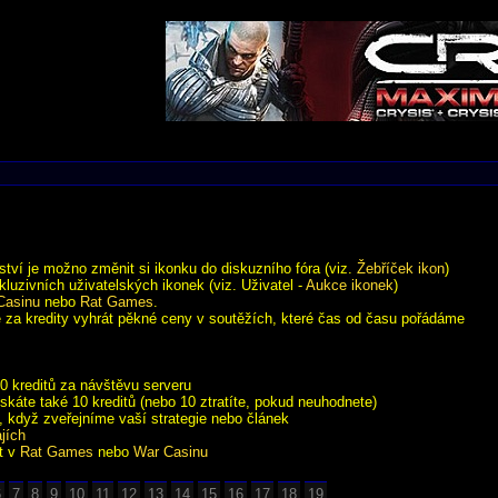
ství je možno změnit si ikonku do diskuzního fóra (viz.
Žebříček ikon
)
xkluzivních uživatelských ikonek (viz. Uživatel -
Aukce ikonek
)
Casinu
nebo
Rat Games
.
 za kredity vyhrát pěkné ceny v soutěžích, které čas od času pořádáme
0 kreditů za návštěvu serveru
skáte také 10 kreditů (nebo 10 ztratíte, pokud neuhodnete)
o, když zveřejníme vaší strategie nebo článek
ajích
t v
Rat Games
nebo
War Casinu
6
7
8
9
10
11
12
13
14
15
16
17
18
19