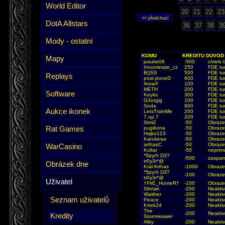
World Editor
20
21
22
23
DotA Allstars
36
37
38
3
Mody - ostatní
KOMU
KREDITU
DUVOD
Mapy
jusuke06
-500
chtels 
Innominate_cz
250
FDE tu
B()SS
500
FDE tu
Replays
post.poneD
600
FDE tu
ArowY
100
FDE tu
METH
200
FDE tu
Software
Keyko
300
FDE tu
G3orgig
100
FDE tu
Seda
900
FDE tu
Aukce ikonek
LetsTrainMe
200
FDE tu
7.up.7
200
FDE tu
Simi2
-50
Obraze
Rat Games
pugikona
-50
Obraze
Hajko123
-50
Obraze
Kanderas
-50
Obraze
arthasC
-50
Obraze
WarCasino
Koltar
-50
neprima
*5pyr!t D3?
-500
zaspam
tr0y3r*@
Obrázek dne
Král Arthas
-1000
Obraze
*5pyr!t D3?
-100
Obraze
tr0y3r*@
Uživatel
†FirE_HunteR†
-100
Obraze
Slintak
-200
Neakti
Waither
-200
Neakti
Seznam uživatelů
Peace
-200
Neakti
Krtek24
-200
Neakti
The
-200
Neakti
Kredity
Stormreawer
Alby
-200
Neakti