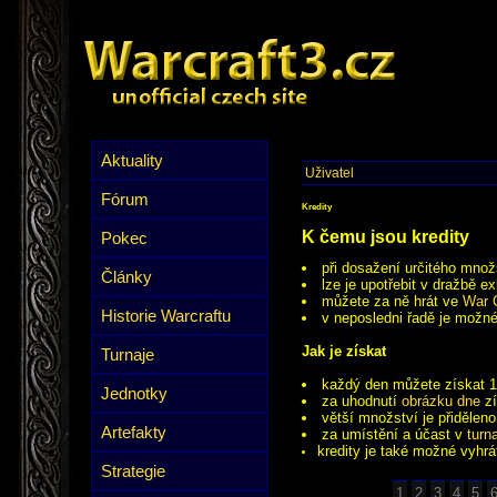
Aktuality
Uživatel
Fórum
Kredity
K čemu jsou kredity
Pokec
při dosažení určitého množ
Články
lze je upotřebit v dražbě e
můžete za ně hrát ve
War 
Historie Warcraftu
v neposledni řadě je možné
Jak je získat
Turnaje
každý den můžete získat 1
Jednotky
za uhodnutí
obrázku dne
zí
větší množství je přidělen
Artefakty
za umístění a účast v
turn
kredity je také možné vyhrá
Strategie
1
2
3
4
5