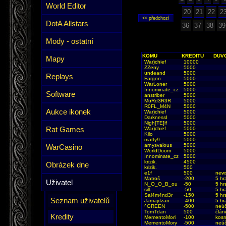
World Editor
20
21
22
2
DotA Allstars
36
37
38
39
Mody - ostatní
KOMU
KREDITU
DUV
Mapy
War)chief
10000
ZZeny
5000
undeand
5000
Replays
Fargon
5000
WarLoner
5000
Innominate_cz
5000
Software
anstriber
5000
MuRd3R3R
5000
R0FL_M4N
5000
Aukce ikonek
War)chief
5000
DarknessI
5000
Nigh[TE]lf
5000
Rat Games
War)chief
5000
Kilo
5000
matty9
5000
arnysvalous
5000
WarCasino
WorldDoom
5000
Innominate_cz
5000
krizik.
4500
Obrázek dne
krizik.
500
e1f
500
new
Matroš
-200
5 hr
Uživatel
N_O_O_B_ou
-50
5 hr
sill.
-50
5 hr
Sal4m4nd3r
-150
5 hr
Seznam uživatelů
Jamajdzan
-400
5 hr
^GREEN
-500
neúč
TomTdan
500
člán
Kredity
MementoMori
-100
kosm
MementoMory
-500
neúč