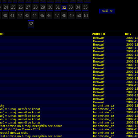
3
24
25
26
27
28
29
30
31
33
34
35
32
40
41
42
43
44
45
46
47
48
49
50
51
52
OD
PRIDELIL
KDY
Beowulf
2009-12
Beowulf
2009-12
Beowulf
2009-12
Beowulf
2009-12
Beowulf
2009-12
Beowulf
2009-12
Beowulf
2009-12
Beowulf
2009-12
Beowulf
2009-12
Beowulf
2009-12
Beowulf
2009-12
Beowulf
2009-12
Beowulf
2009-12
Beowulf
2009-12
Beowulf
2009-12
Beowulf
2009-12
Beowulf
2009-12
Beowulf
2009-12
Beowulf
2009-12
Beowulf
2009-12
sky
Innominate_cz
2009-12
aců v turnaji, neměl se konat
Innominate_cz
2009-12
aců v turnaji, neměl se konat
Innominate_cz
2009-12
aců v turnaji, neměl se konat
Innominate_cz
2009-12
aců v turnaji, neměl se konat
Innominate_cz
2009-12
aců v turnaji, neměl se konat
Innominate_cz
2009-12
ast admina na turnaji, nezajištěn sec.admin
Innominate_cz
2009-11
ek World Cyber Games 2009
Innominate_cz
2009-11
etická úprava nicku
Innominate_cz
2009-11
ast admina na turnaji, nezajištěn sec.admin
Innominate_cz
2009-10