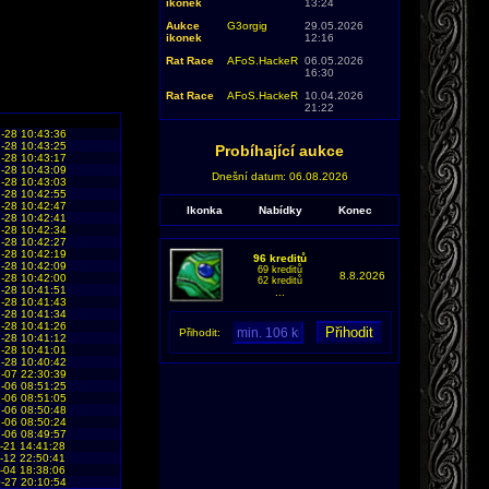
ikonek
13:24
Aukce
G3orgig
29.05.2026
ikonek
12:16
Rat Race
AFoS.HackeR
06.05.2026
16:30
Rat Race
AFoS.HackeR
10.04.2026
21:22
-28 10:43:36
-28 10:43:25
Probíhající aukce
-28 10:43:17
-28 10:43:09
Dnešní datum: 06.08.2026
-28 10:43:03
-28 10:42:55
-28 10:42:47
Ikonka
Nabídky
Konec
-28 10:42:41
-28 10:42:34
-28 10:42:27
-28 10:42:19
96 kreditů
-28 10:42:09
69 kreditů
8.8.2026
-28 10:42:00
62 kreditů
-28 10:41:51
...
-28 10:41:43
-28 10:41:34
-28 10:41:26
Přihodit:
-28 10:41:12
-28 10:41:01
-28 10:40:42
-07 22:30:39
-06 08:51:25
-06 08:51:05
-06 08:50:48
-06 08:50:24
-06 08:49:57
-21 14:41:28
-12 22:50:41
-04 18:38:06
-27 20:10:54