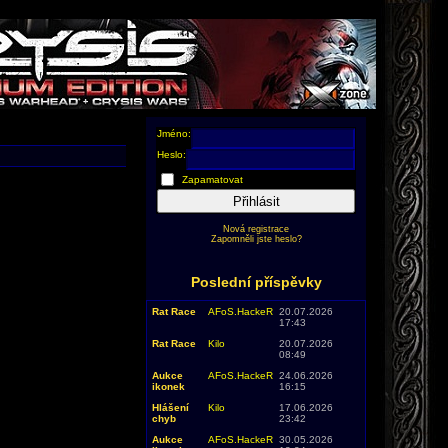
Jméno:
Heslo:
Zapamatovat
Přihlásit
Nová registrace
Zapomněli jste heslo?
Poslední příspěvky
Rat Race
AFoS.HackeR
20.07.2026
17:43
Rat Race
Kilo
20.07.2026
08:49
Aukce
AFoS.HackeR
24.06.2026
ikonek
16:15
Hlášení
Kilo
17.06.2026
chyb
23:42
Aukce
AFoS.HackeR
30.05.2026