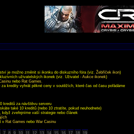
ství je možno změnit si ikonku do diskuzního fóra (viz.
Žebříček ikon
)
xkluzivních uživatelských ikonek (viz. Uživatel -
Aukce ikonek
)
Casinu
nebo
Rat Games
.
 za kredity vyhrát pěkné ceny v soutěžích, které čas od času pořádáme
0 kreditů za návštěvu serveru
skáte také 10 kreditů (nebo 10 ztratíte, pokud neuhodnete)
o, když zveřejníme vaší strategie nebo článek
ajích
t v
Rat Games
nebo
War Casinu
6
7
8
9
10
11
12
13
14
15
16
17
18
19