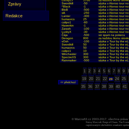
Lucky25
1700
za kazdou ikonu stovk
Zprávy
Swordkill
-50
sázka v Alonso tour no.
^Black
-1
sázka v Alonso tour no.
BloB
-500
sázka v Alonso tour no.
sill.
-250
sázka v Alonso tour no.
Redakce
Lanter
-300
sázka v Alonso tour no.
humaorcs
25
sázka v Alonso tour no.
calipo1
-60
sázka v Alonso tour no.
Hawerkin
-1
sázka v Alonso tour no.
Zarash
-100
sázka v Alonso tour no.
LuskyX
-30
sázka v Alonso tour no.
Čája
-500
viz spam na pokecu
Deragon
800
za každou ikonu stovk
vOsh
-100
sázka v Tour by the e
Swordkill
50
sázka v Tour by the e
humaorcs
50
sázka v Tour by the e
calipo1
10
sázka v Tour by the e
Winchaster
300
sázka v Tour by the e
SpectreXS
300
sázka v Tour by the e
Rainmaiker
-500
sázka v Tour by the e
1
2
3
4
5
6
7
8
9
19
20
21
22
24
25
23
35
36
37
38
39
40
41
© Warcraft3.cz 2003-2017, všechna práv
Názvy Warcraft, Reign of Chaos, The Frozen
registrovanými obchodními znaekami spoleen