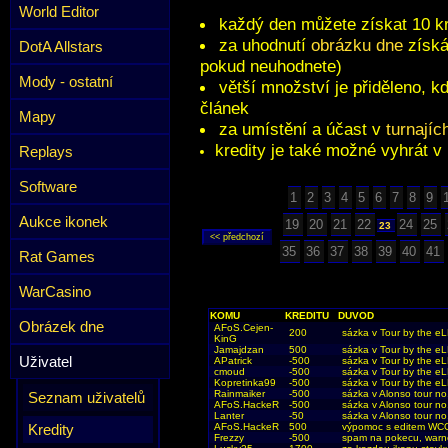
World Editor
každý den můžete získat 10 kr
za uhodnutí
obrázku dne
získát
DotA Allstars
pokud neuhodnete)
Mody - ostatní
větší množství je přiděleno, k
článek
Mapy
za umístění a účast v
turnajíc
kredity je také možné vyhrát v
Replays
Software
1
2
3
4
5
6
7
8
9
Aukce ikonek
19
20
21
22
24
25
23
35
36
37
38
39
40
41
Rat Games
WarCasino
KOMU
KREDITU
DUVOD
Obrázek dne
AFoS.Cejen-
200
sázka v Tour by the e
KinG
Jamajdzan
500
sázka v Tour by the e
Uživatel
APatrick
-500
sázka v Tour by the e
cmoud
-500
sázka v Tour by the e
Kopretinka99
-500
sázka v Tour by the e
Rainmaiker
-500
sázka v Alonso tour no
Seznam uživatelů
AFoS.HackeR
-500
sázka v Alonso tour no
Lanter
-50
sázka v Alonso tour no
AFoS.HackeR
500
výpomoc s editem WC
Kredity
Frezzy
-500
spam na pokecu, war