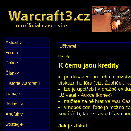
Aktuality
Uživatel
Fórum
Kredity
Pokec
K čemu jsou kredity
Články
při dosažení určitého množstv
diskuzního fóra (viz.
Žebříček ik
Historie Warcraftu
lze je upotřebit v dražbě exklu
Turnaje
Uživatel -
Aukce ikonek
)
můžete za ně hrát ve
War Cas
Jednotky
v neposledni řadě je možné za
soutěžích, které čas od času po
Artefakty
Strategie
Jak je získat