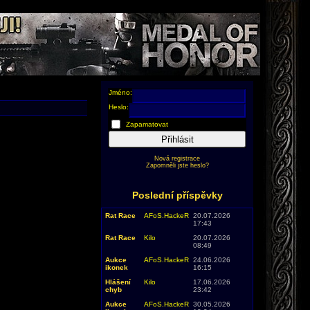
Jméno:
Heslo:
Zapamatovat
Přihlásit
Nová registrace
Zapomněli jste heslo?
Poslední příspěvky
Rat Race
AFoS.HackeR
20.07.2026
17:43
Rat Race
Kilo
20.07.2026
08:49
Aukce
AFoS.HackeR
24.06.2026
ikonek
16:15
Hlášení
Kilo
17.06.2026
chyb
23:42
Aukce
AFoS.HackeR
30.05.2026