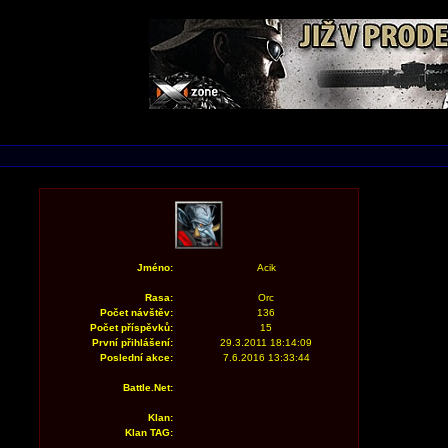
Jméno:
Acik
Rasa:
Orc
Počet návštěv:
136
Počet příspěvků:
15
První přihlášení:
29.3.2011 18:14:09
Poslední akce:
7.6.2016 13:33:44
Battle.Net:
Klan:
Klan TAG: