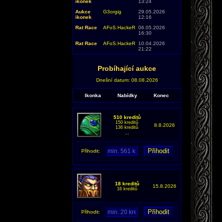
ikonek
13:24
Aukce
G3orgig
29.05.2026
ikonek
12:16
Rat Race
AFoS.HackeR
06.05.2026
16:30
Rat Race
AFoS.HackeR
10.04.2026
21:22
Probíhající aukce
Dnešní datum: 08.08.2026
Ikonka
Nabídky
Konec
510 kreditů
150 kreditů
8.8.2026
136 kreditů
...
Přihodit:
18 kreditů
15.8.2026
16 kreditů
Přihodit: